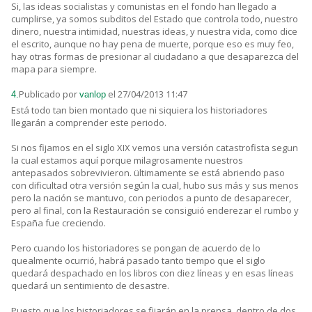
Si, las ideas socialistas y comunistas en el fondo han llegado a
cumplirse, ya somos subditos del Estado que controla todo, nuestro
dinero, nuestra intimidad, nuestras ideas, y nuestra vida, como dice
el escrito, aunque no hay pena de muerte, porque eso es muy feo,
hay otras formas de presionar al ciudadano a que desaparezca del
mapa para siempre.
Publicado por
el 27/04/2013 11:47
4.
vanlop
Está todo tan bien montado que ni siquiera los historiadores
llegarán a comprender este periodo.
Si nos fijamos en el siglo XIX vemos una versión catastrofista segun
la cual estamos aquí porque milagrosamente nuestros
antepasados sobrevivieron. ültimamente se está abriendo paso
con dificultad otra versión según la cual, hubo sus más y sus menos
pero la nación se mantuvo, con periodos a punto de desaparecer,
pero al final, con la Restauración se consiguió enderezar el rumbo y
España fue creciendo.
Pero cuando los historiadores se pongan de acuerdo de lo
quealmente ocurrió, habrá pasado tanto tiempo que el siglo
quedará despachado en los libros con diez líneas y en esas líneas
quedará un sentimiento de desastre.
Puesto que los historiadores se fijarán en la prensa, dentro de dos