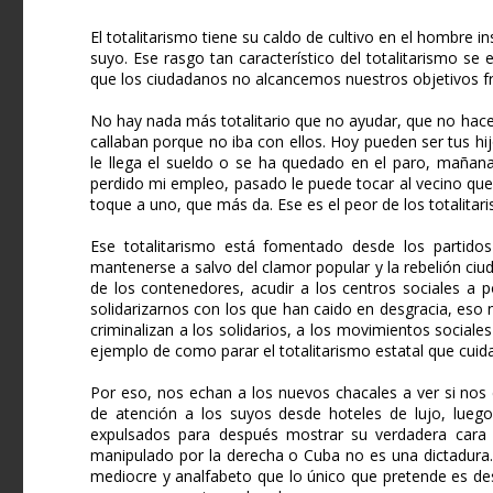
El totalitarismo tiene su caldo de cultivo en el hombre i
suyo. Ese rasgo tan característico del totalitarismo s
que los ciudadanos no alcancemos nuestros objetivos fre
No hay nada más totalitario que no ayudar, que no hace
callaban porque no iba con ellos. Hoy pueden ser tus h
le llega el sueldo o se ha quedado en el paro, maña
perdido mi empleo, pasado le puede tocar al vecino que
toque a uno, que más da. Ese es el peor de los totalitaris
Ese totalitarismo está fomentado desde los partidos
mantenerse a salvo del clamor popular y la rebelión c
de los contenedores, acudir a los centros sociales a p
solidarizarnos con los que han caido en desgracia, eso no
criminalizan a los solidarios, a los movimientos social
ejemplo de como parar el totalitarismo estatal que cuida 
Por eso, nos echan a los nuevos chacales a ver si nos
de atención a los suyos desde hoteles de lujo, lue
expulsados para después mostrar su verdadera cara 
manipulado por la derecha o Cuba no es una dictadura. 
mediocre y analfabeto que lo único que pretende es de