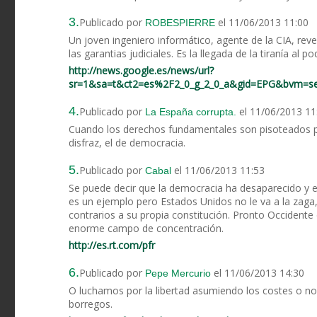
3.
Publicado por
el 11/06/2013 11:00
ROBESPIERRE
Un joven ingeniero informático, agente de la CIA, rev
las garantias judiciales. Es la llegada de la tiranía al po
http://news.google.es/news/url?
sr=1&sa=t&ct2=es%2F2_0_g_2_0_a&gid=EPG&bvm=s
4.
Publicado por
el 11/06/2013 11
La España corrupta.
Cuando los derechos fundamentales son pisoteados por
disfraz, el de democracia.
5.
Publicado por
el 11/06/2013 11:53
Cabal
Se puede decir que la democracia ha desaparecido y el
es un ejemplo pero Estados Unidos no le va a la zaga
contrarios a su propia constitución. Pronto Occidente 
enorme campo de concentración.
http://es.rt.com/pfr
6.
Publicado por
el 11/06/2013 14:30
Pepe Mercurio
O luchamos por la libertad asumiendo los costes o
borregos.