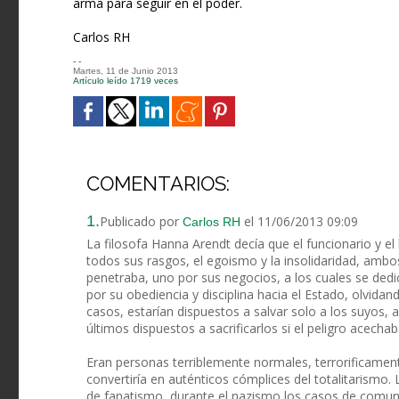
arma para seguir en el poder.
Carlos RH
- -
Martes, 11 de Junio 2013
Artículo leído 1719 veces
COMENTARIOS:
1.
Publicado por
el 11/06/2013 09:09
Carlos RH
La filosofa Hanna Arendt decía que el funcionario y el
todos sus rasgos, el egoismo y la insolidaridad, ambo
penetraba, uno por sus negocios, a los cuales se ded
por su obediencia y disciplina hacia el Estado, olvid
casos, estarían dispuestos a salvar solo a los suyos, 
últimos dispuestos a sacrificarlos si el peligro acecha
Eran personas terriblemente normales, terrorificamen
convertiría en auténticos cómplices del totalitarismo
de fanatismo, durante el nazismo los casos de comuni