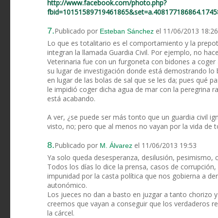
http://www.facebook.com/photo.php?
fbid=10151589719461865&set=a.408177186864.174
7.
Publicado por
el 11/06/2013 18:26
Esteban Sánchez
Lo que es totalitario es el comportamiento y la prepo
integran la llamada Guardia Civil. Por ejemplo, no hac
Veterinaria fue con un furgoneta con bidones a coger 
su lugar de investigación donde está demostrando lo b
en lugar de las bolas de sal que se les da; pues qué pa
le impidió coger dicha agua de mar con la peregrina 
está acabando.
A ver, ¿se puede ser más tonto que un guardia civil ig
visto, no; pero que al menos no vayan por la vida de t
8.
Publicado por
el 11/06/2013 19:53
M. Álvarez
Ya solo queda desesperanza, desilusión, pesimismo, con
Todos los días lo dice la prensa, casos de corrupción,
impunidad por la casta política que nos gobierna a de
autonómico.
Los jueces no dan a basto en juzgar a tanto chorizo 
creemos que vayan a conseguir que los verdaderos re
la cárcel.