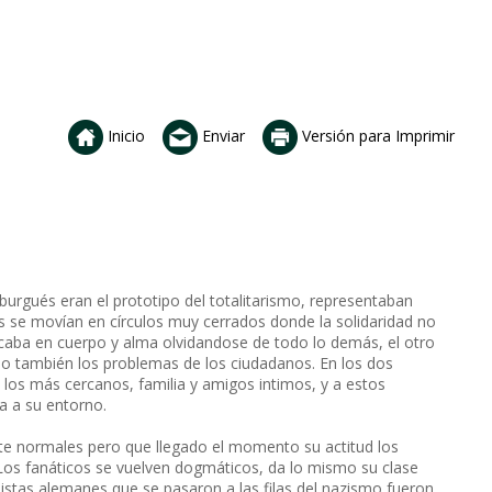
Inicio
Enviar
Versión para Imprimir
 burgués eran el prototipo del totalitarismo, representaban
s se movían en círculos muy cerrados donde la solidaridad no
icaba en cuerpo y alma olvidandose de todo lo demás, el otro
ando también los problemas de los ciudadanos. En los dos
a los más cercanos, familia y amigos intimos, y a estos
ba a su entorno.
te normales pero que llegado el momento su actitud los
. Los fanáticos se vuelven dogmáticos, da lo mismo su clase
stas alemanes que se pasaron a las filas del nazismo fueron