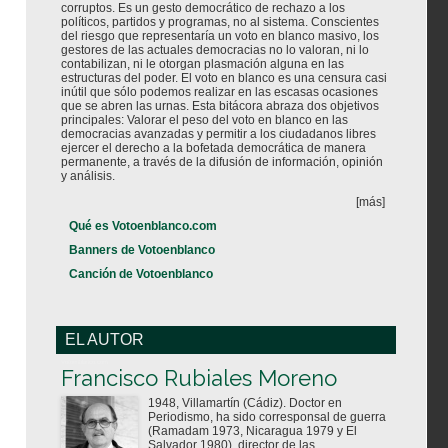
corruptos. Es un gesto democrático de rechazo a los
políticos, partidos y programas, no al sistema. Conscientes
del riesgo que representaría un voto en blanco masivo, los
gestores de las actuales democracias no lo valoran, ni lo
contabilizan, ni le otorgan plasmación alguna en las
estructuras del poder. El voto en blanco es una censura casi
inútil que sólo podemos realizar en las escasas ocasiones
que se abren las urnas. Esta bitácora abraza dos objetivos
principales: Valorar el peso del voto en blanco en las
democracias avanzadas y permitir a los ciudadanos libres
ejercer el derecho a la bofetada democrática de manera
permanente, a través de la difusión de información, opinión
y análisis.
[más]
Qué es Votoenblanco.com
Banners de Votoenblanco
Canción de Votoenblanco
EL AUTOR
Votoenblanco.com
Francisco Rubiales Moreno
1948, Villamartín (Cádiz). Doctor en
Periodismo, ha sido corresponsal de guerra
(Ramadam 1973, Nicaragua 1979 y El
Salvador 1980), director de las