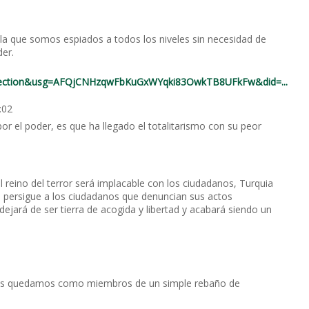
ela que somos espiados a todos los niveles sin necesidad de
der.
ection&usg=AFQjCNHzqwFbKuGxWYqki83OwkTB8UFkFw&did=...
:02
 el poder, es que ha llegado el totalitarismo con su peor
 reino del terror será implacable con los ciudadanos, Turquia
, persigue a los ciudadanos que denuncian sus actos
dejará de ser tierra de acogida y libertad y acabará siendo un
 nos quedamos como miembros de un simple rebaño de