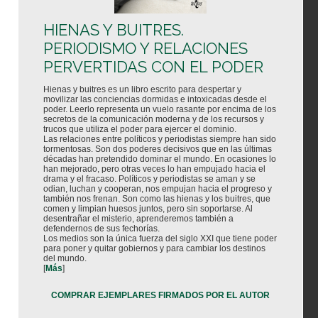
HIENAS Y BUITRES.
PERIODISMO Y RELACIONES
PERVERTIDAS CON EL PODER
Hienas y buitres es un libro escrito para despertar y
movilizar las conciencias dormidas e intoxicadas desde el
poder. Leerlo representa un vuelo rasante por encima de los
secretos de la comunicación moderna y de los recursos y
trucos que utiliza el poder para ejercer el dominio.
Las relaciones entre políticos y periodistas siempre han sido
tormentosas. Son dos poderes decisivos que en las últimas
décadas han pretendido dominar el mundo. En ocasiones lo
han mejorado, pero otras veces lo han empujado hacia el
drama y el fracaso. Políticos y periodistas se aman y se
odian, luchan y cooperan, nos empujan hacia el progreso y
también nos frenan. Son como las hienas y los buitres, que
comen y limpian huesos juntos, pero sin soportarse. Al
desentrañar el misterio, aprenderemos también a
defendernos de sus fechorías.
Los medios son la única fuerza del siglo XXI que tiene poder
para poner y quitar gobiernos y para cambiar los destinos
del mundo.
[
Más
]
COMPRAR EJEMPLARES FIRMADOS POR EL AUTOR