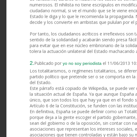
numerosos. El nihilista no tiene escrúpulos en modific
ciudadano normal, si ve el mundo que se le viene enci
Estado le diga y lo que le recomienda la propaganda. N
decide y los convierte en arribistas que pululan por el 
Por tanto, los ciudadanos acríticos e irreflexivos so
sentido de la solidaridad y acabarán siendo presa fác
para evitar que en ese núcleo embrionario de la soli
tolera la actuación unilateral del Estado machacando a
2.
Publicado por
el 11/06/2013 10
yo no soy periodista
Los totalitarismos, o regímenes totalitarios, se difer
partido político que pretende ser o se comporta en la 
del Estado.
Este párrafo está copiado de Wikipedia, se puede ver q
la situación actual de España. Ya que aunque España 
único, que son todos los que hay ya que en el fondo s
Artículo 6 de la Constitución, se funden con las instit
En definitiva, España se puede definiir como un Total
porque deja a la gente escoger el partido gobernante
sean del gobierno o de la oposición, sin contar con 
asociaciones que representan los intereses sociales, 
asociaciones que tienen controladas y están bajo su