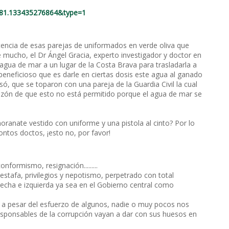
581.133435276864&type=1
tencia de esas parejas de uniformados en verde oliva que
e mucho, el Dr Ángel Gracia, experto investigador y doctor en
agua de mar a un lugar de la Costa Brava para trasladarla a
eneficioso que es darle en ciertas dosis este agua al ganado
só, que se toparon con una pareja de la Guardia Civil la cual
razón de que esto no está permitido porque el agua de mar se
noranate vestido con uniforme y una pistola al cinto? Por lo
ontos doctos, ¡esto no, por favor!
formismo, resignación.........
 estafa, privilegios y nepotismo, perpetrado con total
recha e izquierda ya sea en el Gobierno central como
y a pesar del esfuerzo de algunos, nadie o muy pocos nos
sponsables de la corrupción vayan a dar con sus huesos en