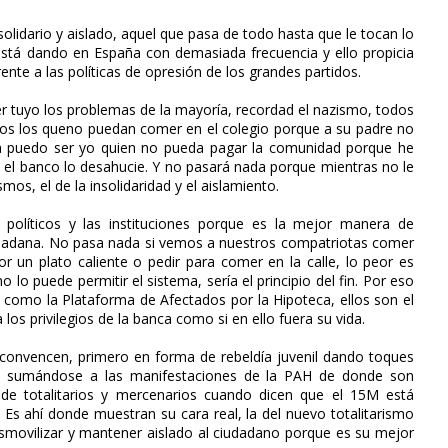
nsolidario y aislado, aquel que pasa de todo hasta que le tocan lo
e está dando en España con demasiada frecuencia y ello propicia
nte a las políticas de opresión de los grandes partidos.
r tuyo los problemas de la mayoría, recordad el nazismo, todos
ijos los queno puedan comer en el colegio porque a su padre no
na puedo ser yo quien no pueda pagar la comunidad porque he
 el banco lo desahucie. Y no pasará nada porque mientras no le
mos, el de la insolidaridad y el aislamiento.
 políticos y las instituciones porque es la mejor manera de
iudadana. No pasa nada si vemos a nuestros compatriotas comer
or un plato caliente o pedir para comer en la calle, lo peor es
 lo puede permitir el sistema, sería el principio del fin. Por eso
es como la Plataforma de Afectados por la Hipoteca, ellos son el
los privilegios de la banca como si en ello fuera su vida.
 convencen, primero en forma de rebeldía juvenil dando toques
go sumándose a las manifestaciones de la PAH de donde son
de totalitarios y mercenarios cuando dicen que el 15M está
Es ahí donde muestran su cara real, la del nuevo totalitarismo
smovilizar y mantener aislado al ciudadano porque es su mejor