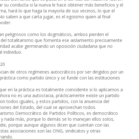
ar su conducta si la nueva le hace obtener más beneficios y el
ma, hará lo que haga la mayoría de sus vecinos, lo que el
o saben a que carta jugar, es el egoismo quien al final
poder.
n tan peligrosos como los dogmáticos, ambos pierden el
il del totalitarismo que fomenta ese aislamiento precisamente
daridad acabe germinando un oposición ciudadana que no
l individuo.
:20
encian de otros regímenes autocráticos por ser dirigidos por un
práctica como partido único y se funde con las instituciones
ue en la práctica es totalmente coincidente si lo aplicamos a
ahora no es una autocracia, prácticamente existe un partido
on todos iguales, y estos partidos, con la anuencia del
uciones del Estado, del cual se aprovechan todos.
itarismo Democrático de Partidos Políticos, es democrático
, y nada más, porque lo demás se lo manejan ellos solos,
nadie, porque aunque algunos dicen que cuentan con las
estas asociaciones son las ONG, sindicatos y otras
 mando.