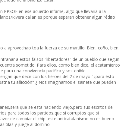
n PPSOE en ese acuerdo infame, algo que llevaría a la
adanos/Rivera callan es porque esperan obtener algun rédito
 a aprovechao toa la fuerza de su martillo. Bien, coño, bien.
entrañar a estos falsos "libertadores" de un pueblo que según
ncuentra sometido. Para ellos, como bien dice, el acatamiento
e para una convivencia pacífica y sostenible.
 tengan que decir con los héroes del 2 de mayo "¿para ésto
patria tu aflicción" ¿ Nos imaginamos el sainete que pueden
lanes,sera que se esta haciendo viejo,pero sus escritos de
os para todos los partidos,que si corruptos que si
favor de cambiar el chip ,este anticatalanismo no es bueno
s tilas y juege al domino