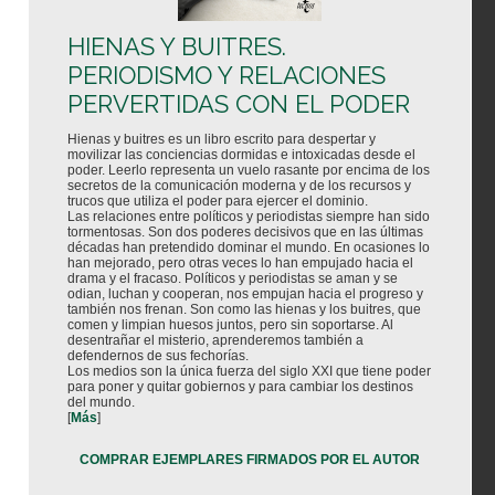
HIENAS Y BUITRES.
PERIODISMO Y RELACIONES
PERVERTIDAS CON EL PODER
Hienas y buitres es un libro escrito para despertar y
movilizar las conciencias dormidas e intoxicadas desde el
poder. Leerlo representa un vuelo rasante por encima de los
secretos de la comunicación moderna y de los recursos y
trucos que utiliza el poder para ejercer el dominio.
Las relaciones entre políticos y periodistas siempre han sido
tormentosas. Son dos poderes decisivos que en las últimas
décadas han pretendido dominar el mundo. En ocasiones lo
han mejorado, pero otras veces lo han empujado hacia el
drama y el fracaso. Políticos y periodistas se aman y se
odian, luchan y cooperan, nos empujan hacia el progreso y
también nos frenan. Son como las hienas y los buitres, que
comen y limpian huesos juntos, pero sin soportarse. Al
desentrañar el misterio, aprenderemos también a
defendernos de sus fechorías.
Los medios son la única fuerza del siglo XXI que tiene poder
para poner y quitar gobiernos y para cambiar los destinos
del mundo.
[
Más
]
COMPRAR EJEMPLARES FIRMADOS POR EL AUTOR