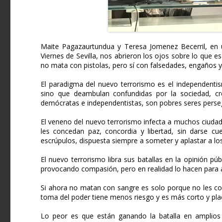
Maite Pagazaurtundua y Teresa Jomenez Becerril, en un
Viernes de Sevilla, nos abrieron los ojos sobre lo que 
no mata con pistolas, pero sí con falsedades, engaños y
El paradigma del nuevo terrorismo es el independenti
sino que deambulan confundidas por la sociedad, cre
demócratas e independentistas, son pobres seres perseg
El veneno del nuevo terrorismo infecta a muchos ciuda
les concedan paz, concordia y libertad, sin darse cu
escrúpulos, dispuesta siempre a someter y aplastar a los
El nuevo terrorismo libra sus batallas en la opinión pú
provocando compasión, pero en realidad lo hacen para a
Si ahora no matan con sangre es solo porque no les con
toma del poder tiene menos riesgo y es más corto y pla
Lo peor es que están ganando la batalla en amplios