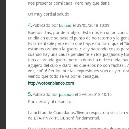
nos presenta comlicada. Pero hay que darla.
Un muy cordial saludo
4.
Publicado por
el 29/05/2018 10:09
Leinad
Buenos días, por decir algo... Estamos en un polvorín, 
un día en que se pase el punto de no retorno y la gent
Es lamentable pero es lo que hay, está claro que el "d
están recordando la guerra civil y haciendo cosas pa
cuándo hay una causa pendiente en los juzgados y tod
tan cacareada guerra pero la derecha n dice nada, para 
agujero del culo y claro, es que ellos no son fachas..
vez, coño! Perdón por las expresiones soeces y mal
viendo que todo se va por el desagüe.
http://votoenblanco.com
5.
Publicado por
el 29/05/2018 10:16
pasmao
Por cierto y al respecto:
La actitud de Ciudadanos/Rivera respecto a si callan y
de ETA/PNV-PPSOE será fundamental.
Si callan y otorgan sabremos sin asomo de dudas en q