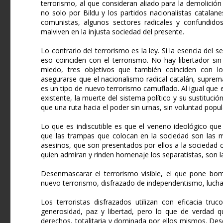
terrorismo, al que consideran aliado para la demolició
no solo por Bildu y los partidos nacionalistas catalan
comunistas, algunos sectores radicales y confundido
malviven en la injusta sociedad del presente.
Lo contrario del terrorismo es la ley. Si la esencia del s
eso coinciden con el terrorismo. No hay libertador sin j
miedo, tres objetivos que también coinciden con lo
asegurarse que el nacionalismo radical catalán, suprema
es un tipo de nuevo terrorismo camuflado. Al igual que e
existente, la muerte del sistema político y su sustituci
que una ruta hacia el poder sin urnas, sin voluntad popula
Lo que es indiscutible es que el veneno ideológico qu
que las trampas que colocan en la sociedad son las 
asesinos, que son presentados por ellos a la sociedad
quien admiran y rinden homenaje los separatistas, son l
Desenmascarar el terrorismo visible, el que pone bomb
nuevo terrorismo, disfrazado de independentismo, lucha p
Los terroristas disfrazados utilizan con eficacia tr
generosidad, paz y libertad, pero lo que de verdad qu
derechos, totalitaria y dominada por ellos mismos. Des