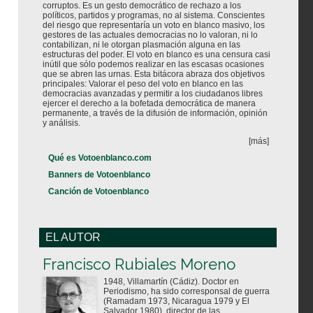
corruptos. Es un gesto democrático de rechazo a los
políticos, partidos y programas, no al sistema. Conscientes
del riesgo que representaría un voto en blanco masivo, los
gestores de las actuales democracias no lo valoran, ni lo
contabilizan, ni le otorgan plasmación alguna en las
estructuras del poder. El voto en blanco es una censura casi
inútil que sólo podemos realizar en las escasas ocasiones
que se abren las urnas. Esta bitácora abraza dos objetivos
principales: Valorar el peso del voto en blanco en las
democracias avanzadas y permitir a los ciudadanos libres
ejercer el derecho a la bofetada democrática de manera
permanente, a través de la difusión de información, opinión
y análisis.
[más]
Qué es Votoenblanco.com
Banners de Votoenblanco
Canción de Votoenblanco
EL AUTOR
Votoenblanco.com
Francisco Rubiales Moreno
1948, Villamartín (Cádiz). Doctor en
Periodismo, ha sido corresponsal de guerra
(Ramadam 1973, Nicaragua 1979 y El
Salvador 1980), director de las