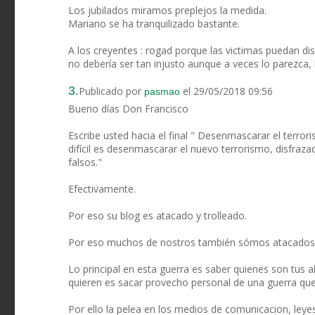
Los jubilados miramos preplejos la medida.
Mariano se ha tranquilizado bastante.
A los creyentes : rogad porque las victimas puedan disf
no debería ser tan injusto aunque a veces lo parezca, l
3.
Publicado por
el 29/05/2018 09:56
pasmao
Bueno días Don Francisco
Escribe usted hacia el final " Desenmascarar el terror
difícil es desenmascarar el nuevo terrorismo, disfraza
falsos."
Efectivamente.
Por eso su blog es atacado y trolleado.
Por eso muchos de nostros también sómos atacados y
Lo principal en esta guerra es saber quienes son tus 
quieren es sacar provecho personal de una guerra que
Por ello la pelea en los medios de comunicacion, leye