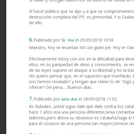
El hacer público que se dijo y a que se comprometiero
destrucción completa del PP, es primordial. Y si Ciud
de ello.
6.
Publicado por
el 29/05/2018 10:56
Sr. Vivi
Maestro, hoy se levantao Vd con güen pié. Hoy er clavo
Efectivamente estoy con vos en la dificultad para des
ellos, en su parquedad de ideas y conocimiento, se e
de las leyes supone un ataque a su libertad y no la bas
No quiero pensar que, en el supuesto que triunfarán,
nos hemos revelado? y tengan que releer lo de "óigo 
ofrecer? De pena.... Buenos días.
7.
Publicado por
el 29/05/2018 11:02
aina dos
Rs Rubiales ,usted sigue dale que dale contra los cata
hace 7 años era una persona diferente,tenia comentari
ladrones,pero ahora su obsesion es cataluña,haga el 
para el corazon de una persona tan mayor,tomese una