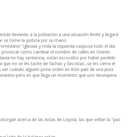
están llevando a la población a una situación límite y llegará
e se tome la justicia por su mano.
romedario" Iglesias y toda la izquierda casposa todo el día
ra provocar cómo cambiar el nombre de calles en Oviedo
avía no hay sentencia, están escocidos por haber perdido
que no se les tache de fachas y fascistas...se les cierra el
. A ver cuándo alguien pone orden en éste país de una puta
 sonantes pero es que llega un momento que uno desespera
 otorgan acerca de las Actas de Loyola, las que sellan la "paz
ue lado de la balanza están.