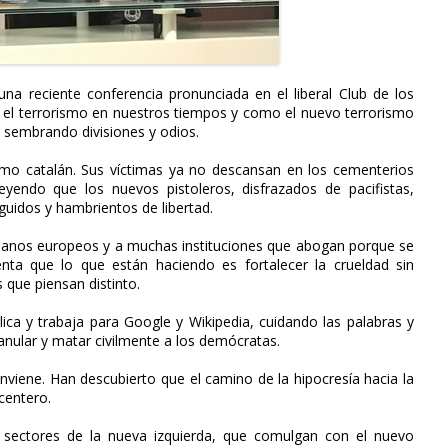
a reciente conferencia pronunciada en el liberal Club de los
es el terrorismo en nuestros tiempos y como el nuevo terrorismo
 sembrando divisiones y odios.
smo catalán. Sus víctimas ya no descansan en los cementerios
yendo que los nuevos pistoleros, disfrazados de pacifistas,
uidos y hambrientos de libertad.
danos europeos y a muchas instituciones que abogan porque se
enta que lo que están haciendo es fortalecer la crueldad sin
 que piensan distinto.
blica y trabaja para Google y Wikipedia, cuidando las palabras y
nular y matar civilmente a los demócratas.
viene. Han descubierto que el camino de la hipocresía hacia la
centero.
 sectores de la nueva izquierda, que comulgan con el nuevo