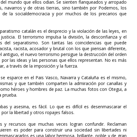
n del mundo que ellos odian. Se sienten flanqueados y arropado
es, navarros y de otras tierras, sino también por Podemos, los
s de la socialdemocracia y por muchos de los precarios que
eparatismo catalán es el desprecio y la violación de las leyes, en
usticia. El terrorismo impulsa la división, la desconfianza y el
s del separatismo. Son tantas las coincidencias que puede
cista, racista, acosador y brutal con los que piensan diferente,
l antiguo, el nuevo terrorismo persigue la destrucción del orden
ón por las ideas y las personas que ellos representan. No es más
r, a través de la imposición y la fuerza.
e se esparce en el Pais Vasco, Navarra y Cataluña es el mismo,
mismas y que también comparten la admiración por canallas y
 como héroes y hombres de paz. La muchas fotos con Otegui, a
a prueba.
as y asesina, es fácil. Lo que es difícil es desenmascarar el
or la libertad y otros ropajes falsos.
ucos y recursos que muchas veces logran confundir. Reclaman
ieren es poder para construir una sociedad sin libertades ni
enmascararlos es una labor hermosa, brillante, noble y de gran