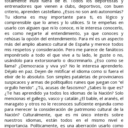
totalmente inútil fuera de él. Todos los deportistas y
entrenadores que vienen a clubs, deportivos, con buen
criterio, aprenden castellano. ¿Esos no son anti autonomías?
Tu idioma es muy importante para ti, es lógico y
comprensible que lo ames y lo utilices. Si te empeñas en
usarlo con alguien que ni lo conoce, ni le interesa conocerlo,
es como negarte al entendimiento, ya que conoces y
rehúsas la opción del entendimiento. Para mí es un aspecto
más del amplio abanico cultural de España y merece todos
mis respetos y consideración. Pero me parece de fanáticos
imponérselo a todo el que vive a tu lado, le guste o no,
usándolo para extorsionarlo o discriminarlo. ¿Eso como se
llama? ¿Democracia y viva yo? No le interesa aprenderlo.
Déjalo en paz. Dejen de mitificar el idioma como si fuera el
elixir de lo absoluto. Son simples pataletas de provincianos
suspicaces y armas de polítiquillos ruines que juegan con “el
orgullo herido”. ¿Tú, acusas de fascismo? ¿Sabes lo que es?
¿Te has aprendido ya todos los idiomas de la Nación? Solo
mencionas el gallego, vasco y catalán ¿El bable, el aranés, el
maragato y otros no le reconoces suficiente enjundia como
para merecer la consideración de patrimonio cultural de la
Nación? Culturalmente, que es mi único interés sobre
nuestros idiomas, están todos en el mismo nivel e
importancia. Políticamente, es una aberración usarlo como