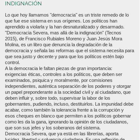
INDIGNACIÓN
Lo que hoy llamamos "democracia" es un triste remedo de lo
que fue ese sistema en sus orígenes. Los políticos han
aprendido a violarla y la han desnaturalizado y desarmado.
"Democracia Severa, mas allá de la indignación" (Tecnos
2015), de Francisco Rubiales Moreno y Juan Jesús Mora
Molina, es un libro que denuncia la degradación de la
democracia y señala las reformas que el sistema necesita para
que sea justo y decente y para que los políticos estén bajo
control.
A la democracia le faltan piezas de gran importancia:
exigencias éticas, controles a los políticos, que deben ser
examinados, psiquica y moralmente, por comisiones
independientes, auténtica separación de los poderes y otorgar
un papel preponderante a la sociedad civil y al ciudadano, que
deben influir y, sobre todo, supervisar la labor de los
gobernantes, pudiendo, incluso, destituirlos. La impunidad debe
acabar, como también la tolerancia frente a la corrupción y
esos cheques en blanco que permiten a los políticos gobernar
como les da la gana, ignorando la opinión de los ciudadanos,
que son sus jefes y los soberanos del sistema.
Democracia Severa, que ya está en las librerías, aporta
lucidez, libertad y solvencia ciudadana. Es una reflexión de