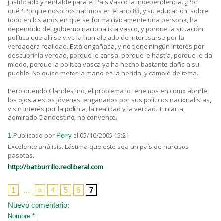
justificado y rentable para el País Vasco la independencia. ¿Por
qué? Porque nosotros nacimos en el año 83, y su educación, sobre
todo en los años en que se forma cívicamente una persona, ha
dependido del gobierno nacionalista vasco, y porque la situación
política que allí se vive la han alejado de interesarse por la
verdadera realidad. Está engañada, y no tiene ningún interés por
descubrir la verdad, porque le cansa, porque le hastía, porque le da
miedo, porque la política vasca ya ha hecho bastante daño a su
pueblo. No quise meter la mano en la herida, y cambié de tema.
Pero querido Clandestino, el problema lo tenemos en como abrirle
los ojos a estos jóvenes, engañados por sus políticos nacionalistas,
y sin interés por la política, la realidad y la verdad. Tu carta,
admirado Clandestino, no convence.
Publicado por
el 05/10/2005 15:21
1.
Perry
Excelente análisis. Lástima que este sea un país de narcisos
pasotas.
http://batiburrillo.redliberal.com
1
...
«
4
5
6
7
Nuevo comentario:
Nombre * :