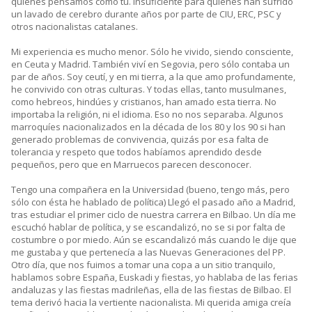
quienes pensamos como tú. Insuficiente para quienes han sufrido
un lavado de cerebro durante años por parte de CIU, ERC, PSC y
otros nacionalistas catalanes.
Mi experiencia es mucho menor. Sólo he vivido, siendo consciente,
en Ceuta y Madrid. También viví en Segovia, pero sólo contaba un
par de años. Soy ceutí, y en mi tierra, a la que amo profundamente,
he convivido con otras culturas. Y todas ellas, tanto musulmanes,
como hebreos, hindúes y cristianos, han amado esta tierra. No
importaba la religión, ni el idioma. Eso no nos separaba. Algunos
marroquíes nacionalizados en la década de los 80 y los 90 si han
generado problemas de convivencia, quizás por esa falta de
tolerancia y respeto que todos habíamos aprendido desde
pequeños, pero que en Marruecos parecen desconocer.
Tengo una compañera en la Universidad (bueno, tengo más, pero
sólo con ésta he hablado de política) Llegó el pasado año a Madrid,
tras estudiar el primer ciclo de nuestra carrera en Bilbao. Un día me
escuchó hablar de política, y se escandalizó, no se si por falta de
costumbre o por miedo. Aún se escandalizó más cuando le dije que
me gustaba y que pertenecía a las Nuevas Generaciones del PP.
Otro día, que nos fuimos a tomar una copa a un sitio tranquilo,
hablamos sobre España, Euskadi y fiestas, yo hablaba de las ferias
andaluzas y las fiestas madrileñas, ella de las fiestas de Bilbao. El
tema derivó hacia la vertiente nacionalista. Mi querida amiga creía