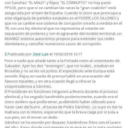
con Sanchez "EL MALO" y Rajoy "EL CORRUPTO" no hay pacto
PPSOE, pero que si se cambian las caras la "gran coalición" está
asegurada por el bien de España. Cuando lo único que preocupa a
esta oligarquía de partidos estatales es el PODER, LOS SILLONES y
que no se cambie ese sistema de corrupción creado a medida en el
78, con una ley electoral que no representa al votante sin
separación de poderes y con el agravante del modelo territorial, un
INVIABLE sistema autonómico propicio para extender sus redes
clientelares y camuflar numerosos casos de corrupción.
Publicado por
el 19/02/2016 12:17
2.
José Luis
Poco o nada que añadir tanto a la Portada como al comentartio de
Salvador. Ayer los dos "enemigos", que no rivales , estaban en
Bruselas y no se les vió juntos. El espectáculo ante Europa está
servido. Rajoy en rueda de prensa habló en una ocasión del
famoso tripartito, y en otra ocasión llegó a ofrecer la
vicepresidencia a Sánchez.
El Presidente en funciónes ninguneó a Rivera durante el proceso
electoral, y ha seguido haciéndolo posteriormente, cuando era el
único asidero que podía tener, pudiéndolo haber utilizado para
hacer caer del burro , al turuta de Pedro Sánchez . Lo suyo es dar la
matraca con lo mismo, esperando que la breva caiga por si sola a
sus pies, sin el mover un dedo.
Sánchez se ha movido por doquier, haciéndose fotos con el lucero
del alba. Rajoy donde ùnicamente se mueve es en la cinta-andador