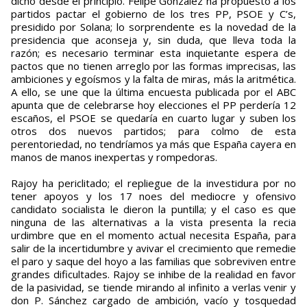
dicho desde el principio. Felipe González ha propuesto a los
partidos pactar el gobierno de los tres PP, PSOE y C’s,
presidido por Solana; lo sorprendente es la novedad de la
presidencia que aconseja y, sin duda, que lleva toda la
razón; es necesario terminar esta inquietante espera de
pactos que no tienen arreglo por las formas imprecisas, las
ambiciones y egoísmos y la falta de miras, más la aritmética.
A ello, se une que la última encuesta publicada por el ABC
apunta que de celebrarse hoy elecciones el PP perdería 12
escaños, el PSOE se quedaría en cuarto lugar y suben los
otros dos nuevos partidos; para colmo de esta
perentoriedad, no tendríamos ya más que España cayera en
manos de manos inexpertas y rompedoras.
Rajoy ha periclitado; el repliegue de la investidura por no
tener apoyos y los 17 noes del mediocre y ofensivo
candidato socialista le dieron la puntilla; y el caso es que
ninguna de las alternativas a la vista presenta la recia
urdimbre que en el momento actual necesita España, para
salir de la incertidumbre y avivar el crecimiento que remedie
el paro y saque del hoyo a las familias que sobreviven entre
grandes dificultades. Rajoy se inhibe de la realidad en favor
de la pasividad, se tiende mirando al infinito a verlas venir y
don P. Sánchez cargado de ambición, vacío y tosquedad