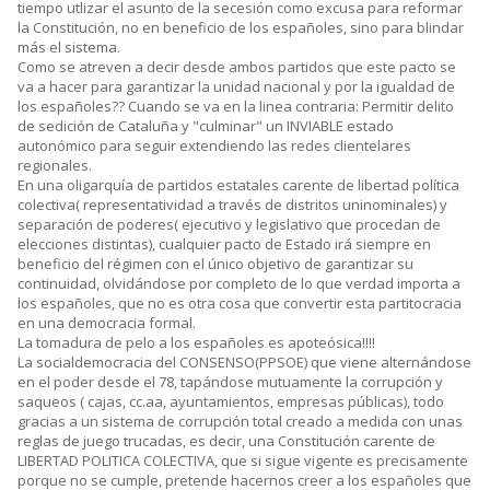
tiempo utlizar el asunto de la secesión como excusa para reformar
la Constitución, no en beneficio de los españoles, sino para blindar
más el sistema.
Como se atreven a decir desde ambos partidos que este pacto se
va a hacer para garantizar la unidad nacional y por la igualdad de
los españoles?? Cuando se va en la linea contraria: Permitir delito
de sedición de Cataluña y "culminar" un INVIABLE estado
autonómico para seguir extendiendo las redes clientelares
regionales.
En una oligarquía de partidos estatales carente de libertad política
colectiva( representatividad a través de distritos uninominales) y
separación de poderes( ejecutivo y legislativo que procedan de
elecciones distintas), cualquier pacto de Estado irá siempre en
beneficio del régimen con el único objetivo de garantizar su
continuidad, olvidándose por completo de lo que verdad importa a
los españoles, que no es otra cosa que convertir esta partitocracia
en una democracia formal.
La tomadura de pelo a los españoles es apoteósica!!!!
La socialdemocracia del CONSENSO(PPSOE) que viene alternándose
en el poder desde el 78, tapándose mutuamente la corrupción y
saqueos ( cajas, cc.aa, ayuntamientos, empresas públicas), todo
gracias a un sistema de corrupción total creado a medida con unas
reglas de juego trucadas, es decir, una Constitución carente de
LIBERTAD POLITICA COLECTIVA, que si sigue vigente es precisamente
porque no se cumple, pretende hacernos creer a los españoles que