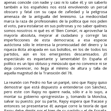
apenas coincide con nadie y casi ni lo sabe él; y sin saberlo
también a los españoles nos está envolviendo un percal
obscuro y fatal con su capa de zafiedad y la peligrosa
amenaza de la antigualla del leninismo. La mediocridad
marca la raza de profesionales de la política que nos piden
el voto, para instalarse en sus poltronas y no saber quiénes
somos nosotros ni qué es el ‘Bien Común’, ni aprovechar la
mayoría absoluta, mejorar al ciudadano y corregir las
imperfecciones de esta democracia; a esa especie
autóctona sólo le interesa la promiscuidad del dinero y la
riqueza ilícita atrapada en sus bolsillos, en los de todos los
partidos, aún en los emergentes descamisados. ¡El
espectáculo es inquietante y lamentable! En España el
político es un tipo obtuso y minúsculo que no convence ni se
deja convencer, no llega al mínimo de altura y talla de
aquella magnitud de la Transición del 78.
La reunión con Pedro no fue un paripé, sino que Rajoy quiso
demostrar que está dispuesto a entenderse con Sánchez,
pero este con Rajoy no quiere nada, sólo ir a lo suyo, a
montar su gobierno «progresista» y, tomando la Moncloa,
salvar su puesto; por su parte, Rajoy espera que fracase y
entonces se presentarse él; aunque corre la teoría de que
Rajoy debe dimitir por el bien de su partido y el de España.