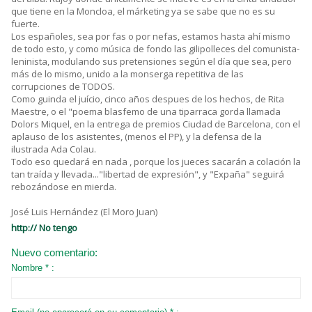
que tiene en la Moncloa, el márketing ya se sabe que no es su
fuerte.
Los españoles, sea por fas o por nefas, estamos hasta ahí mismo
de todo esto, y como música de fondo las gilipolleces del comunista-
leninista, modulando sus pretensiones según el día que sea, pero
más de lo mismo, unido a la monserga repetitiva de las
corrupciones de TODOS.
Como guinda el juício, cinco años despues de los hechos, de Rita
Maestre, o el "poema blasfemo de una tiparraca gorda llamada
Dolors Miquel, en la entrega de premios Ciudad de Barcelona, con el
aplauso de los asistentes, (menos el PP), y la defensa de la
ilustrada Ada Colau.
Todo eso quedará en nada , porque los jueces sacarán a colación la
tan traída y llevada..."libertad de expresión", y "Expaña" seguirá
rebozándose en mierda.
José Luis Hernández (El Moro Juan)
http:// No tengo
Nuevo comentario:
Nombre * :