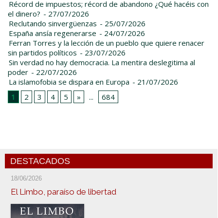
Récord de impuestos; récord de abandono ¿Qué hacéis con
el dinero?
- 27/07/2026
Reclutando sinvergüenzas
- 25/07/2026
España ansía regenerarse
- 24/07/2026
Ferran Torres y la lección de un pueblo que quiere renacer
sin partidos políticos
- 23/07/2026
Sin verdad no hay democracia. La mentira deslegitima al
poder
- 22/07/2026
La islamofobia se dispara en Europa
- 21/07/2026
1
2
3
4
5
»
...
684
DESTACADOS
18/06/2026
El Limbo, paraíso de libertad