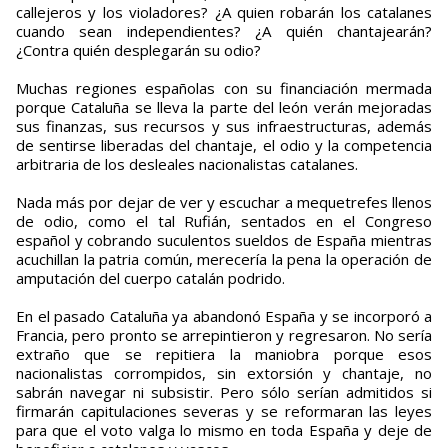
callejeros y los violadores? ¿A quien robarán los catalanes
cuando sean independientes? ¿A quién chantajearán?
¿Contra quién desplegarán su odio?
Muchas regiones españolas con su financiación mermada
porque Cataluña se lleva la parte del león verán mejoradas
sus finanzas, sus recursos y sus infraestructuras, además
de sentirse liberadas del chantaje, el odio y la competencia
arbitraria de los desleales nacionalistas catalanes.
Nada más por dejar de ver y escuchar a mequetrefes llenos
de odio, como el tal Rufián, sentados en el Congreso
español y cobrando suculentos sueldos de España mientras
acuchillan la patria común, merecería la pena la operación de
amputación del cuerpo catalán podrido.
En el pasado Cataluña ya abandonó España y se incorporó a
Francia, pero pronto se arrepintieron y regresaron. No sería
extraño que se repitiera la maniobra porque esos
nacionalistas corrompidos, sin extorsión y chantaje, no
sabrán navegar ni subsistir. Pero sólo serían admitidos si
firmarán capitulaciones severas y se reformaran las leyes
para que el voto valga lo mismo en toda España y deje de