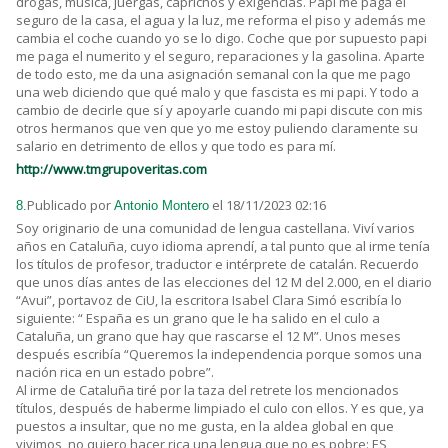
drogas, música, juergas, caprichos y exigencias. Papi me paga el
seguro de la casa, el agua y la luz, me reforma el piso y además me
cambia el coche cuando yo se lo digo. Coche que por supuesto papi
me paga el numerito y el seguro, reparaciones y la gasolina. Aparte
de todo esto, me da una asignación semanal con la que me pago
una web diciendo que qué malo y que fascista es mi papi. Y todo a
cambio de decirle que sí y apoyarle cuando mi papi discute con mis
otros hermanos que ven que yo me estoy puliendo claramente su
salario en detrimento de ellos y que todo es para mí.
http://www.tmgrupoveritas.com
Publicado por
el 18/11/2023 02:16
8.
Antonio Montero
Soy originario de una comunidad de lengua castellana. Viví varios
años en Cataluña, cuyo idioma aprendí, a tal punto que al irme tenía
los títulos de profesor, traductor e intérprete de catalán. Recuerdo
que unos días antes de las elecciones del 12 M del 2.000, en el diario
“Avui”, portavoz de CiU, la escritora Isabel Clara Simó escribía lo
siguiente: “ España es un grano que le ha salido en el culo a
Cataluña, un grano que hay que rascarse el 12 M”. Unos meses
después escribía “Queremos la independencia porque somos una
nación rica en un estado pobre”.
Al irme de Cataluña tiré por la taza del retrete los mencionados
títulos, después de haberme limpiado el culo con ellos. Y es que, ya
puestos a insultar, que no me gusta, en la aldea global en que
vivimos, no quiero hacer rica una lengua que no es pobre: ES