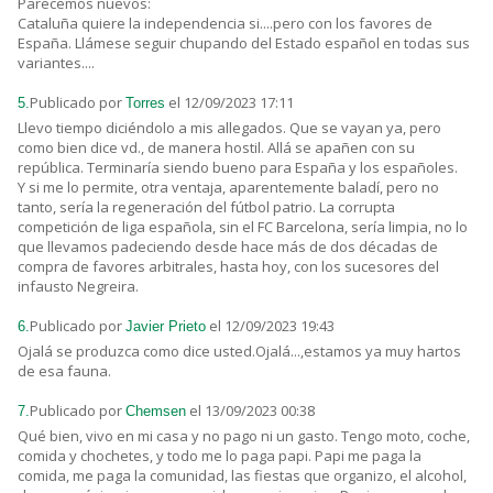
Parecemos nuevos:
Cataluña quiere la independencia si....pero con los favores de
España. Llámese seguir chupando del Estado español en todas sus
variantes....
Publicado por
el 12/09/2023 17:11
5.
Torres
Llevo tiempo diciéndolo a mis allegados. Que se vayan ya, pero
como bien dice vd., de manera hostil. Allá se apañen con su
república. Terminaría siendo bueno para España y los españoles.
Y si me lo permite, otra ventaja, aparentemente baladí, pero no
tanto, sería la regeneración del fútbol patrio. La corrupta
competición de liga española, sin el FC Barcelona, sería limpia, no lo
que llevamos padeciendo desde hace más de dos décadas de
compra de favores arbitrales, hasta hoy, con los sucesores del
infausto Negreira.
Publicado por
el 12/09/2023 19:43
6.
Javier Prieto
Ojalá se produzca como dice usted.Ojalá...,estamos ya muy hartos
de esa fauna.
Publicado por
el 13/09/2023 00:38
7.
Chemsen
Qué bien, vivo en mi casa y no pago ni un gasto. Tengo moto, coche,
comida y chochetes, y todo me lo paga papi. Papi me paga la
comida, me paga la comunidad, las fiestas que organizo, el alcohol,