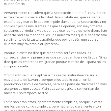
mundo ficticio.
Personalmente considero que la separación supondría convertir en
extrajeros en su tierra a la mitad de los catalanes, que se sienten
españoles y eso es lo que me impide clamar por la separación. Y no
son los hijos de inmigrantes los que se oponen, son mayormente
catalanes de «toda la vida», aunque eso los medios no lo dicen. Este
aspecto nadie lo menciona, es una muestra más que el separatismo
se alimenta de la casta española, que por la razón que sea, se
muestra muy favorable al «proceso».
Porque la casta no dice que si separan será con todas las
consecuencias y la primera es que se quedan fuera de Uropa. Ni les
dice que las empresas emigrarían porque el resto de España no les
compraría nada.
Y otro tanto se puede aplicar a los vascos, naturalmente sin la
mayor parte de Navarra, porque ellos todo lo basan en la
producción agrícola de Navarra, pero esa parte de Navarra son más
aragoneses que vascos. Y sin esa zona agrícola se morirían de
hambre. Eso tampoco se dice.
En fin son problemas, aparentemente complejos, porque la casta
nos los vende como complejos, pero hablando claramente y con
voluntad de permitir que se vayan pero de forma clara y