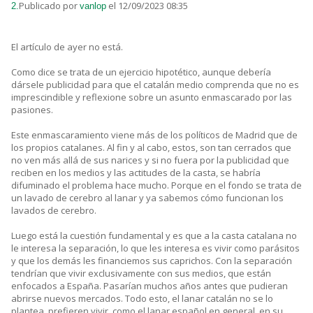
Publicado por
el 12/09/2023 08:35
2.
vanlop
El artículo de ayer no está.
Como dice se trata de un ejercicio hipotético, aunque debería
dársele publicidad para que el catalán medio comprenda que no es
imprescindible y reflexione sobre un asunto enmascarado por las
pasiones.
Este enmascaramiento viene más de los políticos de Madrid que de
los propios catalanes. Al fin y al cabo, estos, son tan cerrados que
no ven más allá de sus narices y si no fuera por la publicidad que
reciben en los medios y las actitudes de la casta, se habría
difuminado el problema hace mucho. Porque en el fondo se trata de
un lavado de cerebro al lanar y ya sabemos cómo funcionan los
lavados de cerebro.
Luego está la cuestión fundamental y es que a la casta catalana no
le interesa la separación, lo que les interesa es vivir como parásitos
y que los demás les financiemos sus caprichos. Con la separación
tendrían que vivir exclusivamente con sus medios, que están
enfocados a España. Pasarían muchos años antes que pudieran
abrirse nuevos mercados. Todo esto, el lanar catalán no se lo
plantea, prefieren vivir, como el lanar español en general, en su