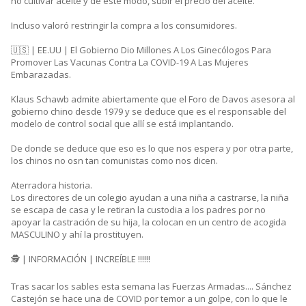
no cultivar aceite y de este modo, subir el precio del aceite.
Incluso valoró restringir la compra a los consumidores.
🇺🇸 | EE.UU | El Gobierno Dio Millones A Los Ginecólogos Para
Promover Las Vacunas Contra La COVID-19 A Las Mujeres
Embarazadas.
Klaus Schawb admite abiertamente que el Foro de Davos asesora al
gobierno chino desde 1979 y se deduce que es el responsable del
modelo de control social que allí se está implantando.
De donde se deduce que eso es lo que nos espera y por otra parte,
los chinos no osn tan comunistas como nos dicen.
Aterradora historia.
Los directores de un colegio ayudan a una niña a castrarse, la niña
se escapa de casa y le retiran la custodia a los padres por no
apoyar la castración de su hija, la colocan en un centro de acogida
MASCULINO y ahí la prostituyen.
🕵 | INFORMACIÓN | INCREÍBLE ‼️‼️‼️
Tras sacar los sables esta semana las Fuerzas Armadas.... Sánchez
Castejón se hace una de COVID por temor a un golpe, con lo que le