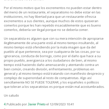
Por el mismo motivo que los excrementos no pueden estar dentro
del menú de un restaurante, el separatismo no debe estar en las
instituciones, no hay libertad para que un restaurante ofrezca
excrementos a sus clientes, aunque muchos de estos quisieran
comerlos porque les han repetido insaciablemente que es bueno
comerlos, debería ser ilegal porque no se debería comer.
Un separatista es alguien que con su mera intención de apropiarse
ilegítimamente de una parte está al mismo tiempo insultando, al
mismo tiempo está ofendiendo por la mala imagen que da del
pueblo al que pertenece, sea por cualquiera de las cosas, por su
ignorancia, conducta de borrego, como por el daño que hace a su
propio pueblo, avergüenza a los ciudadanos de bien, al mismo
tiempo está haciendo daño amenazando y atentando contra un
bien común, creando división, enfrentamiento, problemas en
general y al mismo tiempo está tratando con manifiesto desprecio y
complejo de superioridad al resto de compatriotas. Algo así
sencillamente NO SE PUEDE TOLERAR, y los españoles o políticos
que toleran a los separatistas es porque están mal acostumbrados.
Un saludo
Publicado por
el 12/09/2023 10:41
4.
Javier Prieto