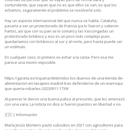
contundente, que sepan que no es que ellos se van, es que los
echamos, seguramente el problema se resolvería solo.
Hay un aspecto internacional del que nunca se habla. Cataluña,
pasaría a ser un protectorado de Francia (ya lo fueron y salieron
hartos, así que con su pan se lo coman) y las Vascongadas un
protectorado británico y eso es un poco más complejo pues
quedaríamos con británicos al sur y al norte, pero hasta puede ser
un estímulo.
En cualquier caso, lo primero es echar a la casta. Pero esa me
parece una misión imposible.
https://gaceta.es/espana/detenidos-los-duenos-de-una-tienda-de-
alimentacion-en-lavapies-madrid-tras-defenderse-de-un-marroqui-
que-queria-robarles-20230911-1739/
Al parecer le dieron una buena paliza al presunto, que les amenazó
con una vara. La noticia no dice si fueron puestos en libertad o no.
🇪🇸 | Información
María Jesús Montero pactó subsidios en 2021 con agricultores para