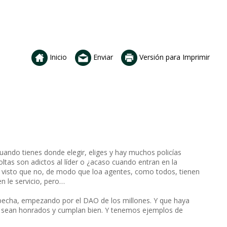
Inicio
Enviar
Versión para Imprimir
Cuando tienes donde elegir, eliges y hay muchos policías
tas son adictos al líder o ¿acaso cuando entran en la
os visto que no, de modo que loa agentes, como todos, tienen
en le servicio, pero…
specha, empezando por el DAO de los millones. Y que haya
o sean honrados y cumplan bien. Y tenemos ejemplos de