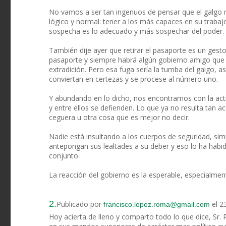
No vamos a ser tan ingenuos de pensar que el galgo ma
lógico y normal: tener a los más capaces en su traba
sospecha es lo adecuado y más sospechar del poder.
También dije ayer que retirar el pasaporte es un gest
pasaporte y siempre habrá algún gobierno amigo que le
extradición. Pero esa fuga sería la tumba del galgo, 
conviertan en certezas y se procese al número uno.
Y abundando en lo dicho, nos encontramos con la acti
y entre ellos se defienden. Lo que ya no resulta tan 
ceguera u otra cosa que es mejor no decir.
Nadie está insultando a los cuerpos de seguridad, si
antepongan sus lealtades a su deber y eso lo ha habid
conjunto.
La reacción del gobierno es la esperable, especialment
2.
Publicado por
el 2
francisco.lopez.roma@gmail.com
Hoy acierta de lleno y comparto todo lo que dice, Sr. R