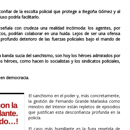
confiar de la escolta policial que protege a Begoña Gómez y al
so podría facilitarlo.
 señala con crudeza una realidad incómoda: los agentes, por
uicos, podrían colaborar en una huida. Lejos de ser una ofensa
el profundo deterioro de las fuerzas policiales bajo el mando de
 banda sucia del sanchismo, son hoy los héroes admirados por
 héroes, como hacen lo socialistas y los sindicatos policiales,
 en democracia.
El sanchismo en el poder y, más concretamente,
la gestión de Fernando Grande-Marlaska como
ministro del Interior están repletos de episodios
que justifican esta desconfianza profunda en la
policía.
El caso más humillante es la fuga repetida de