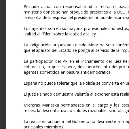
Peinado actúa con responsabilidad al retirar el pasap
ministerio donde se han producido presiones a la UCO,
la escolta de la esposa del presidente no puede asumi
Los agentes son en su mayoría profesionales honestos,
lealtad al “líder” sobre la lealtad a la ley.
La indignación orquestada desde Moncloa solo confirma
que el aparato del Estado se ponga al servicio de la impu
La participación del PP en el linchamiento del juez Pe
cobardía o, lo que es peor, desconocimiento del prof
agentes sometidos en basura antidemocrática.
España no puede tolerar que la Policía se convierta en 
El juez Peinado demuestra valentía al exponer esta reali
Mientras Marlaska permanezca en el cargo y los escá
reales, la desconfianza no solo es razonable, sino obligat
La reacción furibunda del Gobierno no desmiente al ma
principales miembros.