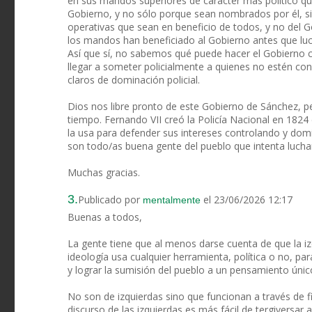
en sus mandos superiores de carácter mas político qu
Gobierno, y no sólo porque sean nombrados por él, si
operativas que sean en beneficio de todos, y no del 
los mandos han beneficiado al Gobierno antes que luch
Así que sí, no sabemos qué puede hacer el Gobierno con
llegar a someter policialmente a quienes no estén con
claros de dominación policial.
Dios nos libre pronto de este Gobierno de Sánchez, pe
tiempo. Fernando VII creó la Policía Nacional en 1824
la usa para defender sus intereses controlando y domi
son todo/as buena gente del pueblo que intenta luchar
Muchas gracias.
3.
Publicado por
el 23/06/2026 12:17
mentalmente
Buenas a todos,
La gente tiene que al menos darse cuenta de que la iz
ideología usa cualquier herramienta, política o no, pa
y lograr la sumisión del pueblo a un pensamiento únic
No son de izquierdas sino que funcionan a través de fi
discurso de las izquierdas es más fácil de tergiversar a 