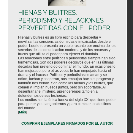
HIENAS Y BUITRES.
PERIODISMO Y RELACIONES
PERVERTIDAS CON EL PODER
Hienas y buitres es un libro escrito para despertar y
movilizar las conciencias dormidas e intoxicadas desde el
poder. Leerlo representa un vuelo rasante por encima de los
secretos de la comunicación moderna y de los recursos y
trucos que utiliza el poder para ejercer el dominio.
Las relaciones entre políticos y periodistas siempre han sido
tormentosas. Son dos poderes decisivos que en las últimas
décadas han pretendido dominar el mundo. En ocasiones lo
han mejorado, pero otras veces lo han empujado hacia el
drama y el fracaso. Políticos y periodistas se aman y se
odian, luchan y cooperan, nos empujan hacia el progreso y
también nos frenan. Son como las hienas y los buitres, que
comen y limpian huesos juntos, pero sin soportarse. Al
desentrañar el misterio, aprenderemos también a
defendernos de sus fechorías.
Los medios son la única fuerza del siglo XXI que tiene poder
para poner y quitar gobiernos y para cambiar los destinos
del mundo.
[
Más
]
COMPRAR EJEMPLARES FIRMADOS POR EL AUTOR