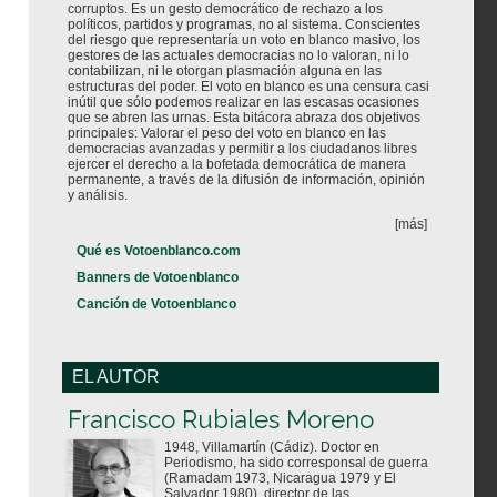
corruptos. Es un gesto democrático de rechazo a los
políticos, partidos y programas, no al sistema. Conscientes
del riesgo que representaría un voto en blanco masivo, los
gestores de las actuales democracias no lo valoran, ni lo
contabilizan, ni le otorgan plasmación alguna en las
estructuras del poder. El voto en blanco es una censura casi
inútil que sólo podemos realizar en las escasas ocasiones
que se abren las urnas. Esta bitácora abraza dos objetivos
principales: Valorar el peso del voto en blanco en las
democracias avanzadas y permitir a los ciudadanos libres
ejercer el derecho a la bofetada democrática de manera
permanente, a través de la difusión de información, opinión
y análisis.
[más]
Qué es Votoenblanco.com
Banners de Votoenblanco
Canción de Votoenblanco
EL AUTOR
Votoenblanco.com
Francisco Rubiales Moreno
1948, Villamartín (Cádiz). Doctor en
Periodismo, ha sido corresponsal de guerra
(Ramadam 1973, Nicaragua 1979 y El
Salvador 1980), director de las