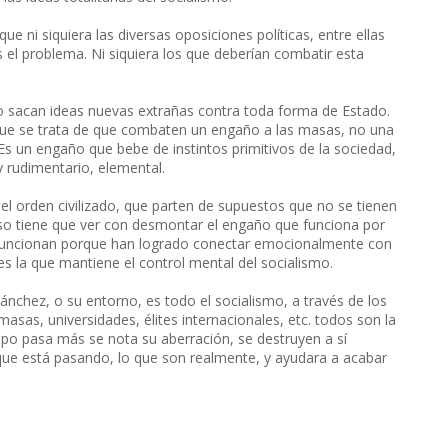
ue ni siquiera las diversas oposiciones políticas, entre ellas
es el problema. Ni siquiera los que deberían combatir esta
 sacan ideas nuevas extrañas contra toda forma de Estado.
que se trata de que combaten un engaño a las masas, no una
. Es un engaño que bebe de instintos primitivos de la sociedad,
rudimentario, elemental.
l orden civilizado, que parten de supuestos que no se tienen
 eso tiene que ver con desmontar el engaño que funciona por
funcionan porque han logrado conectar emocionalmente con
 es la que mantiene el control mental del socialismo.
nchez, o su entorno, es todo el socialismo, a través de los
asas, universidades, élites internacionales, etc. todos son la
mpo pasa más se nota su aberración, se destruyen a sí
que está pasando, lo que son realmente, y ayudara a acabar