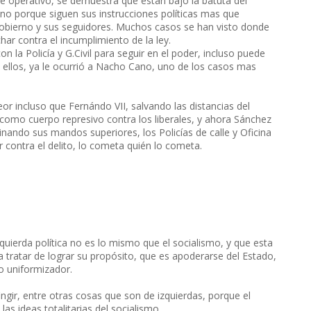
e operativo, se demuestra que están bajo la batuta del
no porque siguen sus instrucciones políticas mas que
Gobierno y sus seguidores. Muchos casos se han visto donde
ar contra el incumplimiento de la ley.
 la Policía y G.Civil para seguir en el poder, incluso puede
 ellos, ya le ocurrió a Nacho Cano, uno de los casos mas
or incluso que Fernándo VII, salvando las distancias del
 como cuerpo represivo contra los liberales, y ahora Sánchez
nando sus mandos superiores, los Policías de calle y Oficina
 contra el delito, lo cometa quién lo cometa.
quierda política no es lo mismo que el socialismo, y que esta
ra tratar de lograr su propósito, que es apoderarse del Estado,
o uniformizador.
ngir, entre otras cosas que son de izquierdas, porque el
las ideas totalitarias del socialismo.