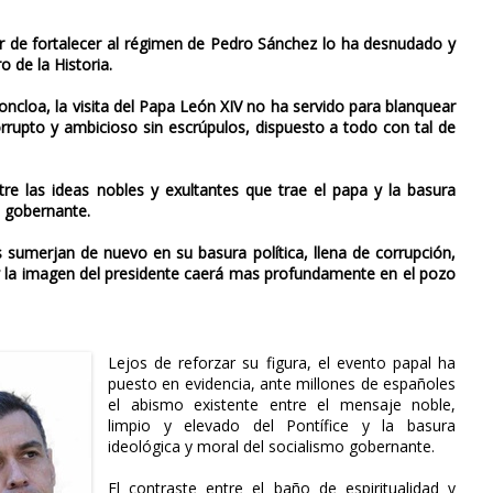
ar de fortalecer al régimen de Pedro Sánchez lo ha desnudado y
o de la Historia.
ncloa, la visita del Papa León XIV no ha servido para blanquear
orrupto y ambicioso sin escrúpulos, dispuesto a todo con tal de
tre las ideas nobles y exultantes que trae el papa y la basura
o gobernante.
sumerjan de nuevo en su basura política, llena de corrupción,
r y la imagen del presidente caerá mas profundamente en el pozo
Lejos de reforzar su figura, el evento papal ha
puesto en evidencia, ante millones de españoles
el abismo existente entre el mensaje noble,
limpio y elevado del Pontífice y la basura
ideológica y moral del socialismo gobernante.
El contraste entre el baño de espiritualidad y