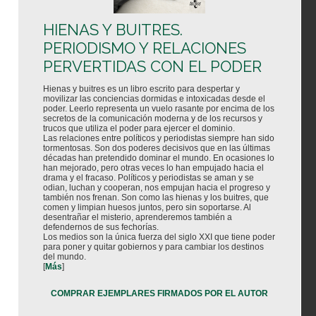
HIENAS Y BUITRES.
PERIODISMO Y RELACIONES
PERVERTIDAS CON EL PODER
Hienas y buitres es un libro escrito para despertar y
movilizar las conciencias dormidas e intoxicadas desde el
poder. Leerlo representa un vuelo rasante por encima de los
secretos de la comunicación moderna y de los recursos y
trucos que utiliza el poder para ejercer el dominio.
Las relaciones entre políticos y periodistas siempre han sido
tormentosas. Son dos poderes decisivos que en las últimas
décadas han pretendido dominar el mundo. En ocasiones lo
han mejorado, pero otras veces lo han empujado hacia el
drama y el fracaso. Políticos y periodistas se aman y se
odian, luchan y cooperan, nos empujan hacia el progreso y
también nos frenan. Son como las hienas y los buitres, que
comen y limpian huesos juntos, pero sin soportarse. Al
desentrañar el misterio, aprenderemos también a
defendernos de sus fechorías.
Los medios son la única fuerza del siglo XXI que tiene poder
para poner y quitar gobiernos y para cambiar los destinos
del mundo.
[
Más
]
COMPRAR EJEMPLARES FIRMADOS POR EL AUTOR