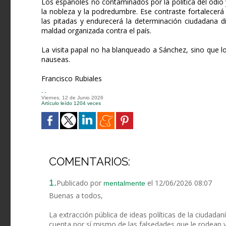
Los españoles no contaminados por la política del odio y
la nobleza y la podredumbre. Ese contraste fortalecerá 
las pitadas y endurecerá la determinación ciudadana 
maldad organizada contra el país.
La visita papal no ha blanqueado a Sánchez, sino que l
nauseas.
Francisco Rubiales
- -
Viernes, 12 de Junio 2026
Artículo leído 1204 veces
COMENTARIOS:
1.
Publicado por
el 12/06/2026 08:07
mentalmente
Buenas a todos,
La extracción pública de ideas políticas de la ciuda
cuenta por sí mismo de las falsedades que le rodean y