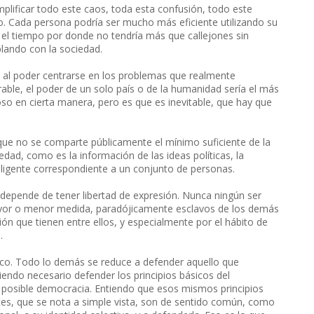
lificar todo este caos, toda esta confusión, todo este
io. Cada persona podría ser mucho más eficiente utilizando su
 el tiempo por donde no tendría más que callejones sin
lando con la sociedad.
a al poder centrarse en los problemas que realmente
rable, el poder de un solo país o de la humanidad sería el más
oso en cierta manera, pero es que es inevitable, que hay que
rque no se comparte públicamente el mínimo suficiente de la
dad, como es la información de las ideas políticas, la
nteligente correspondiente a un conjunto de personas.
 depende de tener libertad de expresión. Nunca ningún ser
yor o menor medida, paradójicamente esclavos de los demás
ón que tienen entre ellos, y especialmente por el hábito de
.
tico. Todo lo demás se reduce a defender aquello que
iendo necesario defender los principios básicos del
ra posible democracia. Entiendo que esos mismos principios
tes, que se nota a simple vista, son de sentido común, como