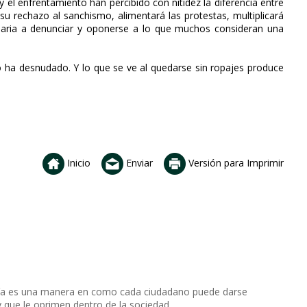
 el enfrentamiento han percibido con nitidez la diferencia entre
su rechazo al sanchismo, alimentará las protestas, multiplicará
diaria a denunciar y oponerse a lo que muchos consideran una
o ha desnudado. Y lo que se ve al quedarse sin ropajes produce
Inicio
Enviar
Versión para Imprimir
danía es una manera en como cada ciudadano puede darse
 que le oprimen dentro de la sociedad.