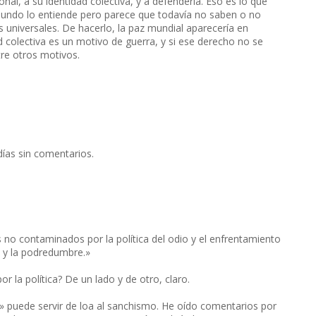
nal, a su identidad colectiva, y a defenderla. Eso es lo que
mundo lo entiende pero parece que todavía no saben o no
s universales. De hacerlo, la paz mundial aparecería en
d colectiva es un motivo de guerra, y si ese derecho no se
tre otros motivos.
ías sin comentarios.
s no contaminados por la política del odio y el enfrentamiento
za y la podredumbre.»
 la política? De un lado y de otro, claro.
 puede servir de loa al sanchismo. He oído comentarios por