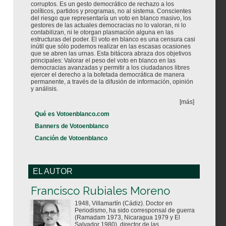
corruptos. Es un gesto democrático de rechazo a los
políticos, partidos y programas, no al sistema. Conscientes
del riesgo que representaría un voto en blanco masivo, los
gestores de las actuales democracias no lo valoran, ni lo
contabilizan, ni le otorgan plasmación alguna en las
estructuras del poder. El voto en blanco es una censura casi
inútil que sólo podemos realizar en las escasas ocasiones
que se abren las urnas. Esta bitácora abraza dos objetivos
principales: Valorar el peso del voto en blanco en las
democracias avanzadas y permitir a los ciudadanos libres
ejercer el derecho a la bofetada democrática de manera
permanente, a través de la difusión de información, opinión
y análisis.
[más]
Qué es Votoenblanco.com
Banners de Votoenblanco
Canción de Votoenblanco
EL AUTOR
Votoenblanco.com
Francisco Rubiales Moreno
1948, Villamartín (Cádiz). Doctor en
Periodismo, ha sido corresponsal de guerra
(Ramadam 1973, Nicaragua 1979 y El
Salvador 1980), director de las