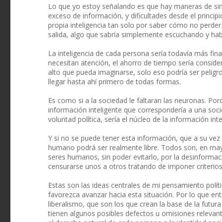
Lo que yo estoy señalando es que hay maneras de simp
exceso de información, y dificultades desde el princip
propia inteligencia tan solo por saber cómo no perder
salida, algo que sabría simplemente escuchando y hab
La inteligencia de cada persona sería todavía más fin
necesitan atención, el ahorro de tiempo sería conside
alto que pueda imaginarse, solo eso podría ser peligr
llegar hasta ahí primero de todas formas.
Es como si a la sociedad le faltaran las neuronas. Po
información inteligente que correspondería a una socie
voluntad política, sería el núcleo de la información i
Y si no se puede tener esta información, que a su vez
humano podrá ser realmente libre. Todos son, en ma
seres humanos, sin poder evitarlo, por la desinformaci
censurarse unos a otros tratando de imponer criterios
Estas son las ideas centrales de mi pensamiento polí
favorezca avanzar hacia esta situación. Por lo que ent
liberalismo, que son los que crean la base de la futu
tienen algunos posibles defectos u omisiones relevan