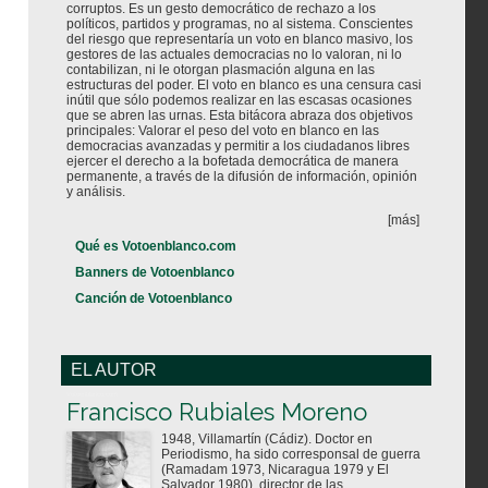
corruptos. Es un gesto democrático de rechazo a los
políticos, partidos y programas, no al sistema. Conscientes
del riesgo que representaría un voto en blanco masivo, los
gestores de las actuales democracias no lo valoran, ni lo
contabilizan, ni le otorgan plasmación alguna en las
estructuras del poder. El voto en blanco es una censura casi
inútil que sólo podemos realizar en las escasas ocasiones
que se abren las urnas. Esta bitácora abraza dos objetivos
principales: Valorar el peso del voto en blanco en las
democracias avanzadas y permitir a los ciudadanos libres
ejercer el derecho a la bofetada democrática de manera
permanente, a través de la difusión de información, opinión
y análisis.
[más]
Qué es Votoenblanco.com
Banners de Votoenblanco
Canción de Votoenblanco
EL AUTOR
Votoenblanco.com
Francisco Rubiales Moreno
1948, Villamartín (Cádiz). Doctor en
Periodismo, ha sido corresponsal de guerra
(Ramadam 1973, Nicaragua 1979 y El
Salvador 1980), director de las