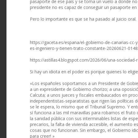
pasaporte de ese país y se toma un vuelo a donde no 
presidente no es capaz de conseguir un pasaporte en 
Pero lo importante es que se ha pasado al juicio oral
https://gaceta.es/espana/el-gobierno-de-canarias-cc
es-ingeniero-y-tienen-trato-constante-20260621-0148
https://astillas4.blogspot.com/2026/06/una-sociedad-r
Si hay un idiota en el poder es porque quienes lo eligi
«Los españoles soportamos a un Presidente de Gobier
a un expresidente de Gobierno chorizo; a una oposic
Calcuta; a unos jueces y fiscales embaucados en proc
independentistas-separatistas que rigen las políticas d
se le espera, lo mismo que el Tribunal Supremo. Y ent
sí funciona a las mil maravillas para robarnos el frut
la sanidad pública con sus interminables listas de esp
precarios, la falta de vivienda accesible, el aumento e
cosas que no funcionan. Sin embargo, el Gobierno idio
para creer! »