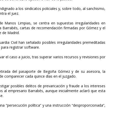
ndignado a los sindicatos policiales y, sobre todo, al sanchismo,
tra el juez.
 de Manos Limpias, se centra en supuestas irregularidades en
 a Barrabés, cartas de recomendación firmadas por Gómez y el
e de Madrid.
ardia Civil han señalado posibles irregularidades premeditadas
para registrar software.
var el caso a juicio, tras superar varios recursos y revisiones por
etirada del pasaporte de Begoña Gómez y de su asesora, la
ón de comparecer cada quince días en el juzgado.
tigar posibles delitos de prevaricación y fraude a los intereses
os al empresario Barrabés, aunque inicialmente aclaró que esta
e.
na “persecución política” y una instrucción “desproporcionada”,