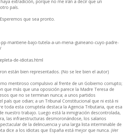
haya extradición, porque no me irán a decir que un
otro país.
. Esperemos que sea pronto.
-y-pp-mantiene-bajo-tutela-a-un-mena-guineano-cuyo-padre-
/
epleta-de-idiotas.html
eron están bien representados. (No se lee bien el autor)
no mentiroso compulsivo al frente de un Gobierno corrupto;
ión que más que una oposición parece la Madre Teresa de
esos que no se terminan nunca; a unos partidos
el país que odian; a un Tribunal Constitucional que ni está ni
re toda esta corruptela destaca la Agencia Tributaria, que esa
o de nuestro trabajo. Luego está la inmigración descontrolada,
era, las infraestructuras desmoronándose, los salarios
spectacular de la delincuencia y una larga lista interminable de
ta dice a los idiotas que España está mejor que nunca. ¡Ver