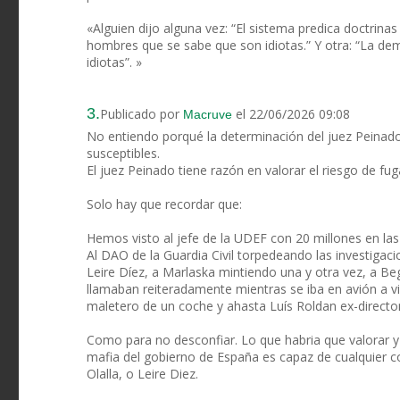
«Alguien dijo alguna vez: “El sistema predica doctrin
hombres que se sabe que son idiotas.” Y otra: “La d
idiotas”. »
3.
Publicado por
el 22/06/2026 09:08
Macruve
No entiendo porqué la determinación del juez Peinado
susceptibles.
El juez Peinado tiene razón en valorar el riesgo de fug
Solo hay que recordar que:
Hemos visto al jefe de la UDEF con 20 millones en las
Al DAO de la Guardia Civil torpedeando las investigacio
Leire Díez, a Marlaska mintiendo una y otra vez, a 
llamaban reiteradamente mientras se iba en avión a vi
maletero de un coche y ahasta Luís Roldan ex-director
Como para no desconfiar. Lo que habria que valorar y 
mafia del gobierno de España es capaz de cualquier c
Olalla, o Leire Diez.