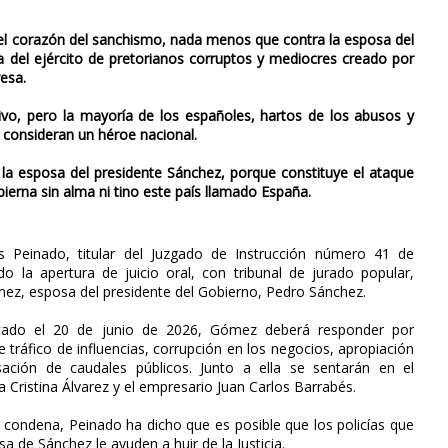
n el corazón del sanchismo, nada menos que contra la esposa del
ia del ejército de pretorianos corruptos y mediocres creado por
esa.
ivo, pero la mayoría de los españoles, hartos de los abusos y
o consideran un héroe nacional.
a esposa del presidente Sánchez, porque constituye el ataque
ierna sin alma ni tino este país llamado España.
os Peinado, titular del Juzgado de Instrucción número 41 de
o la apertura de juicio oral, con tribunal de jurado popular,
z, esposa del presidente del Gobierno, Pedro Sánchez.
ctado el 20 de junio de 2026, Gómez deberá responder por
e tráfico de influencias, corrupción en los negocios, apropiación
sación de caudales públicos. Junto a ella se sentarán en el
a Cristina Álvarez y el empresario Juan Carlos Barrabés.
 condena, Peinado ha dicho que es posible que los policías que
a de Sánchez le ayuden a huir de la Justicia.