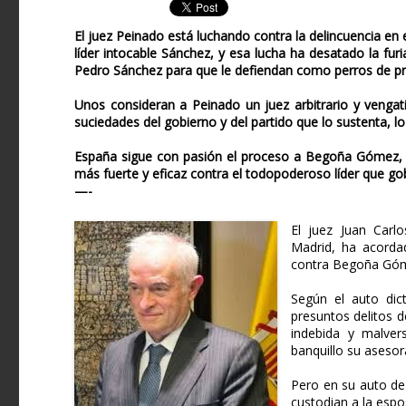
El juez Peinado está luchando contra la delincuencia e
líder intocable Sánchez, y esa lucha ha desatado la fur
Pedro Sánchez para que le defiendan como perros de pr
Unos consideran a Peinado un juez arbitrario y vengat
suciedades del gobierno y del partido que lo sustenta, l
España sigue con pasión el proceso a Begoña Gómez, l
más fuerte y eficaz contra el todopoderoso líder que gob
—-
El juez Juan Carl
Madrid, ha acordad
contra Begoña Góme
Según el auto di
presuntos delitos d
indebida y malver
banquillo su asesor
Pero en su auto de
custodian a la espos