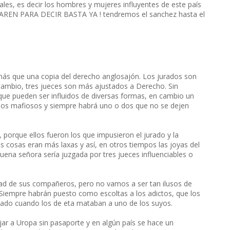
uales, es decir los hombres y mujeres influyentes de este país
 PAREN PARA DECIR BASTA YA ! tendremos el sanchez hasta el
más que una copia del derecho anglosajón. Los jurados son
 cambio, tres jueces son más ajustados a Derecho. Sin
 que pueden ser influidos de diversas formas, en cambio un
edios mafiosos y siempre habrá uno o dos que no se dejen
, porque ellos fueron los que impusieron el jurado y la
as cosas eran más laxas y así, en otros tiempos las joyas del
ena señora sería juzgada por tres jueces influenciables o
dad de sus compañeros, pero no vamos a ser tan ilusos de
Siempre habrán puesto como escoltas a los adictos, que los
lado cuando los de eta mataban a uno de los suyos.
jar a Uropa sin pasaporte y en algún país se hace un