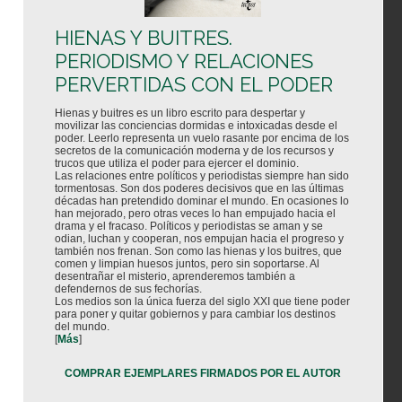
HIENAS Y BUITRES.
PERIODISMO Y RELACIONES
PERVERTIDAS CON EL PODER
Hienas y buitres es un libro escrito para despertar y
movilizar las conciencias dormidas e intoxicadas desde el
poder. Leerlo representa un vuelo rasante por encima de los
secretos de la comunicación moderna y de los recursos y
trucos que utiliza el poder para ejercer el dominio.
Las relaciones entre políticos y periodistas siempre han sido
tormentosas. Son dos poderes decisivos que en las últimas
décadas han pretendido dominar el mundo. En ocasiones lo
han mejorado, pero otras veces lo han empujado hacia el
drama y el fracaso. Políticos y periodistas se aman y se
odian, luchan y cooperan, nos empujan hacia el progreso y
también nos frenan. Son como las hienas y los buitres, que
comen y limpian huesos juntos, pero sin soportarse. Al
desentrañar el misterio, aprenderemos también a
defendernos de sus fechorías.
Los medios son la única fuerza del siglo XXI que tiene poder
para poner y quitar gobiernos y para cambiar los destinos
del mundo.
[
Más
]
COMPRAR EJEMPLARES FIRMADOS POR EL AUTOR