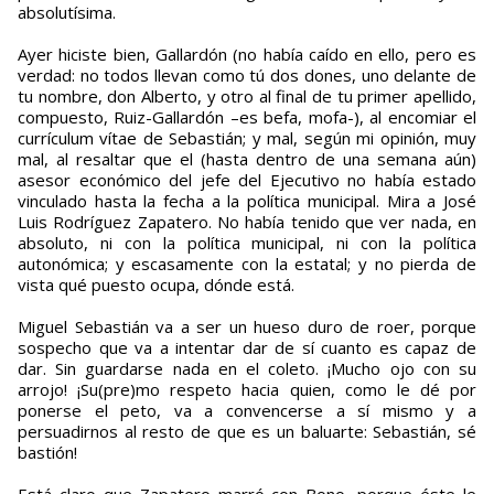
absolutísima.
Ayer hiciste bien, Gallardón (no había caído en ello, pero es
verdad: no todos llevan como tú dos dones, uno delante de
tu nombre, don Alberto, y otro al final de tu primer apellido,
compuesto, Ruiz-Gallardón –es befa, mofa-), al encomiar el
currículum vítae de Sebastián; y mal, según mi opinión, muy
mal, al resaltar que el (hasta dentro de una semana aún)
asesor económico del jefe del Ejecutivo no había estado
vinculado hasta la fecha a la política municipal. Mira a José
Luis Rodríguez Zapatero. No había tenido que ver nada, en
absoluto, ni con la política municipal, ni con la política
autonómica; y escasamente con la estatal; y no pierda de
vista qué puesto ocupa, dónde está.
Miguel Sebastián va a ser un hueso duro de roer, porque
sospecho que va a intentar dar de sí cuanto es capaz de
dar. Sin guardarse nada en el coleto. ¡Mucho ojo con su
arrojo! ¡Su(pre)mo respeto hacia quien, como le dé por
ponerse el peto, va a convencerse a sí mismo y a
persuadirnos al resto de que es un baluarte: Sebastián, sé
bastión!