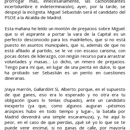
prorrogar más, innecesariamente, las cachondeantes
incertidumbre e indeterminación), ayer, por la tarde, se
despejó la incógnita. Miguel Sebastián será el candidato del
PSOE a la Alcaldía de Madrid.
Esta mañana he leído un montón de prejuicios sobre Miguel:
que si el aspirante a portar la vara de la Capital es un
perfecto desconocido para los madrileños, que si no está
puesto en asuntos municipales, que si, además de que no
está afiliado al partido, se le ve con escaso carisma, con
pocas dotes de liderazgo, con ningún recurso para arrastrar
voluntades y masas… Lo dicho, un rimero de prejuicios.
Tengo para mí que, en lugar de una perita en dulce, lo que
ha probado ser Sebastián es un perito en cuestiones
dinerarias.
¡Vaya marrón, Gallardón! Sí, Alberto; porque, en el supuesto
de que ganes, eso era lo esperado y no otra era tu
obligación (pues lo tenías chupado), ante un candidato
inexperto (ya que, como algunos auguran –pésimos
arúspices hubo en todo tiempo y lugar-, la batalla por
Madrid devendrá una simple escaramuza), y, he aquí lo
peor, en el caso de que pierdas, ¡qué sé yo lo que se te
puede venir encima!, si no ganas de calle, por mayoría