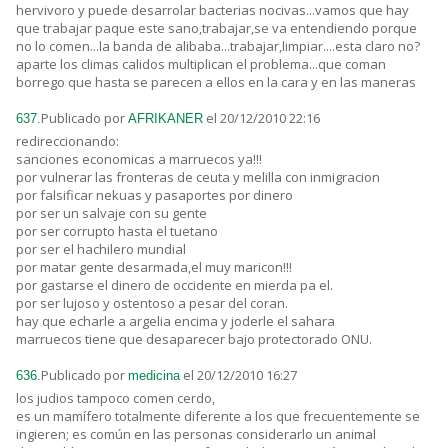
hervivoro y puede desarrolar bacterias nocivas...vamos que hay
que trabajar paque este sano,trabajar,se va entendiendo porque
no lo comen...la banda de alibaba...trabajar,limpiar....esta claro no?
aparte los climas calidos multiplican el problema...que coman
borrego que hasta se parecen a ellos en la cara y en las maneras
Publicado por
el 20/12/2010 22:16
637.
AFRIKANER
redireccionando:
sanciones economicas a marruecos ya!!!
por vulnerar las fronteras de ceuta y melilla con inmigracion
por falsificar nekuas y pasaportes por dinero
por ser un salvaje con su gente
por ser corrupto hasta el tuetano
por ser el hachilero mundial
por matar gente desarmada,el muy maricon!!!
por gastarse el dinero de occidente en mierda pa el.
por ser lujoso y ostentoso a pesar del coran.
hay que echarle a argelia encima y joderle el sahara
marruecos tiene que desaparecer bajo protectorado ONU.
Publicado por
el 20/12/2010 16:27
636.
medicina
los judios tampoco comen cerdo,
es un mamífero totalmente diferente a los que frecuentemente se
ingieren; es común en las personas considerarlo un animal