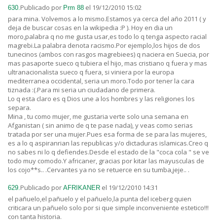
Publicado por
el 19/12/2010 15:02
630.
Prm 88
para mina. Volvemos a lo mismo.Estamos ya cerca del año 2011 ( y
deja de buscar cosas en la wikipedia :P ). Hoy en dia un
moro,palabra q no me gusta usar,es todo lo q tenga aspecto racial
magrebi.La palabra denota racismo.Por ejemplo,los hijos de dos
tunecinos (ambos con rasgos magrebiees) q naciera en Suecia, por
mas pasaporte sueco q tubiera el hijo, mas cristiano q fuera y mas
ultranacionalista sueco q fuera, si viniera por la europa
mediterranea occidental, seria un moro.Todo por tener la cara
tiznada :(.Para mi seria un ciudadano de primera.
Lo q esta claro es q Dios une a los hombres y las religiones los
separa.
Mina , tu como mujer, me gustaria verte solo una semana en
Afganistan ( sin animo de q te pase nada), y veas como serias
tratada por ser una mujer.Pues esa forma de se para las mujeres,
es a lo q aspiranrian las republicas y/o dictaduras islamicas.Creo q
no sabes ni lo q defiendes.Desde el estado de la "coca cola " se ve
todo muy comodo.Y africaner, gracias por kitar las mayusculas de
los cojo**s.. .Cervantes ya no se retuerce en su tumba,jeje.. .
Publicado por
el 19/12/2010 14:31
629.
AFRIKANER
el pañuelo,el pañuelo y el pañuelo,la punta del iceberg quien
criticara un pañuelo solo por si que simple inconveniente estetico!!!
con tanta historia.