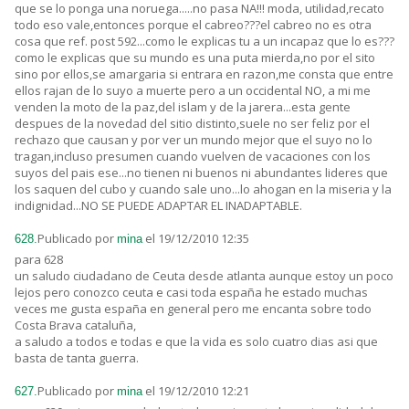
que se lo ponga una noruega.....no pasa NA!!! moda, utilidad,recato
todo eso vale,entonces porque el cabreo???el cabreo no es otra
cosa que ref. post 592...como le explicas tu a un incapaz que lo es???
como le explicas que su mundo es una puta mierda,no por el sito
sino por ellos,se amargaria si entrara en razon,me consta que entre
ellos rajan de lo suyo a muerte pero a un occidental NO, a mi me
venden la moto de la paz,del islam y de la jarera...esta gente
despues de la novedad del sitio distinto,suele no ser feliz por el
rechazo que causan y por ver un mundo mejor que el suyo no lo
tragan,incluso presumen cuando vuelven de vacaciones con los
suyos del pais ese...no tienen ni buenos ni abundantes lideres que
los saquen del cubo y cuando sale uno...lo ahogan en la miseria y la
indignidad...NO SE PUEDE ADAPTAR EL INADAPTABLE.
Publicado por
el 19/12/2010 12:35
628.
mina
para 628
un saludo ciudadano de Ceuta desde atlanta aunque estoy un poco
lejos pero conozco ceuta e casi toda españa he estado muchas
veces me gusta españa en general pero me encanta sobre todo
Costa Brava cataluña,
a saludo a todos e todas e que la vida es solo cuatro dias asi que
basta de tanta guerra.
Publicado por
el 19/12/2010 12:21
627.
mina