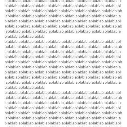
lablablablablablablablablablablablablablablablablablablablablabla
blablablablablablablablablablablablablablablablablablablablablabl
ablablablablablablablablablablablablablablablablablablablablablab
lablablablablablablablablablablablablablablablablablablablablabla
blablablablablablablablablablablablablablablablablablablablablabl
ablablablablablablablablablablablablablablablablablablablablablab
lablablablablablablablablablablablablablablablablablablablablabla
blablablablablablablabl
blablablablablablablablablablablablablablablablablablablablablabl
ablablablablablablablablablablablablablablablablablablablablablab
lablablablablablablablablablablablablablablablablablablablablabla
blablablablablablablablablablablablablablablablablablablablablabl
ablablablablablablablablablablablablablablablablablablablablablab
lablablablablablablablablablablablablablablablablablablablablabla
blablablablablablablablablablablablablablablablablablablablablabl
ablablablablablablablablablablablablablablablablablablablablablab
lablablablablablablablablablablablablablablablablablablablablabla
blablablablablablablabl
blablablablablablablablablablablablablablablablablablablablablabl
ablablablablablablablablablablablablablablablablablablablablablab
lablablablablablablablablablablablablablablablablablablablablabla
blablablablablablablablablablablablablablablablablablablablablabl
ablablablablablablablablablablablablablablablablablablablablablab
lablablablablablablablablablablablablablablablablablablablablabla
blablablablablablablablablablablablablablablablablablablablablabl