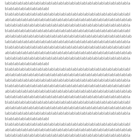
lablablablablablablablablablablablablablablablablablablablablabla
blablablablablablablabl
blablablablablablablablablablablablablablablablablablablablablabl
ablablablablablablablablablablablablablablablablablablablablablab
lablablablablablablablablablablablablablablablablablablablablabla
blablablablablablablablablablablablablablablablablablablablablabl
ablablablablablablablablablablablablablablablablablablablablablab
lablablablablablablablablablablablablablablablablablablablablabla
blablablablablablablablablablablablablablablablablablablablablabl
ablablablablablablablablablablablablablablablablablablablablablab
lablablablablablablablablablablablablablablablablablablablablabla
blablablablablablablabl
blablablablablablablablablablablablablablablablablablablablablabl
ablablablablablablablablablablablablablablablablablablablablablab
lablablablablablablablablablablablablablablablablablablablablabla
blablablablablablablablablablablablablablablablablablablablablabl
ablablablablablablablablablablablablablablablablablablablablablab
lablablablablablablablablablablablablablablablablablablablablabla
blablablablablablablablablablablablablablablablablablablablablabl
ablablablablablablablablablablablablablablablablablablablablablab
lablablablablablablablablablablablablablablablablablablablablabla
blablablablablablablabl
blablablablablablablablablablablablablablablablablablablablablabl
ablablablablablablablablablablablablablablablablablablablablablab
lablablablablablablablablablablablablablablablablablablablablabla