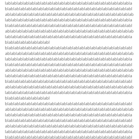
lablablablablablablablablablablablablablablablablablablablablabla
blablablablablablablablablablablablablablablablablablablablablabl
ablablablablablablablablablablablablablablablablablablablablablab
lablablablablablablablablablablablablablablablablablablablablabla
blablablablablablablablablablablablablablablablablablablablablabl
ablablablablablablablablablablablablablablablablablablablablablab
lablablablablablablablablablablablablablablablablablablablablabla
blablablablablablablabl
blablablablablablablablablablablablablablablablablablablablablabl
ablablablablablablablablablablablablablablablablablablablablablab
lablablablablablablablablablablablablablablablablablablablablabla
blablablablablablablablablablablablablablablablablablablablablabl
ablablablablablablablablablablablablablablablablablablablablablab
lablablablablablablablablablablablablablablablablablablablablabla
blablablablablablablablablablablablablablablablablablablablablabl
ablablablablablablablablablablablablablablablablablablablablablab
lablablablablablablablablablablablablablablablablablablablablabla
blablablablablablablabl
blablablablablablablablablablablablablablablablablablablablablabl
ablablablablablablablablablablablablablablablablablablablablablab
lablablablablablablablablablablablablablablablablablablablablabla
blablablablablablablablablablablablablablablablablablablablablabl
ablablablablablablablablablablablablablablablablablablablablablab
lablablablablablablablablablablablablablablablablablablablablabla
blablablablablablablablablablablablablablablablablablablablablabl