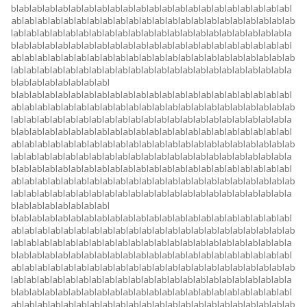
blablablablablablablablablablablablablablablablablablablablablabl
ablablablablablablablablablablablablablablablablablablablablablab
lablablablablablablablablablablablablablablablablablablablablabla
blablablablablablablablablablablablablablablablablablablablablabl
ablablablablablablablablablablablablablablablablablablablablablab
lablablablablablablablablablablablablablablablablablablablablabla
blablablablablablablabl
blablablablablablablablablablablablablablablablablablablablablabl
ablablablablablablablablablablablablablablablablablablablablablab
lablablablablablablablablablablablablablablablablablablablablabla
blablablablablablablablablablablablablablablablablablablablablabl
ablablablablablablablablablablablablablablablablablablablablablab
lablablablablablablablablablablablablablablablablablablablablabla
blablablablablablablablablablablablablablablablablablablablablabl
ablablablablablablablablablablablablablablablablablablablablablab
lablablablablablablablablablablablablablablablablablablablablabla
blablablablablablablabl
blablablablablablablablablablablablablablablablablablablablablabl
ablablablablablablablablablablablablablablablablablablablablablab
lablablablablablablablablablablablablablablablablablablablablabla
blablablablablablablablablablablablablablablablablablablablablabl
ablablablablablablablablablablablablablablablablablablablablablab
lablablablablablablablablablablablablablablablablablablablablabla
blablablablablablablablablablablablablablablablablablablablablabl
ablablablablablablablablablablablablablablablablablablablablablab