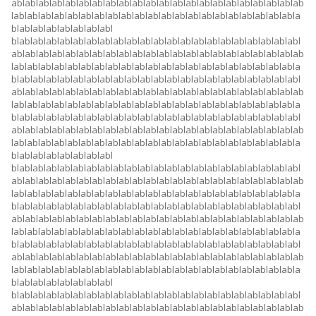
ablablablablablablablablablablablablablablablablablablablablablab
lablablablablablablablablablablablablablablablablablablablablabla
blablablablablablablabl
blablablablablablablablablablablablablablablablablablablablablabl
ablablablablablablablablablablablablablablablablablablablablablab
lablablablablablablablablablablablablablablablablablablablablabla
blablablablablablablablablablablablablablablablablablablablablabl
ablablablablablablablablablablablablablablablablablablablablablab
lablablablablablablablablablablablablablablablablablablablablabla
blablablablablablablablablablablablablablablablablablablablablabl
ablablablablablablablablablablablablablablablablablablablablablab
lablablablablablablablablablablablablablablablablablablablablabla
blablablablablablablabl
blablablablablablablablablablablablablablablablablablablablablabl
ablablablablablablablablablablablablablablablablablablablablablab
lablablablablablablablablablablablablablablablablablablablablabla
blablablablablablablablablablablablablablablablablablablablablabl
ablablablablablablablablablablablablablablablablablablablablablab
lablablablablablablablablablablablablablablablablablablablablabla
blablablablablablablablablablablablablablablablablablablablablabl
ablablablablablablablablablablablablablablablablablablablablablab
lablablablablablablablablablablablablablablablablablablablablabla
blablablablablablablabl
blablablablablablablablablablablablablablablablablablablablablabl
ablablablablablablablablablablablablablablablablablablablablablab