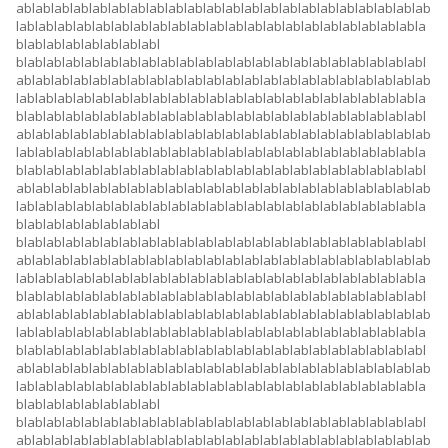
ablablablablablablablablablablablablablablablablablablablablablab
lablablablablablablablablablablablablablablablablablablablablabla
blablablablablablablabl
blablablablablablablablablablablablablablablablablablablablablabl
ablablablablablablablablablablablablablablablablablablablablablab
lablablablablablablablablablablablablablablablablablablablablabla
blablablablablablablablablablablablablablablablablablablablablabl
ablablablablablablablablablablablablablablablablablablablablablab
lablablablablablablablablablablablablablablablablablablablablabla
blablablablablablablablablablablablablablablablablablablablablabl
ablablablablablablablablablablablablablablablablablablablablablab
lablablablablablablablablablablablablablablablablablablablablabla
blablablablablablablabl
blablablablablablablablablablablablablablablablablablablablablabl
ablablablablablablablablablablablablablablablablablablablablablab
lablablablablablablablablablablablablablablablablablablablablabla
blablablablablablablablablablablablablablablablablablablablablabl
ablablablablablablablablablablablablablablablablablablablablablab
lablablablablablablablablablablablablablablablablablablablablabla
blablablablablablablablablablablablablablablablablablablablablabl
ablablablablablablablablablablablablablablablablablablablablablab
lablablablablablablablablablablablablablablablablablablablablabla
blablablablablablablabl
blablablablablablablablablablablablablablablablablablablablablabl
ablablablablablablablablablablablablablablablablablablablablablab