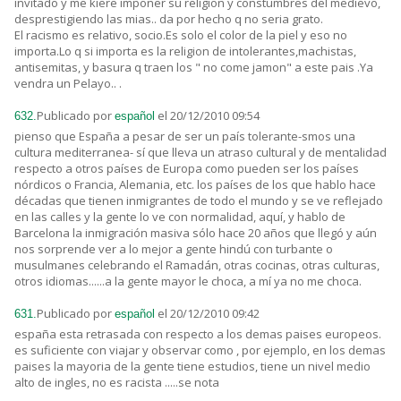
invitado y me kiere imponer su religion y constumbres del medievo,
desprestigiendo las mias.. da por hecho q no seria grato.
El racismo es relativo, socio.Es solo el color de la piel y eso no
importa.Lo q si importa es la religion de intolerantes,machistas,
antisemitas, y basura q traen los " no come jamon" a este pais .Ya
vendra un Pelayo.. .
Publicado por
el 20/12/2010 09:54
632.
español
pienso que España a pesar de ser un país tolerante-smos una
cultura mediterranea- sí que lleva un atraso cultural y de mentalidad
respecto a otros países de Europa como pueden ser los países
nórdicos o Francia, Alemania, etc. los países de los que hablo hace
décadas que tienen inmigrantes de todo el mundo y se ve reflejado
en las calles y la gente lo ve con normalidad, aquí, y hablo de
Barcelona la inmigración masiva sólo hace 20 años que llegó y aún
nos sorprende ver a lo mejor a gente hindú con turbante o
musulmanes celebrando el Ramadán, otras cocinas, otras culturas,
otros idiomas......a la gente mayor le choca, a mí ya no me choca.
Publicado por
el 20/12/2010 09:42
631.
español
españa esta retrasada con respecto a los demas paises europeos.
es suficiente con viajar y observar como , por ejemplo, en los demas
paises la mayoria de la gente tiene estudios, tiene un nivel medio
alto de ingles, no es racista .....se nota