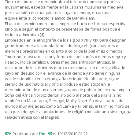
Tierra de moros se denominaba al territorio dominado por los
musulmanes, especialmente en la España musulmana medieval,
pero también en cualquier otro lugar o tiempo, en un uso
equivalente al concepto islámico de Dar al-Islam.
El uso del término moro no siempre se hacía de forma despectiva,
sino que según el contexto se presentaba de forma positiva e
incluso admirativa.[4]
Empleados en la etnografía de los siglos XVIII y XIX para designar
genéricamente a las poblaciones del Magreb (con mayores o
menores precisiones en cuanto a color de la piel -más o menos
"moreno" u oscuro-, color y forma del pelo -más o menos negro y
rizado-, índice cefálico u otras medidas antropométricas), la
utilización de los términos moro o raza mora con este significado
cayó en desuso con el avance de la ciencia y no tiene ninguna
validez científica en la etnografía reciente. No obstante, sigue
siendo de uso habitual y oficial (incluso estadístico) en la
denominación de muy diversos grupos de población en una amplia
zona del África Noroccidental, no sólo al norte del Sahara, sino
también en Mauritania, Senegal, Malí y Níger. En otras partes del
mundo muy alejadas, como Sri Lanka y Filipinas, el término moro se
usa para desgnar a poblaciones de religión musulmana sin ninguna
relación étnica con el Magreb.
Publicado por
el 19/12/2010 01:22
626.
Prm 88