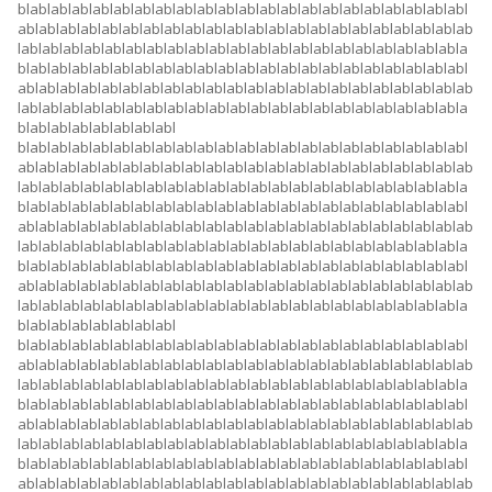
blablablablablablablablablablablablablablablablablablablablablabl
ablablablablablablablablablablablablablablablablablablablablablab
lablablablablablablablablablablablablablablablablablablablablabla
blablablablablablablablablablablablablablablablablablablablablabl
ablablablablablablablablablablablablablablablablablablablablablab
lablablablablablablablablablablablablablablablablablablablablabla
blablablablablablablabl
blablablablablablablablablablablablablablablablablablablablablabl
ablablablablablablablablablablablablablablablablablablablablablab
lablablablablablablablablablablablablablablablablablablablablabla
blablablablablablablablablablablablablablablablablablablablablabl
ablablablablablablablablablablablablablablablablablablablablablab
lablablablablablablablablablablablablablablablablablablablablabla
blablablablablablablablablablablablablablablablablablablablablabl
ablablablablablablablablablablablablablablablablablablablablablab
lablablablablablablablablablablablablablablablablablablablablabla
blablablablablablablabl
blablablablablablablablablablablablablablablablablablablablablabl
ablablablablablablablablablablablablablablablablablablablablablab
lablablablablablablablablablablablablablablablablablablablablabla
blablablablablablablablablablablablablablablablablablablablablabl
ablablablablablablablablablablablablablablablablablablablablablab
lablablablablablablablablablablablablablablablablablablablablabla
blablablablablablablablablablablablablablablablablablablablablabl
ablablablablablablablablablablablablablablablablablablablablablab