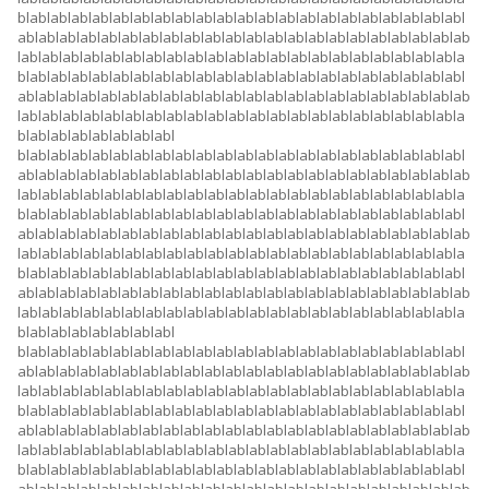
blablablablablablablablablablablablablablablablablablablablablabl
ablablablablablablablablablablablablablablablablablablablablablab
lablablablablablablablablablablablablablablablablablablablablabla
blablablablablablablablablablablablablablablablablablablablablabl
ablablablablablablablablablablablablablablablablablablablablablab
lablablablablablablablablablablablablablablablablablablablablabla
blablablablablablablabl
blablablablablablablablablablablablablablablablablablablablablabl
ablablablablablablablablablablablablablablablablablablablablablab
lablablablablablablablablablablablablablablablablablablablablabla
blablablablablablablablablablablablablablablablablablablablablabl
ablablablablablablablablablablablablablablablablablablablablablab
lablablablablablablablablablablablablablablablablablablablablabla
blablablablablablablablablablablablablablablablablablablablablabl
ablablablablablablablablablablablablablablablablablablablablablab
lablablablablablablablablablablablablablablablablablablablablabla
blablablablablablablabl
blablablablablablablablablablablablablablablablablablablablablabl
ablablablablablablablablablablablablablablablablablablablablablab
lablablablablablablablablablablablablablablablablablablablablabla
blablablablablablablablablablablablablablablablablablablablablabl
ablablablablablablablablablablablablablablablablablablablablablab
lablablablablablablablablablablablablablablablablablablablablabla
blablablablablablablablablablablablablablablablablablablablablabl