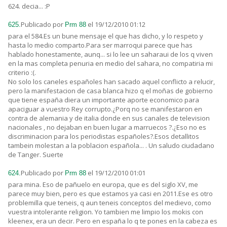
624. decia... :P
Publicado por
el 19/12/2010 01:12
625.
Prm 88
para el 584.Es un bune mensaje el que has dicho, y lo respeto y
hasta lo medio comparto.Para ser marroqui parece que has
hablado honestamente, aunq... si lo lee un saharaui de los q viven
en la mas completa penuria en medio del sahara, no compatiria mi
criterio :(.
No solo los caneles españoles han sacado aquel conflicto a relucir,
pero la manifestacion de casa blanca hizo q el moñas de gobierno
que tiene españa diera un importante aporte economico para
apaciguar a vuestro Rey corrupto.¿Porq no se manifestaron en
contra de alemania y de italia donde en sus canales de television
nacionales , no dejaban en buen lugar a marruecos ?.¿Eso no es
discriminacion para los periodistas españoles?.Esos detallitos
tambein molestan a la poblacion española... . Un saludo ciudadano
de Tanger. Suerte
Publicado por
el 19/12/2010 01:01
624.
Prm 88
para mina. Eso de pañuelo en europa, que es del siglo XV, me
parece muy bien, pero es que estamos ya casi en 2011.Ese es otro
problemilla que teneis, q aun teneis conceptos del medievo, como
vuestra intolerante religion. Yo tambien me limpio los mokis con
kleenex, era un decir. Pero en españa lo q te pones en la cabeza es