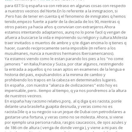
para 637.Si q españa va con retraso en algunas cosas con respecto
a nuestros vecinos del Norte.En lo referente a la inmigracion, si
.Pero has de tener en cuenta q el fenomeno de inmigrates q hemos
tenido,empezo fuerte a partir de la decada de los 90, mientras q
otros paises ya hacia años q convivian con extranjeros.Ahora
estamos intentando adaptarnos, aunq no lo pone facil q vengan de
afuera a buscarse la vida e imponiendo su religion y cultura.Molesta
traer invitados o muertos de ambre y q te digan encima lo q tienes q
hacer, cuando reciprocamente seria imposible (m refiero a los
musulmanes, nunca a nuestros hermanos Iberoamericanos).
Ya estamos viendo como le estan parando los pies a los "no come
jamones " en Italia,Francia y Suiza, por citar algunos, restringiendo
la entrada a aquellos q no sean aptos en examenes de la lengua e
historia del pais, expulsandolos a la minima de cambio y
prohibiendo los trapos en la cabeza en determinados lugares.
En españa , con nuestra "alianza de civilizaciones" esto hoy es
impensable, pero.. tiempo al tiempo, q ya nos pondremos a la altura
de nuestros vecinos.
En españa hay racismo relativo,porq.. al q diga q es racista, ponle
delante una brasileña guapita desnuda, y veras como no es
racista.Dile q a su negocio va un jeque de Dubai con petrodolares a
gastarse una fortuna, y veras como no se molesta. Ahora, si viene
por ejemplo una persona rubia, rasgos caucasicos, de ojos azules y
de 186 cm de altura ( venga de donde venga ), y viene a mi pais de