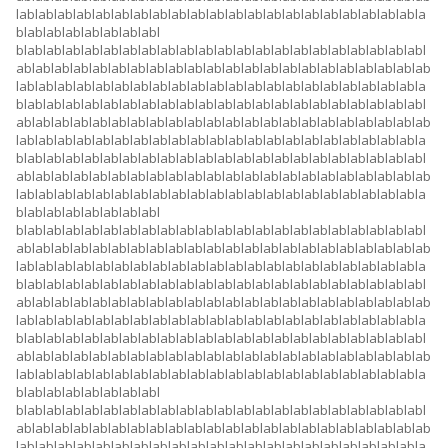
lablablablablablablablablablablablablablablablablablablablablabla
blablablablablablablabl
blablablablablablablablablablablablablablablablablablablablablabl
ablablablablablablablablablablablablablablablablablablablablablab
lablablablablablablablablablablablablablablablablablablablablabla
blablablablablablablablablablablablablablablablablablablablablabl
ablablablablablablablablablablablablablablablablablablablablablab
lablablablablablablablablablablablablablablablablablablablablabla
blablablablablablablablablablablablablablablablablablablablablabl
ablablablablablablablablablablablablablablablablablablablablablab
lablablablablablablablablablablablablablablablablablablablablabla
blablablablablablablabl
blablablablablablablablablablablablablablablablablablablablablabl
ablablablablablablablablablablablablablablablablablablablablablab
lablablablablablablablablablablablablablablablablablablablablabla
blablablablablablablablablablablablablablablablablablablablablabl
ablablablablablablablablablablablablablablablablablablablablablab
lablablablablablablablablablablablablablablablablablablablablabla
blablablablablablablablablablablablablablablablablablablablablabl
ablablablablablablablablablablablablablablablablablablablablablab
lablablablablablablablablablablablablablablablablablablablablabla
blablablablablablablabl
blablablablablablablablablablablablablablablablablablablablablabl
ablablablablablablablablablablablablablablablablablablablablablab
lablablablablablablablablablablablablablablablablablablablablabla