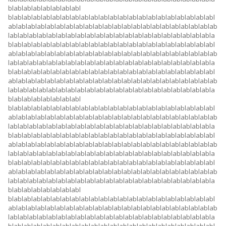
blablablablablablablabl
blablablablablablablablablablablablablablablablablablablablablabl
ablablablablablablablablablablablablablablablablablablablablablab
lablablablablablablablablablablablablablablablablablablablablabla
blablablablablablablablablablablablablablablablablablablablablabl
ablablablablablablablablablablablablablablablablablablablablablab
lablablablablablablablablablablablablablablablablablablablablabla
blablablablablablablablablablablablablablablablablablablablablabl
ablablablablablablablablablablablablablablablablablablablablablab
lablablablablablablablablablablablablablablablablablablablablabla
blablablablablablablabl
blablablablablablablablablablablablablablablablablablablablablabl
ablablablablablablablablablablablablablablablablablablablablablab
lablablablablablablablablablablablablablablablablablablablablabla
blablablablablablablablablablablablablablablablablablablablablabl
ablablablablablablablablablablablablablablablablablablablablablab
lablablablablablablablablablablablablablablablablablablablablabla
blablablablablablablablablablablablablablablablablablablablablabl
ablablablablablablablablablablablablablablablablablablablablablab
lablablablablablablablablablablablablablablablablablablablablabla
blablablablablablablabl
blablablablablablablablablablablablablablablablablablablablablabl
ablablablablablablablablablablablablablablablablablablablablablab
lablablablablablablablablablablablablablablablablablablablablabla