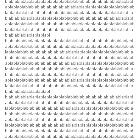
blablablablablablablablablablablablablablablablablablablablablabl
ablablablablablablablablablablablablablablablablablablablablablab
lablablablablablablablablablablablablablablablablablablablablabla
blablablablablablablablablablablablablablablablablablablablablabl
ablablablablablablablablablablablablablablablablablablablablablab
lablablablablablablablablablablablablablablablablablablablablabla
blablablablablablablabl
blablablablablablablablablablablablablablablablablablablablablabl
ablablablablablablablablablablablablablablablablablablablablablab
lablablablablablablablablablablablablablablablablablablablablabla
blablablablablablablablablablablablablablablablablablablablablabl
ablablablablablablablablablablablablablablablablablablablablablab
lablablablablablablablablablablablablablablablablablablablablabla
blablablablablablablablablablablablablablablablablablablablablabl
ablablablablablablablablablablablablablablablablablablablablablab
lablablablablablablablablablablablablablablablablablablablablabla
blablablablablablablabl
blablablablablablablablablablablablablablablablablablablablablabl
ablablablablablablablablablablablablablablablablablablablablablab
lablablablablablablablablablablablablablablablablablablablablabla
blablablablablablablablablablablablablablablablablablablablablabl
ablablablablablablablablablablablablablablablablablablablablablab
lablablablablablablablablablablablablablablablablablablablablabla
blablablablablablablablablablablablablablablablablablablablablabl
ablablablablablablablablablablablablablablablablablablablablablab