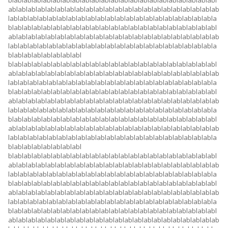
blablablablablablablablablablablablablablablablablablablablablabl
ablablablablablablablablablablablablablablablablablablablablablab
lablablablablablablablablablablablablablablablablablablablablabla
blablablablablablablablablablablablablablablablablablablablablabl
ablablablablablablablablablablablablablablablablablablablablablab
lablablablablablablablablablablablablablablablablablablablablabla
blablablablablablablabl
blablablablablablablablablablablablablablablablablablablablablabl
ablablablablablablablablablablablablablablablablablablablablablab
lablablablablablablablablablablablablablablablablablablablablabla
blablablablablablablablablablablablablablablablablablablablablabl
ablablablablablablablablablablablablablablablablablablablablablab
lablablablablablablablablablablablablablablablablablablablablabla
blablablablablablablablablablablablablablablablablablablablablabl
ablablablablablablablablablablablablablablablablablablablablablab
lablablablablablablablablablablablablablablablablablablablablabla
blablablablablablablabl
blablablablablablablablablablablablablablablablablablablablablabl
ablablablablablablablablablablablablablablablablablablablablablab
lablablablablablablablablablablablablablablablablablablablablabla
blablablablablablablablablablablablablablablablablablablablablabl
ablablablablablablablablablablablablablablablablablablablablablab
lablablablablablablablablablablablablablablablablablablablablabla
blablablablablablablablablablablablablablablablablablablablablabl
ablablablablablablablablablablablablablablablablablablablablablab