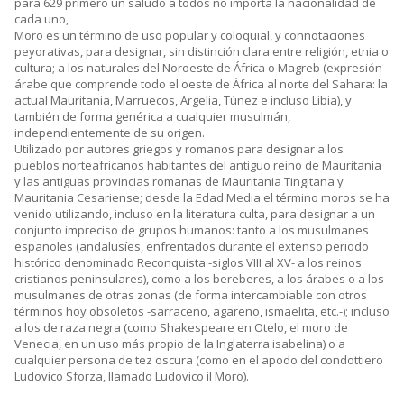
para 629 primero un saludo a todos no importa la nacionalidad de
cada uno,
Moro es un término de uso popular y coloquial, y connotaciones
peyorativas, para designar, sin distinción clara entre religión, etnia o
cultura; a los naturales del Noroeste de África o Magreb (expresión
árabe que comprende todo el oeste de África al norte del Sahara: la
actual Mauritania, Marruecos, Argelia, Túnez e incluso Libia), y
también de forma genérica a cualquier musulmán,
independientemente de su origen.
Utilizado por autores griegos y romanos para designar a los
pueblos norteafricanos habitantes del antiguo reino de Mauritania
y las antiguas provincias romanas de Mauritania Tingitana y
Mauritania Cesariense; desde la Edad Media el término moros se ha
venido utilizando, incluso en la literatura culta, para designar a un
conjunto impreciso de grupos humanos: tanto a los musulmanes
españoles (andalusíes, enfrentados durante el extenso periodo
histórico denominado Reconquista -siglos VIII al XV- a los reinos
cristianos peninsulares), como a los bereberes, a los árabes o a los
musulmanes de otras zonas (de forma intercambiable con otros
términos hoy obsoletos -sarraceno, agareno, ismaelita, etc.-); incluso
a los de raza negra (como Shakespeare en Otelo, el moro de
Venecia, en un uso más propio de la Inglaterra isabelina) o a
cualquier persona de tez oscura (como en el apodo del condottiero
Ludovico Sforza, llamado Ludovico il Moro).