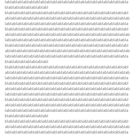
lablablablablablablablablablablablablablablablablablablablablabla
blablablablablablablabl
blablablablablablablablablablablablablablablablablablablablablabl
ablablablablablablablablablablablablablablablablablablablablablab
lablablablablablablablablablablablablablablablablablablablablabla
blablablablablablablablablablablablablablablablablablablablablabl
ablablablablablablablablablablablablablablablablablablablablablab
lablablablablablablablablablablablablablablablablablablablablabla
blablablablablablablablablablablablablablablablablablablablablabl
ablablablablablablablablablablablablablablablablablablablablablab
lablablablablablablablablablablablablablablablablablablablablabla
blablablablablablablabl
blablablablablablablablablablablablablablablablablablablablablabl
ablablablablablablablablablablablablablablablablablablablablablab
lablablablablablablablablablablablablablablablablablablablablabla
blablablablablablablablablablablablablablablablablablablablablabl
ablablablablablablablablablablablablablablablablablablablablablab
lablablablablablablablablablablablablablablablablablablablablabla
blablablablablablablablablablablablablablablablablablablablablabl
ablablablablablablablablablablablablablablablablablablablablablab
lablablablablablablablablablablablablablablablablablablablablabla
blablablablablablablabl
blablablablablablablablablablablablablablablablablablablablablabl
ablablablablablablablablablablablablablablablablablablablablablab
lablablablablablablablablablablablablablablablablablablablablabla