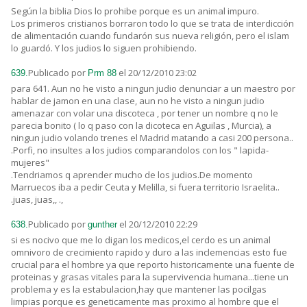
Según la biblia Dios lo prohibe porque es un animal impuro.
Los primeros cristianos borraron todo lo que se trata de interdicción
de alimentación cuando fundarón sus nueva religión, pero el islam
lo guardó. Y los judios lo siguen prohibiendo.
Publicado por
el 20/12/2010 23:02
639.
Prm 88
para 641. Aun no he visto a ningun judio denunciar a un maestro por
hablar de jamon en una clase, aun no he visto a ningun judio
amenazar con volar una discoteca , por tener un nombre q no le
parecia bonito ( lo q paso con la dicoteca en Aguilas , Murcia), a
ningun judio volando trenes el Madrid matando a casi 200 persona..
.Porfi, no insultes a los judios comparandolos con los " lapida-
mujeres"
.Tendriamos q aprender mucho de los judios.De momento
Marruecos iba a pedir Ceuta y Melilla, si fuera territorio Israelita..
.juas, juas,, .,
Publicado por
el 20/12/2010 22:29
638.
gunther
si es nocivo que me lo digan los medicos,el cerdo es un animal
omnivoro de crecimiento rapido y duro a las inclemencias esto fue
crucial para el hombre ya que reporto historicamente una fuente de
proteinas y grasas vitales para la supervivencia humana...tiene un
problema y es la estabulacion,hay que mantener las pocilgas
limpias porque es geneticamente mas proximo al hombre que el