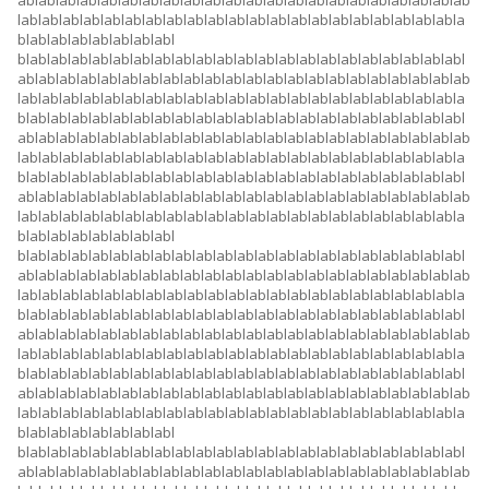
ablablablablablablablablablablablablablablablablablablablablablab
lablablablablablablablablablablablablablablablablablablablablabla
blablablablablablablabl
blablablablablablablablablablablablablablablablablablablablablabl
ablablablablablablablablablablablablablablablablablablablablablab
lablablablablablablablablablablablablablablablablablablablablabla
blablablablablablablablablablablablablablablablablablablablablabl
ablablablablablablablablablablablablablablablablablablablablablab
lablablablablablablablablablablablablablablablablablablablablabla
blablablablablablablablablablablablablablablablablablablablablabl
ablablablablablablablablablablablablablablablablablablablablablab
lablablablablablablablablablablablablablablablablablablablablabla
blablablablablablablabl
blablablablablablablablablablablablablablablablablablablablablabl
ablablablablablablablablablablablablablablablablablablablablablab
lablablablablablablablablablablablablablablablablablablablablabla
blablablablablablablablablablablablablablablablablablablablablabl
ablablablablablablablablablablablablablablablablablablablablablab
lablablablablablablablablablablablablablablablablablablablablabla
blablablablablablablablablablablablablablablablablablablablablabl
ablablablablablablablablablablablablablablablablablablablablablab
lablablablablablablablablablablablablablablablablablablablablabla
blablablablablablablabl
blablablablablablablablablablablablablablablablablablablablablabl
ablablablablablablablablablablablablablablablablablablablablablab