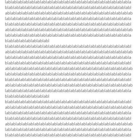
lablablablablablablablablablablablablablablablablablablablablabla
blablablablablablablablablablablablablablablablablablablablablabl
ablablablablablablablablablablablablablablablablablablablablablab
lablablablablablablablablablablablablablablablablablablablablabla
blablablablablablablablablablablablablablablablablablablablablabl
ablablablablablablablablablablablablablablablablablablablablablab
lablablablablablablablablablablablablablablablablablablablablabla
blablablablablablablabl
blablablablablablablablablablablablablablablablablablablablablabl
ablablablablablablablablablablablablablablablablablablablablablab
lablablablablablablablablablablablablablablablablablablablablabla
blablablablablablablablablablablablablablablablablablablablablabl
ablablablablablablablablablablablablablablablablablablablablablab
lablablablablablablablablablablablablablablablablablablablablabla
blablablablablablablablablablablablablablablablablablablablablabl
ablablablablablablablablablablablablablablablablablablablablablab
lablablablablablablablablablablablablablablablablablablablablabla
blablablablablablablabl
blablablablablablablablablablablablablablablablablablablablablabl
ablablablablablablablablablablablablablablablablablablablablablab
lablablablablablablablablablablablablablablablablablablablablabla
blablablablablablablablablablablablablablablablablablablablablabl
ablablablablablablablablablablablablablablablablablablablablablab
lablablablablablablablablablablablablablablablablablablablablabla
blablablablablablablablablablablablablablablablablablablablablabl