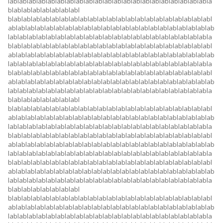
lablablablablablablablablablablablablablablablablablablablablabla
blablablablablablablabl
blablablablablablablablablablablablablablablablablablablablablabl
ablablablablablablablablablablablablablablablablablablablablablab
lablablablablablablablablablablablablablablablablablablablablabla
blablablablablablablablablablablablablablablablablablablablablabl
ablablablablablablablablablablablablablablablablablablablablablab
lablablablablablablablablablablablablablablablablablablablablabla
blablablablablablablablablablablablablablablablablablablablablabl
ablablablablablablablablablablablablablablablablablablablablablab
lablablablablablablablablablablablablablablablablablablablablabla
blablablablablablablabl
blablablablablablablablablablablablablablablablablablablablablabl
ablablablablablablablablablablablablablablablablablablablablablab
lablablablablablablablablablablablablablablablablablablablablabla
blablablablablablablablablablablablablablablablablablablablablabl
ablablablablablablablablablablablablablablablablablablablablablab
lablablablablablablablablablablablablablablablablablablablablabla
blablablablablablablablablablablablablablablablablablablablablabl
ablablablablablablablablablablablablablablablablablablablablablab
lablablablablablablablablablablablablablablablablablablablablabla
blablablablablablablabl
blablablablablablablablablablablablablablablablablablablablablabl
ablablablablablablablablablablablablablablablablablablablablablab
lablablablablablablablablablablablablablablablablablablablablabla