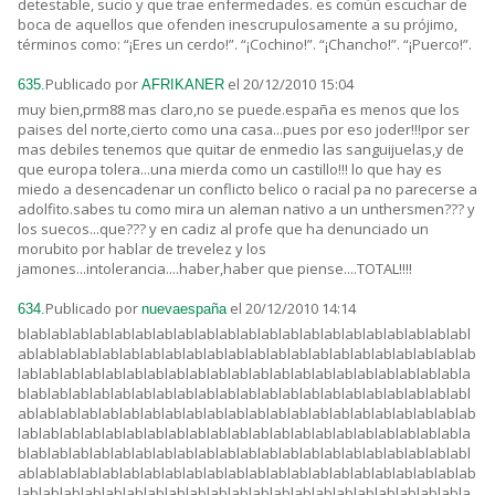
detestable, sucio y que trae enfermedades. es común escuchar de
boca de aquellos que ofenden inescrupulosamente a su prójimo,
términos como: “¡Eres un cerdo!”. “¡Cochino!”. “¡Chancho!”. “¡Puerco!”.
Publicado por
el 20/12/2010 15:04
635.
AFRIKANER
muy bien,prm88 mas claro,no se puede.españa es menos que los
paises del norte,cierto como una casa...pues por eso joder!!!por ser
mas debiles tenemos que quitar de enmedio las sanguijuelas,y de
que europa tolera...una mierda como un castillo!!! lo que hay es
miedo a desencadenar un conflicto belico o racial pa no parecerse a
adolfito.sabes tu como mira un aleman nativo a un unthersmen??? y
los suecos...que??? y en cadiz al profe que ha denunciado un
morubito por hablar de trevelez y los
jamones...intolerancia....haber,haber que piense....TOTAL!!!!
Publicado por
el 20/12/2010 14:14
634.
nuevaespaña
blablablablablablablablablablablablablablablablablablablablablabl
ablablablablablablablablablablablablablablablablablablablablablab
lablablablablablablablablablablablablablablablablablablablablabla
blablablablablablablablablablablablablablablablablablablablablabl
ablablablablablablablablablablablablablablablablablablablablablab
lablablablablablablablablablablablablablablablablablablablablabla
blablablablablablablablablablablablablablablablablablablablablabl
ablablablablablablablablablablablablablablablablablablablablablab
lablablablablablablablablablablablablablablablablablablablablabla