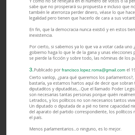
Y como no se reflejará en el número de votos o la pér
sabe que no prosperará su propuesta e incluso que no
también le aterroriza perder dinero, véase lo que h
legalidad pero tienen que hacerlo de cara a sus votan
En fin, que la democracia nunca existió y en estos ti
inexistencia.
Por cierto, si sabemos ya lo que va a votar cada uno
gobierno haga lo que le de la gana y unas elecciones 
se pierde la ficción y sobre todo, las nóminas de los 
3.
Publicado por
el 1
francisco.lopez.roma@gmail.com
Cierto vanlop, ¿para qué queremos los parlamentos?, c
bastaría, ya estamos hartos aquí de decir que sobran 
diputaditos y diputaditas,...Que el llamado Poder Legis
son necesarias tantas personas porque quién realment
Letrados, y los políticos no son necesarios tantos viv
Un diputado o diputada de a pié no tiene capacidad n
del aparato del partido correspondiente, los políticos
el país.
Menos parlamentarios...o ninguno, es lo mejor.