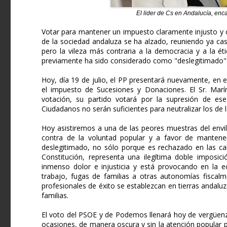
El lider de Cs en Andalucía, en
Votar para mantener un impuesto claramente injusto y c
de la sociedad andaluza se ha alzado, reuniendo ya ca
pero la vileza más contraria a la democracia y a la 
previamente ha sido considerado como "deslegitimado" p
Hoy, día 19 de julio, el PP presentará nuevamente, en e
el impuesto de Sucesiones y Donaciones. El Sr. Marí
votación, su partido votará por la supresión de ese
Ciudadanos no serán suficientes para neutralizar los de
Hoy asistiremos a una de las peores muestras del envi
contra de la voluntad popular y a favor de mantener
deslegitimado, no sólo porque es rechazado en las cal
Constitución, representa una ilegítima doble imposici
inmenso dolor e injusticia y está provocando en la 
trabajo, fugas de familias a otras autonomías fiscal
profesionales de éxito se establezcan en tierras andaluz
familias.
El voto del PSOE y de Podemos llenará hoy de vergüenz
ocasiones, de manera oscura y sin la atención popular