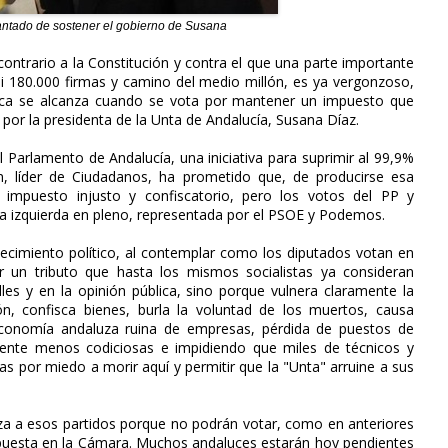
cantado de sostener el gobierno de Susana
ontrario a la Constitución y contra el que una parte importante
si 180.000 firmas y camino del medio millón, es ya vergonzoso,
ética se alcanza cuando se vota por mantener un impuesto que
or la presidenta de la Unta de Andalucía, Susana Díaz.
l Parlamento de Andalucía, una iniciativa para suprimir al 99,9%
n, líder de Ciudadanos, ha prometido que, de producirse esa
 impuesto injusto y confiscatorio, pero los votos del PP y
 la izquierda en pleno, representada por el PSOE y Podemos.
lecimiento político, al contemplar como los diputados votan en
 un tributo que hasta los mismos socialistas ya consideran
les y en la opinión pública, sino porque vulnera claramente la
ón, confisca bienes, burla la voluntad de los muertos, causa
economía andaluza ruina de empresas, pérdida de puestos de
mente menos codiciosas e impidiendo que miles de técnicos y
as por miedo a morir aquí y permitir que la "Unta" arruine a sus
a a esos partidos porque no podrán votar, como en anteriores
 puesta en la Cámara. Muchos andaluces estarán hoy pendientes