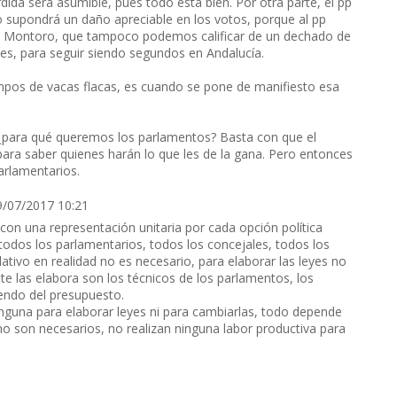
dida será asumible, pues todo está bien. Por otra parte, el pp
 supondrá un daño apreciable en los votos, porque al pp
ace Montoro, que tampoco podemos calificar de un dechado de
tes, para seguir siendo segundos en Andalucía.
empos de vacas flacas, es cuando se pone de manifiesto esa
 ¿para qué queremos los parlamentos? Basta con que el
para saber quienes harán lo que les de la gana. Pero entonces
parlamentarios.
9/07/2017 10:21
on una representación unitaria por cada opción política
todos los parlamentarios, todos los concejales, todos los
lativo en realidad no es necesario, para elaborar las leyes no
e las elabora son los técnicos de los parlamentos, los
iendo del presupuesto.
inguna para elaborar leyes ni para cambiarlas, todo depende
 no son necesarios, no realizan ninguna labor productiva para