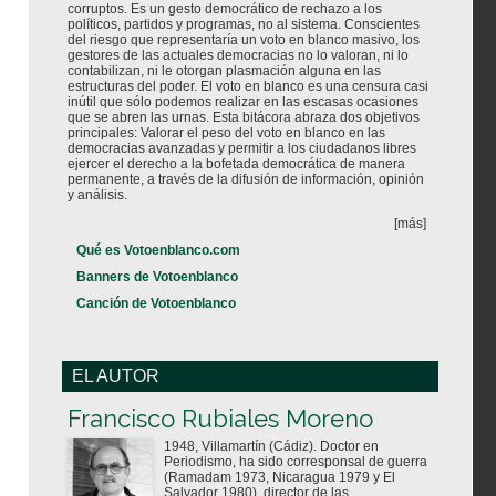
corruptos. Es un gesto democrático de rechazo a los
políticos, partidos y programas, no al sistema. Conscientes
del riesgo que representaría un voto en blanco masivo, los
gestores de las actuales democracias no lo valoran, ni lo
contabilizan, ni le otorgan plasmación alguna en las
estructuras del poder. El voto en blanco es una censura casi
inútil que sólo podemos realizar en las escasas ocasiones
que se abren las urnas. Esta bitácora abraza dos objetivos
principales: Valorar el peso del voto en blanco en las
democracias avanzadas y permitir a los ciudadanos libres
ejercer el derecho a la bofetada democrática de manera
permanente, a través de la difusión de información, opinión
y análisis.
[más]
Qué es Votoenblanco.com
Banners de Votoenblanco
Canción de Votoenblanco
EL AUTOR
Votoenblanco.com
Francisco Rubiales Moreno
1948, Villamartín (Cádiz). Doctor en
Periodismo, ha sido corresponsal de guerra
(Ramadam 1973, Nicaragua 1979 y El
Salvador 1980), director de las