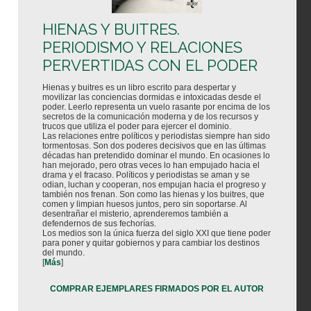
HIENAS Y BUITRES.
PERIODISMO Y RELACIONES
PERVERTIDAS CON EL PODER
Hienas y buitres es un libro escrito para despertar y
movilizar las conciencias dormidas e intoxicadas desde el
poder. Leerlo representa un vuelo rasante por encima de los
secretos de la comunicación moderna y de los recursos y
trucos que utiliza el poder para ejercer el dominio.
Las relaciones entre políticos y periodistas siempre han sido
tormentosas. Son dos poderes decisivos que en las últimas
décadas han pretendido dominar el mundo. En ocasiones lo
han mejorado, pero otras veces lo han empujado hacia el
drama y el fracaso. Políticos y periodistas se aman y se
odian, luchan y cooperan, nos empujan hacia el progreso y
también nos frenan. Son como las hienas y los buitres, que
comen y limpian huesos juntos, pero sin soportarse. Al
desentrañar el misterio, aprenderemos también a
defendernos de sus fechorías.
Los medios son la única fuerza del siglo XXI que tiene poder
para poner y quitar gobiernos y para cambiar los destinos
del mundo.
[
Más
]
COMPRAR EJEMPLARES FIRMADOS POR EL AUTOR