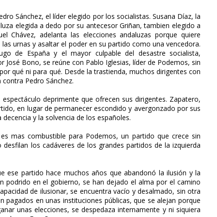
ro Sánchez, el líder elegido por los socialistas. Susana Díaz, la
luza elegida a dedo por su antecesor Griñan, tambien elegido a
l Chávez, adelanta las elecciones andaluzas porque quiere
e las urnas y asaltar el poder en su partido como una vencedora.
ugo de España y el mayor culpable del desastre socialista,
José Bono, se reúne con Pablo Iglesias, líder de Podemos, sin
por qué ni para qué. Desde la trastienda, muchos dirigentes con
n contra Pedro Sánchez.
 espectáculo deprimente que ofrecen sus dirigentes. Zapatero,
artido, en lugar de permanecer escondido y avergonzado por sus
 decencia y la solvencia de los españoles.
ta es mas combustible para Podemos, un partido que crece sin
esfilan los cadáveres de los grandes partidos de la izquierda
e ese partido hace muchos años que abandonó la ilusión y la
han podrido en el gobierno, se han dejado el alma por el camino
apacidad de ilusionar, se encuentra vacío y desalmado, sin otra
 pagados en unas instituciones públicas, que se alejan porque
anar unas elecciones, se despedaza internamente y ni siquiera