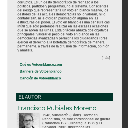
corruptos. Es un gesto democrático de rechazo a los
políticos, partidos y programas, no al sistema. Conscientes
del riesgo que representaría un voto en blanco masivo, los
gestores de las actuales democracias no lo valoran, ni lo
contabilizan, ni le otorgan plasmación alguna en las
estructuras del poder. El voto en blanco es una censura casi
inútil que sólo podemos realizar en las escasas ocasiones
que se abren las urnas. Esta bitácora abraza dos objetivos
principales: Valorar el peso del voto en blanco en las
democracias avanzadas y permitir a los ciudadanos libres
ejercer el derecho a la bofetada democrática de manera
permanente, a través de la difusión de información, opinión
y análisis.
[más]
Qué es Votoenblanco.com
Banners de Votoenblanco
Canción de Votoenblanco
EL AUTOR
Votoenblanco.com
Francisco Rubiales Moreno
1948, Villamartín (Cádiz). Doctor en
Periodismo, ha sido corresponsal de guerra
(Ramadam 1973, Nicaragua 1979 y El
Salvador 1980), director de las