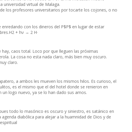
a universidad virtual de Malaga.
 los profesores universitarios por tocarte los cojones, o no
 enredando con los dineros del P$P$ en lugar de estar
libres.H2 + hν → 2 H·
ue hay, caos total. Loco por que lleguen las próximas
acerola. La cosa no esta nada claro, más bien muy oscuro.
muy claro.
apatero, a ambos les mueven los mismos hilos. Es curioso, el
itos, es el mismo que el del hotel donde se renieron en
 en un logo nuevo, ya se lo han dado sus amos.
 pues todo lo masónico es oscuro y siniestro, es satánico en
una agenda diabólica para alejar a la huamnidad de Dios y de
spiritual