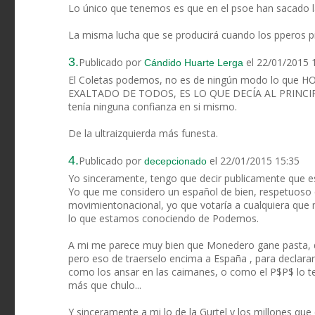
Lo único que tenemos es que en el psoe han sacado las
La misma lucha que se producirá cuando los pperos pi
3.
Publicado por
el 22/01/2015 
Cándido Huarte Lerga
El Coletas podemos, no es de ningún modo lo que 
EXALTADO DE TODOS, ES LO QUE DECÍA AL PRINCI
tenía ninguna confianza en si mismo.
De la ultraizquierda más funesta.
4.
Publicado por
el 22/01/2015 15:35
decepcionado
Yo sinceramente, tengo que decir publicamente que
Yo que me considero un español de bien, respetuoso co
movimientonacional, yo que votaría a cualquiera qu
lo que estamos conociendo de Podemos.
A mi me parece muy bien que Monedero gane pasta,
pero eso de traerselo encima a España , para declararl
como los ansar en las caimanes, o como el P$P$ lo ten
más que chulo...
Y sinceramente a mi lo de la Gurtel y los millones q