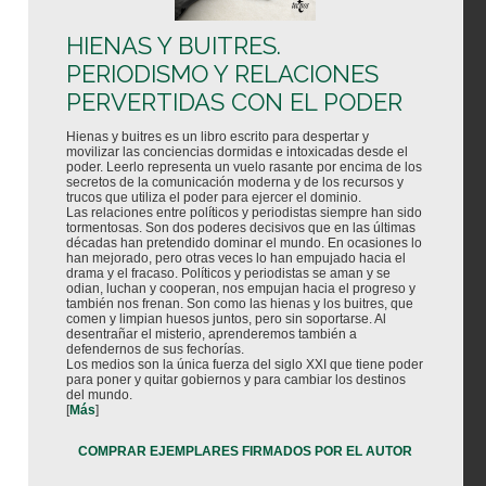
HIENAS Y BUITRES.
PERIODISMO Y RELACIONES
PERVERTIDAS CON EL PODER
Hienas y buitres es un libro escrito para despertar y
movilizar las conciencias dormidas e intoxicadas desde el
poder. Leerlo representa un vuelo rasante por encima de los
secretos de la comunicación moderna y de los recursos y
trucos que utiliza el poder para ejercer el dominio.
Las relaciones entre políticos y periodistas siempre han sido
tormentosas. Son dos poderes decisivos que en las últimas
décadas han pretendido dominar el mundo. En ocasiones lo
han mejorado, pero otras veces lo han empujado hacia el
drama y el fracaso. Políticos y periodistas se aman y se
odian, luchan y cooperan, nos empujan hacia el progreso y
también nos frenan. Son como las hienas y los buitres, que
comen y limpian huesos juntos, pero sin soportarse. Al
desentrañar el misterio, aprenderemos también a
defendernos de sus fechorías.
Los medios son la única fuerza del siglo XXI que tiene poder
para poner y quitar gobiernos y para cambiar los destinos
del mundo.
[
Más
]
COMPRAR EJEMPLARES FIRMADOS POR EL AUTOR