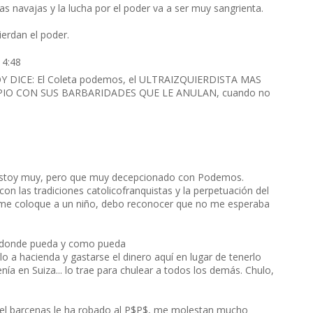
 navajas y la lucha por el poder va a ser muy sangrienta.
erdan el poder.
14:48
HOY DICE: El Coleta podemos, el ULTRAIZQUIERDISTA MAS
PIO CON SUS BARBARIDADES QUE LE ANULAN, cuando no
 estoy muy, pero que muy decepcionado con Podemos.
n las tradiciones catolicofranquistas y la perpetuación del
e me coloque a un niño, debo reconocer que no me esperaba
 donde pueda y como pueda
o a hacienda y gastarse el dinero aquí en lugar de tenerlo
ía en Suiza... lo trae para chulear a todos los demás. Chulo,
ue el barcenas le ha robado al P$P$, me molestan mucho