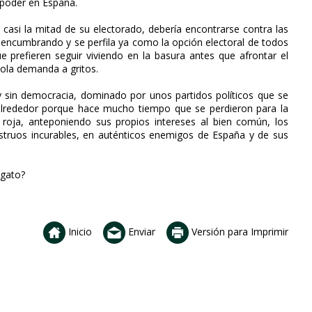
e poder en España.
 casi la mitad de su electorado, debería encontrarse contra las
á encumbrando y se perfila ya como la opción electoral de todos
 prefieren seguir viviendo en la basura antes que afrontar el
ñola demanda a gritos.
 y sin democracia, dominado por unos partidos políticos que se
lrededor porque hace mucho tiempo que se perdieron para la
 roja, anteponiendo sus propios intereses al bien común, los
truos incurables, en auténticos enemigos de España y de sus
 gato?
Inicio
Enviar
Versión para Imprimir