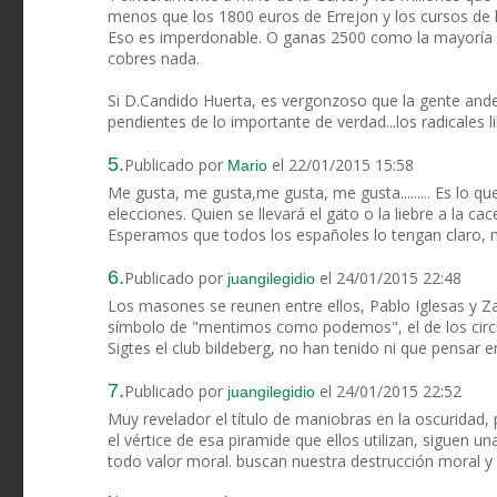
menos que los 1800 euros de Errejon y los cursos de l
Eso es imperdonable. O ganas 2500 como la mayoría de
cobres nada.
Si D.Candido Huerta, es vergonzoso que la gente ande
pendientes de lo importante de verdad...los radicales 
5.
Publicado por
el 22/01/2015 15:58
Mario
Me gusta, me gusta,me gusta, me gusta......... Es lo q
elecciones. Quien se llevará el gato o la liebre a la c
Esperamos que todos los españoles lo tengan claro, 
6.
Publicado por
el 24/01/2015 22:48
juangilegidio
Los masones se reunen entre ellos, Pablo Iglesas y Z
símbolo de "mentimos como podemos", el de los circul
Sigtes el club bildeberg, no han tenido ni que pensar
7.
Publicado por
el 24/01/2015 22:52
juangilegidio
Muy revelador el título de maniobras en la oscuridad,
el vértice de esa piramide que ellos utilizan, siguen 
todo valor moral. buscan nuestra destrucción moral y e