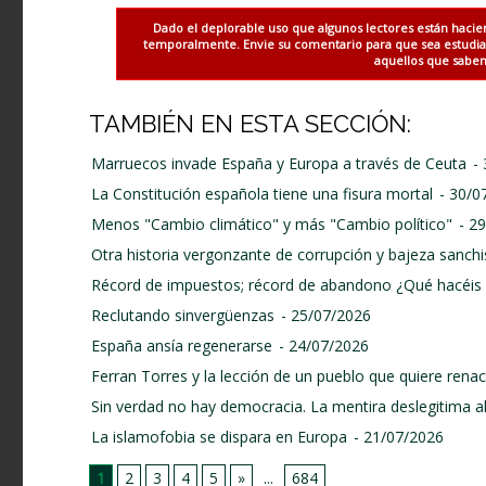
Dado el deplorable uso que algunos lectores están hacie
temporalmente. Envie su comentario para que sea estudiado
aquellos que saben 
TAMBIÉN EN ESTA SECCIÓN:
Marruecos invade España y Europa a través de Ceuta
-
La Constitución española tiene una fisura mortal
- 30/0
Menos "Cambio climático" y más "Cambio político"
- 2
Otra historia vergonzante de corrupción y bajeza sanchi
Récord de impuestos; récord de abandono ¿Qué hacéis 
Reclutando sinvergüenzas
- 25/07/2026
España ansía regenerarse
- 24/07/2026
Ferran Torres y la lección de un pueblo que quiere renace
Sin verdad no hay democracia. La mentira deslegitima a
La islamofobia se dispara en Europa
- 21/07/2026
1
2
3
4
5
»
...
684