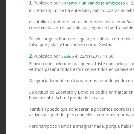
1.
Publicado por
el 
un tonto + un vanidoso ambicioso
el cretino zp, ni se ha enterado , pablitocoletas le de
el catoliquisimobono, antes de morirse esta empeñado
conseguirlo.... en el pais de los ciegos un tuerto puede
Desde luego si bono no llega a presidente como mínimo
falso que Judas y tan chorizo como Gestas
2.
Publicado por
el 22/01/2015 11:50
vanlop
El único consuelo que nos queda, triste consuelo, 
vermos pasar a todos estos convertidos en cadaveres 
Desgraciadamente no los veremos picando piedra en u
La actitud de Zapatero y Bono se podría enmarcar en
hundimiento. Actitud propia de la casta.
También puede que sondearan a podemos sobre las p
activos del partido, pero que ellos, como miembros pa
Pero tampoco vamos a imaginar nada, porque hablar p