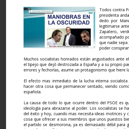
Todos contra Ped
presidenta anda
dedo por Manue
legitimarse ant
Zapatero, verd
acompañado por 
que nadie sepa 
poder conspira
Muchos socialistas honrados están angustiados ante el
el tipejo que dejó destrozada a España y a su propio p
errores y fechorías, asume un protagonismo que hiere la
El efecto mas inmediato de la lucha interna socialis
hacer otra cosa que permanecer sentado, viendo como d
española.
La causa de todo lo que ocurre dentro del PSOE es qu
ideología para abrazarse al poder. Los socialistas se 
del éxito y hoy, cuando mas necesita ideas motrices y c
cosa que ofrecer a sus miembros que unos puestos bien
el partido se desmorona, ya es demasiado débil para g