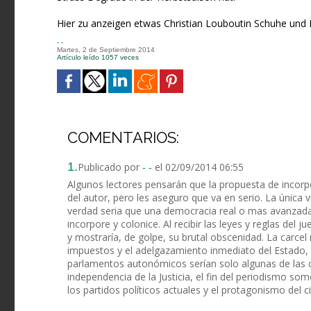
Hier zu anzeigen etwas Christian Louboutin Schuhe und L
- -
Martes, 2 de Septiembre 2014
Artículo leído 1057 veces
COMENTARIOS:
1.
Publicado por
el 02/09/2014 06:55
- -
Algunos lectores pensarán que la propuesta de incor
del autor, pero les aseguro que va en serio. La única 
verdad seria que una democracia real o mas avanzada
incorpore y colonice. Al recibir las leyes y reglas del j
y mostraría, de golpe, su brutal obscenidad. La carcel
impuestos y el adelgazamiento inmediato del Estado, c
parlamentos autonómicos serían solo algunas de las 
independencia de la Justicia, el fin del periodismo somet
los partidos políticos actuales y el protagonismo del 