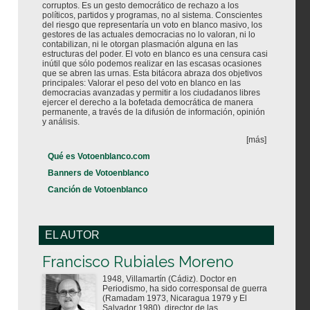
corruptos. Es un gesto democrático de rechazo a los
políticos, partidos y programas, no al sistema. Conscientes
del riesgo que representaría un voto en blanco masivo, los
gestores de las actuales democracias no lo valoran, ni lo
contabilizan, ni le otorgan plasmación alguna en las
estructuras del poder. El voto en blanco es una censura casi
inútil que sólo podemos realizar en las escasas ocasiones
que se abren las urnas. Esta bitácora abraza dos objetivos
principales: Valorar el peso del voto en blanco en las
democracias avanzadas y permitir a los ciudadanos libres
ejercer el derecho a la bofetada democrática de manera
permanente, a través de la difusión de información, opinión
y análisis.
[más]
Qué es Votoenblanco.com
Banners de Votoenblanco
Canción de Votoenblanco
EL AUTOR
Votoenblanco.com
Francisco Rubiales Moreno
1948, Villamartín (Cádiz). Doctor en
Periodismo, ha sido corresponsal de guerra
(Ramadam 1973, Nicaragua 1979 y El
Salvador 1980), director de las