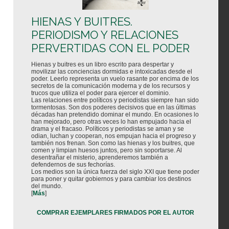
HIENAS Y BUITRES.
PERIODISMO Y RELACIONES
PERVERTIDAS CON EL PODER
Hienas y buitres es un libro escrito para despertar y
movilizar las conciencias dormidas e intoxicadas desde el
poder. Leerlo representa un vuelo rasante por encima de los
secretos de la comunicación moderna y de los recursos y
trucos que utiliza el poder para ejercer el dominio.
Las relaciones entre políticos y periodistas siempre han sido
tormentosas. Son dos poderes decisivos que en las últimas
décadas han pretendido dominar el mundo. En ocasiones lo
han mejorado, pero otras veces lo han empujado hacia el
drama y el fracaso. Políticos y periodistas se aman y se
odian, luchan y cooperan, nos empujan hacia el progreso y
también nos frenan. Son como las hienas y los buitres, que
comen y limpian huesos juntos, pero sin soportarse. Al
desentrañar el misterio, aprenderemos también a
defendernos de sus fechorías.
Los medios son la única fuerza del siglo XXI que tiene poder
para poner y quitar gobiernos y para cambiar los destinos
del mundo.
[
Más
]
COMPRAR EJEMPLARES FIRMADOS POR EL AUTOR