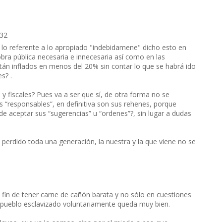
:32
n lo referente a lo apropiado "indebidamene" dicho esto en
obra pública necesaria e innecesaria así como en las
tán inflados en menos del 20% sin contar lo que se habrá ido
s? .
 fiscales? Pues va a ser que sí, de otra forma no se
as “responsables”, en definitiva son sus rehenes, porque
de aceptar sus “sugerencias” u “ordenes”?, sin lugar a dudas
 perdido toda una generación, la nuestra y la que viene no se
 fin de tener carne de cañón barata y no sólo en cuestiones
un pueblo esclavizado voluntariamente queda muy bien.