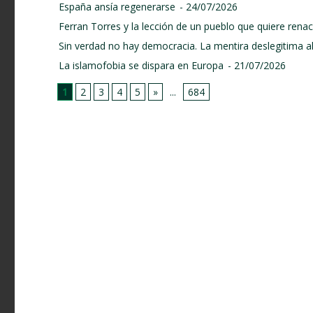
España ansía regenerarse
- 24/07/2026
Ferran Torres y la lección de un pueblo que quiere renace
Sin verdad no hay democracia. La mentira deslegitima a
La islamofobia se dispara en Europa
- 21/07/2026
1
2
3
4
5
»
...
684