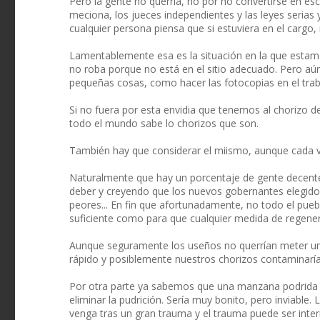
Pero la gente no querría, no por no convertirse en es
meciona, los jueces independientes y las leyes serias
cualquier persona piensa que si estuviera en el cargo,
Lamentablemente esa es la situación en la que estamo
no roba porque no está en el sitio adecuado. Pero aú
pequeñas cosas, como hacer las fotocopias en el trabaj
Si no fuera por esta envidia que tenemos al chorizo 
todo el mundo sabe lo chorizos que son.
También hay que considerar el miismo, aunque cada v
Naturalmente que hay un porcentaje de gente decente
deber y creyendo que los nuevos gobernantes elegido
peores... En fin que afortunadamente, no todo el pue
suficiente como para que cualquier medida de regenera
Aunque seguramente los useños no querrían meter un 
rápido y posiblemente nuestros chorizos contaminaría
Por otra parte ya sabemos que una manzana podrida 
eliminar la pudrición. Sería muy bonito, pero inviable
venga tras un gran trauma y el trauma puede ser inter