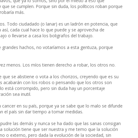
clavos, que ya lo somos, sino por el miedo a eso que
 y que se cumplen. Porque sin duda, los políticos roban porque
 robaría más.
s. Todo ciudadado (o lanar) es un ladrón en potencia, que
n así, cada cual hace lo que puede y se aprovecha de
o o llevarse a casa los boligrafos del trabajo.
de grandes hachos, no votaríamos a esta gentuza, porque
ez menos. Los míos tienen derecho a robar, los otros no.
 que se abstiene o vota a los chorizos, creyendo que es su
s acabarán con los robos o pensando que los otros son
blo está corrompido, pero sin duda hay un porcentaje
ción sea inutil.
cancer en su país, porque ya se sabe que lo malo se difunde
n el país sin dar tiempo a tomar medidas.
pudre las demás y nunca se ha dado que las sanas consigan
. La solución tiene que ser nuestra y me temo que la solución
no o externo, pero dada la evolución de la sociedad, sin