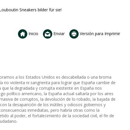
ouboutin Sneakers bilder für sie!
Inicio
Enviar
Versión para Imprimir
porarnos a los Estados Unidos es descabellada o una broma
vía no violenta ni sangrienta para lograr que España cambie de
 que la degradada y corrupta existente en España nos
uego político americano, la España actual saltaría por los aires
 masiva de corruptos, la devolución de lo robado, la bajada de
on la desaparición de los inútiles y odiosos gobiernos y
consecuencias inmediatas, pero habría otras como la
ido al poder, el fortalecimiento de la sociedad civil, el fin de
ciudadano.