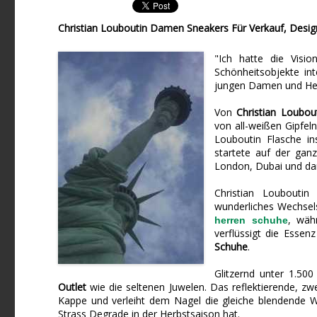
Christian Louboutin Damen Sneakers Für Verkauf, Desig
"Ich hatte die Visi
Schönheitsobjekte int
jungen Damen und He
Von
Christian Loubou
von all-weißen Gipfel
Louboutin Flasche ins
startete auf der gan
London, Dubai und dar
Christian Loubouti
wunderliches Wechsel
, währ
herren schuhe
verflüssigt die Essen
Schuhe
.
Glitzernd unter 1.500
Outlet
wie die seltenen Juwelen. Das reflektierende, zw
Kappe und verleiht dem Nagel die gleiche blendende Wi
Strass Degrade in der Herbstsaison hat.