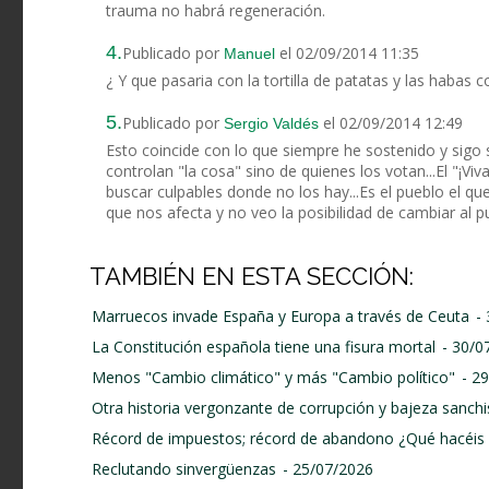
trauma no habrá regeneración.
4.
Publicado por
el 02/09/2014 11:35
Manuel
¿ Y que pasaria con la tortilla de patatas y las habas 
5.
Publicado por
el 02/09/2014 12:49
Sergio Valdés
Esto coincide con lo que siempre he sostenido y sigo 
controlan "la cosa" sino de quienes los votan...El "¡V
buscar culpables donde no los hay...Es el pueblo el que
que nos afecta y no veo la posibilidad de cambiar al pu
TAMBIÉN EN ESTA SECCIÓN:
Marruecos invade España y Europa a través de Ceuta
-
La Constitución española tiene una fisura mortal
- 30/0
Menos "Cambio climático" y más "Cambio político"
- 2
Otra historia vergonzante de corrupción y bajeza sanchi
Récord de impuestos; récord de abandono ¿Qué hacéis 
Reclutando sinvergüenzas
- 25/07/2026