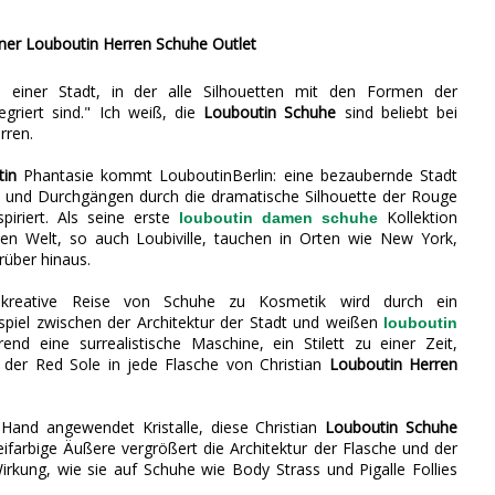
ner Louboutin Herren Schuhe Outlet
on einer Stadt, in der alle Silhouetten mit den Formen der
egriert sind." Ich weiß, die
Louboutin Schuhe
sind beliebt bei
rren.
tin
Phantasie kommt LouboutinBerlin: eine bezaubernde Stadt
n und Durchgängen durch die dramatische Silhouette der Rouge
piriert. Als seine erste
Kollektion
louboutin damen schuhe
zen Welt, so auch Loubiville, tauchen in Orten wie New York,
über hinaus.
n kreative Reise von Schuhe zu Kosmetik wird durch ein
spiel zwischen der Architektur der Stadt und weißen
louboutin
end eine surrealistische Maschine, ein Stilett zu einer Zeit,
z der Red Sole in jede Flasche von Christian
Louboutin Herren
 Hand angewendet Kristalle, diese Christian
Louboutin Schuhe
eifarbige Äußere vergrößert die Architektur der Flasche und der
rkung, wie sie auf Schuhe wie Body Strass und Pigalle Follies