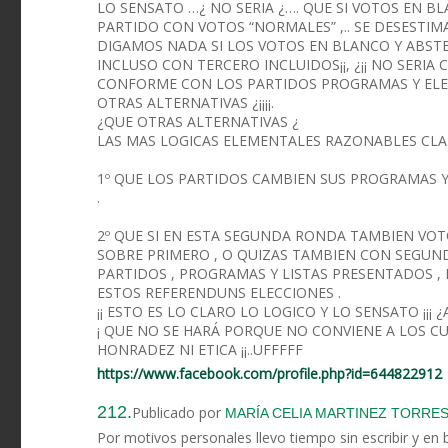
LO SENSATO …¿ NO SERIA ¿…. QUE SI VOTOS EN 
PARTIDO CON VOTOS “NORMALES” ,.. SE DESESTIMA
DIGAMOS NADA SI LOS VOTOS EN BLANCO Y ABST
INCLUSO CON TERCERO INCLUIDOS¡¡, ¿¡¡ NO SERI
CONFORME CON LOS PARTIDOS PROGRAMAS Y ELE
OTRAS ALTERNATIVAS ¿¡¡¡¡.
¿QUE OTRAS ALTERNATIVAS ¿
LAS MAS LOGICAS ELEMENTALES RAZONABLES CLA
1º QUE LOS PARTIDOS CAMBIEN SUS PROGRAMAS 
.
2º QUE SI EN ESTA SEGUNDA RONDA TAMBIEN VO
SOBRE PRIMERO , O QUIZAS TAMBIEN CON SEGUNDO
PARTIDOS , PROGRAMAS Y LISTAS PRESENTADOS 
ESTOS REFERENDUNS ELECCIONES .
¡¡ ESTO ES LO CLARO LO LOGICO Y LO SENSATO ¡¡¡
¡ QUE NO SE HARÁ PORQUE NO CONVIENE A LOS CUA
HONRADEZ NI ETICA ¡¡..UFFFFF
https://www.facebook.com/profile.php?id=644822912
212.
Publicado por
MARÍA CELIA MARTINEZ TORRE
Por motivos personales llevo tiempo sin escribir y en