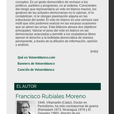
corruptos. Es un gesto democrático de rechazo a los
políticos, partidos y programas, no al sistema. Conscientes
del riesgo que representaría un voto en blanco masivo, los
gestores de las actuales democracias no lo valoran, ni lo
contabilizan, ni le otorgan plasmación alguna en las
estructuras del poder. El voto en blanco es una censura casi
inútil que sólo podemos realizar en las escasas ocasiones
que se abren las urnas. Esta bitácora abraza dos objetivos
principales: Valorar el peso del voto en blanco en las
democracias avanzadas y permitir a los ciudadanos libres
ejercer el derecho a la bofetada democrática de manera
permanente, a través de la difusión de información, opinión
y análisis.
[más]
Qué es Votoenblanco.com
Banners de Votoenblanco
Canción de Votoenblanco
EL AUTOR
Votoenblanco.com
Francisco Rubiales Moreno
1948, Villamartín (Cádiz). Doctor en
Periodismo, ha sido corresponsal de guerra
(Ramadam 1973, Nicaragua 1979 y El
Salvador 1980), director de las