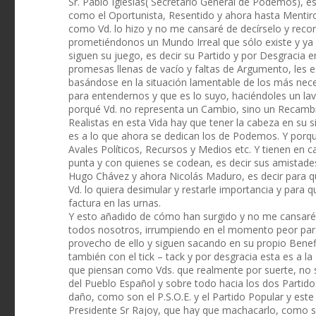
Sr. Pablo Iglesias( Secretario General de Podemos), e
como el Oportunista, Resentido y ahora hasta Mentiros
como Vd. lo hizo y no me cansaré de decírselo y recor
prometiéndonos un Mundo Irreal que sólo existe y ya
siguen su juego, es decir su Partido y por Desgracia e
promesas llenas de vacío y faltas de Argumento, les 
basándose en la situación lamentable de los más neces
para entendernos y que es lo suyo, haciéndoles un l
porqué Vd. no representa un Cambio, sino un Recambi
Realistas en esta Vida hay que tener la cabeza en su si
es a lo que ahora se dedican los de Podemos. Y porqu
Avales Políticos, Recursos y Medios etc. Y tienen en c
punta y con quienes se codean, es decir sus amistades
Hugo Chávez y ahora Nicolás Maduro, es decir para 
Vd. lo quiera desimular y restarle importancia y para qu
factura en las urnas.
Y esto añadido de cómo han surgido y no me cansaré 
todos nosotros, irrumpiendo en el momento peor para 
provecho de ello y siguen sacando en su propio Bene
también con el tick – tack y por desgracia esta es a l
que piensan como Vds. que realmente por suerte, no 
del Pueblo Español y sobre todo hacia los dos Partido
daño, como son el P.S.O.E. y el Partido Popular y est
Presidente Sr Rajoy, que hay que machacarlo, como se