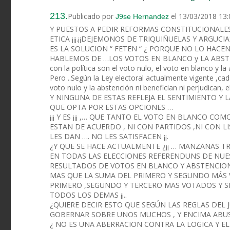
213.
Publicado por
el 13/03/2018 13:
J9se Hernandez
Y PUESTOS A PEDIR REFORMAS CONSTITUCIONALES 
ETICA ¡¡¡.¡¡DEJEMONOS DE TRIQUIÑUELAS Y ARGUCIA
ES LA SOLUCION “ FETEN “ ¿ PORQUE NO LO HACEN 
HABLEMOS DE …LOS VOTOS EN BLANCO y LA ABSTENCIO
con la política son el voto nulo, el voto en blanco y la
Pero ..Según la Ley electoral actualmente vigente ,cad
voto nulo y la abstención ni benefician ni perjudican,
Y NINGUNA DE ESTAS REFLEJA EL SENTIMIENTO Y
QUE OPTA POR ESTAS OPCIONES …
¡¡¡ Y ES ¡¡¡ ,… QUE TANTO EL VOTO EN BLANCO COM
ESTAN DE ACUERDO , NI CON PARTIDOS ,NI CON L
LES DAN …. NO LES SATISFACEN ¡¡.
¿Y QUE SE HACE ACTUALMENTE ¿¡¡ … MANZANAS T
EN TODAS LAS ELECCIONES REFERENDUNS DE NUE
RESULTADOS DE VOTOS EN BLANCO Y ABSTENCION
MAS QUE LA SUMA DEL PRIMERO Y SEGUNDO MÁS 
PRIMERO ,SEGUNDO Y TERCERO MAS VOTADOS Y S
TODOS LOS DEMAS ¡¡..
¿QUIERE DECIR ESTO QUE SEGÚN LAS REGLAS DEL
GOBERNAR SOBRE UNOS MUCHOS , Y ENCIMA ABUSA
¿ NO ES UNA ABERRACION CONTRA LA LOGICA Y E