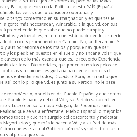
s realmente Vd. un cajón de sorpresas, pero de las Malas,
o y Falso, que entra en la Política de esta PAÍS (España)
dárselo las veces que lo considere oportunas y
 se lo tengo comentado en su Imaginación y en quienes le
n la gente más necesitada y vulnerable, a la que Vd. con sus
está prometiendo lo que sabe que no puede cumplir y
itados y vulnerables, reitero qué están padeciendo, es decir
avado de coco y prometiendo un Cambio, No, un Recambio. Y
o y aún por encima de los malos y porqué hay que ser
tio y los pies bien puestos en el suelo y no andar a volar, que
é carecen de lo más esencial que es, le recuerdo Experiencia,
ambio las Ideas Dictatoriales, que ponen a uno los pelos de
 políticas y a quienes les gustaría parecerse como es el
que nos entendamos todos, Dictadura Pura, por mucho que
e así, con lo pillo que Vd. es junto a su Partido, no le pase
de recordárselo, por el bien del Pueblo Español y que somos
el Pueblo Español y del cual Vd. y su Partido sacaron bien
ficio y Lucro con su famoso Eslogan, de Podemos, junto
a Realidad que se va a enfrentar el Pueblo Español, o mejor los
somos todos y que han surgido del descontento y malestar
s Mayoritarios y que más le hacen a Vd. y a su Partido más
e último que es el actual Gobierno aún más y sobre todo a su
a y al precio que sea.