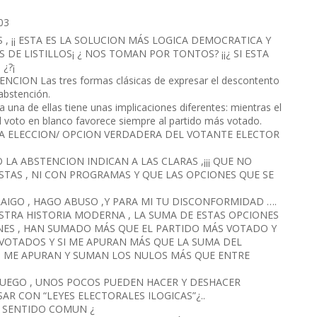
03
, ¡¡ ESTA ES LA SOLUCION MÁS LOGICA DEMOCRATICA Y
S DE LISTILLOS¡ ¿ NOS TOMAN POR TONTOS? ¡¡¿ SI ESTA
¿?¡
N Las tres formas clásicas de expresar el descontento
 abstención.
a una de ellas tiene unas implicaciones diferentes: mientras el
 el voto en blanco favorece siempre al partido más votado.
 LA ELECCION/ OPCION VERDADERA DEL VOTANTE ELECTOR
O LA ABSTENCION INDICAN A LAS CLARAS ,¡¡¡ QUE NO
ISTAS , NI CON PROGRAMAS Y QUE LAS OPCIONES QUE SE
RAIGO , HAGO ABUSO ,Y PARA MI TU DISCONFORMIDAD ….
STRA HISTORIA MODERNA , LA SUMA DE ESTAS OPCIONES
ES , HAN SUMADO MÁS QUE EL PARTIDO MÁS VOTADO Y
VOTADOS Y SI ME APURAN MÁS QUE LA SUMA DEL
I ME APURAN Y SUMAN LOS NULOS MÁS QUE ENTRE
 JUEGO , UNOS POCOS PUEDEN HACER Y DESHACER
R CON “LEYES ELECTORALES ILOGICAS”¿..
L SENTIDO COMUN ¿