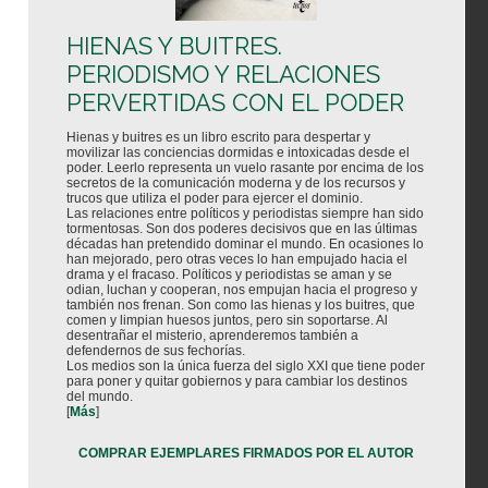
HIENAS Y BUITRES.
PERIODISMO Y RELACIONES
PERVERTIDAS CON EL PODER
Hienas y buitres es un libro escrito para despertar y
movilizar las conciencias dormidas e intoxicadas desde el
poder. Leerlo representa un vuelo rasante por encima de los
secretos de la comunicación moderna y de los recursos y
trucos que utiliza el poder para ejercer el dominio.
Las relaciones entre políticos y periodistas siempre han sido
tormentosas. Son dos poderes decisivos que en las últimas
décadas han pretendido dominar el mundo. En ocasiones lo
han mejorado, pero otras veces lo han empujado hacia el
drama y el fracaso. Políticos y periodistas se aman y se
odian, luchan y cooperan, nos empujan hacia el progreso y
también nos frenan. Son como las hienas y los buitres, que
comen y limpian huesos juntos, pero sin soportarse. Al
desentrañar el misterio, aprenderemos también a
defendernos de sus fechorías.
Los medios son la única fuerza del siglo XXI que tiene poder
para poner y quitar gobiernos y para cambiar los destinos
del mundo.
[
Más
]
COMPRAR EJEMPLARES FIRMADOS POR EL AUTOR