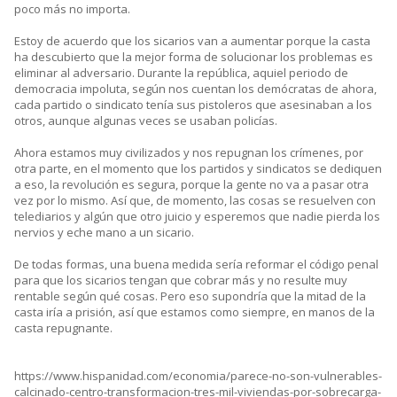
poco más no importa.
Estoy de acuerdo que los sicarios van a aumentar porque la casta
ha descubierto que la mejor forma de solucionar los problemas es
eliminar al adversario. Durante la república, aquiel periodo de
democracia impoluta, según nos cuentan los demócratas de ahora,
cada partido o sindicato tenía sus pistoleros que asesinaban a los
otros, aunque algunas veces se usaban policías.
Ahora estamos muy civilizados y nos repugnan los crímenes, por
otra parte, en el momento que los partidos y sindicatos se dediquen
a eso, la revolución es segura, porque la gente no va a pasar otra
vez por lo mismo. Así que, de momento, las cosas se resuelven con
telediarios y algún que otro juicio y esperemos que nadie pierda los
nervios y eche mano a un sicario.
De todas formas, una buena medida sería reformar el código penal
para que los sicarios tengan que cobrar más y no resulte muy
rentable según qué cosas. Pero eso supondría que la mitad de la
casta iría a prisión, así que estamos como siempre, en manos de la
casta repugnante.
https://www.hispanidad.com/economia/parece-no-son-vulnerables-
calcinado-centro-transformacion-tres-mil-viviendas-por-sobrecarga-