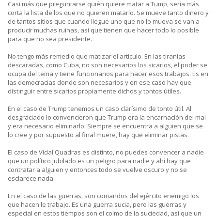
Casi más que preguntarse quién quiere matar a Tump, sería más
corta la lista de los que no quieren matarlo. Se mueve tanto dinero y
de tantos sitios que cuando llegue uno que no lo mueva se van a
producir muchas ruinas, así que tienen que hacer todo lo posible
para que no sea presidente.
No tengo más remedio que matizar el artículo. En las tiranías
descaradas, como Cuba, no son necesarios los sicarios, el poder se
ocupa del tema y tiene funcionarios para hacer esos trabajos. Es en
las democracias donde son necesarios y en ese caso hay que
distinguir entre sicarios propiamente dichos y tontos útiles.
En el caso de Trump tenemos un caso clarísimo de tonto útil. Al
desgraciado lo convencieron que Trump era la encarnación del mal
y era necesario eliminarlo. Siempre se encuentra a alguien que se
lo cree y por supuesto al final muere, hay que eliminar pistas.
El caso de Vidal Quadras es distinto, no puedes convencer a nadie
que un político jubilado es un peligro para nadie y ahí hay que
contratar a alguien y entonces todo se vuelve oscuro y no se
esclarece nada.
En el caso de las guerras, son comandos del ejército enemigo los
que hacen le trabajo. Es una guerra sucia, pero las guerras y
especial en estos tiempos son el colmo de la suciedad, así que un