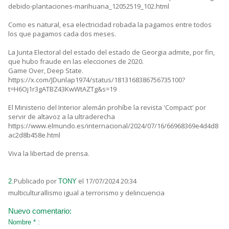
debido-plantaciones-marihuana_12052519_102.html
Como es natural, esa electricidad robada la pagamos entre todos
los que pagamos cada dos meses.
La Junta Electoral del estado del estado de Georgia admite, por fin,
que hubo fraude en las elecciones de 2020.
Game Over, Deep State.
https://x.com/JDunlap1974/status/1813168386756735100?
t=H6Oj1r3gATBZ43KwWtAZTg&s=19
El Ministerio del Interior alemán prohíbe la revista 'Compact' por
servir de altavoz a la ultraderecha
https://www.elmundo.es/internacional/2024/07/16/66968369e4d4d8
ac2d8b458e.html
Viva la libertad de prensa.
Publicado por
el 17/07/2024 20:34
2.
TONY
multiculturallismo igual a terrorismo y delincuencia
Nuevo comentario:
Nombre * :