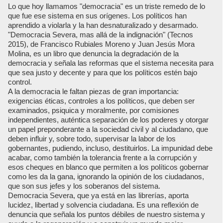
Lo que hoy llamamos "democracia" es un triste remedo de lo
que fue ese sistema en sus orígenes. Los políticos han
aprendido a violarla y la han desnaturalizado y desarmado.
"Democracia Severa, mas allá de la indignación" (Tecnos
2015), de Francisco Rubiales Moreno y Juan Jesús Mora
Molina, es un libro que denuncia la degradación de la
democracia y señala las reformas que el sistema necesita para
que sea justo y decente y para que los políticos estén bajo
control.
A la democracia le faltan piezas de gran importancia:
exigencias éticas, controles a los políticos, que deben ser
examinados, psiquica y moralmente, por comisiones
independientes, auténtica separación de los poderes y otorgar
un papel preponderante a la sociedad civil y al ciudadano, que
deben influir y, sobre todo, supervisar la labor de los
gobernantes, pudiendo, incluso, destituirlos. La impunidad debe
acabar, como también la tolerancia frente a la corrupción y
esos cheques en blanco que permiten a los políticos gobernar
como les da la gana, ignorando la opinión de los ciudadanos,
que son sus jefes y los soberanos del sistema.
Democracia Severa, que ya está en las librerías, aporta
lucidez, libertad y solvencia ciudadana. Es una reflexión de
denuncia que señala los puntos débiles de nuestro sistema y