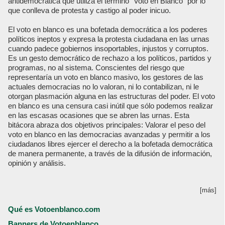
antidemocrática que utiliza el termino “Voto en Blanco” por lo
que conlleva de protesta y castigo al poder inicuo.
El voto en blanco es una bofetada democrática a los poderes
políticos ineptos y expresa la protesta ciudadana en las urnas
cuando padece gobiernos insoportables, injustos y corruptos.
Es un gesto democrático de rechazo a los políticos, partidos y
programas, no al sistema. Conscientes del riesgo que
representaría un voto en blanco masivo, los gestores de las
actuales democracias no lo valoran, ni lo contabilizan, ni le
otorgan plasmación alguna en las estructuras del poder. El voto
en blanco es una censura casi inútil que sólo podemos realizar
en las escasas ocasiones que se abren las urnas. Esta
bitácora abraza dos objetivos principales: Valorar el peso del
voto en blanco en las democracias avanzadas y permitir a los
ciudadanos libres ejercer el derecho a la bofetada democrática
de manera permanente, a través de la difusión de información,
opinión y análisis.
[más]
Qué es Votoenblanco.com
Banners de Votoenblanco