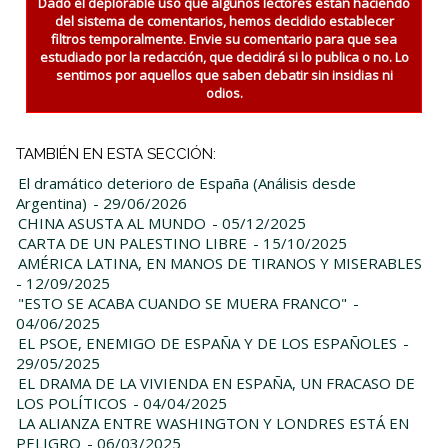
Dado el deplorable uso que algunos lectores están haciendo
del sistema de comentarios, hemos decidido establecer
filtros temporalmente. Envie su comentario para que sea
estudiado por la redacción, que decidirá si lo publica o no. Lo
sentimos por aquellos que saben debatir sin insidias ni
odios.
TAMBIÉN EN ESTA SECCIÓN:
El dramático deterioro de España (Análisis desde
Argentina)
- 29/06/2026
CHINA ASUSTA AL MUNDO
- 05/12/2025
CARTA DE UN PALESTINO LIBRE
- 15/10/2025
AMÉRICA LATINA, EN MANOS DE TIRANOS Y MISERABLES
- 12/09/2025
"ESTO SE ACABA CUANDO SE MUERA FRANCO"
-
04/06/2025
EL PSOE, ENEMIGO DE ESPAÑA Y DE LOS ESPAÑOLES
-
29/05/2025
EL DRAMA DE LA VIVIENDA EN ESPAÑA, UN FRACASO DE
LOS POLÍTICOS
- 04/04/2025
LA ALIANZA ENTRE WASHINGTON Y LONDRES ESTÁ EN
PELIGRO
- 06/03/2025