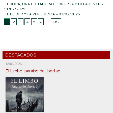
EUROPA, UNA DICTADURA CORRUPTA Y DECADENTE
-
11/02/2025
EL PODER Y LA VERGÜENZA
- 07/02/2025
1
2
3
4
5
»
...
182
DESTACADOS
18/06/2026
El Limbo, paraíso de libertad