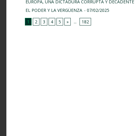
EUROPA, UNA DICTADURA CORRUPTA Y DECADENTE
EL PODER Y LA VERGÜENZA
- 07/02/2025
1
2
3
4
5
»
...
182