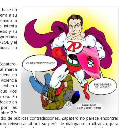
e hace un
erra a su
ndeando a
o intenta
tesis y su
espreciado
 PSOE y el
 busca su
Zapatero,
tal marca
etiene en
violencia
esentierra
 que «los
rror». En
udecido en
 por las
sobre ZP:
edio de públicas contradicciones, Zapatero no parece encontrar
ómo reinventar ahora su perfil de dialogante a ultranza, para