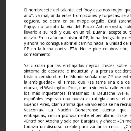
El hombrecete del talante, del “hoy estamos mejor qu
año”, va mal, anda entre trompicones y torpezas; se af
ceguera, se cierra en su miope orgullo. Está zara
Rajoy, no acepta la vía del Pacto Antiterrorista; sól
llevarlo a su redil y que, en un ‘sí, Buana’, acepte su 
desvío. En su afán por aislar al PP, lo ha denigrado y d
y ahora no consigue abrir el camino hacia la unidad del
PP en la lucha contra ETA. No le pide colaboración,
sometimiento.
Ya circulan por las embajadas negros chistes sobre 
síntoma de desastre e inquietud y la prensa occiden
triste incertidumbre. Le Monde señala que ZP «se entr
la ambigüedad»; el Times, que «se teme una ola de 
etarra»; el Washington Post, que la violencia callejera d
los más inquietantes fantasmas; la Deutsche Welle,
españoles esperan una nueva estrategia contra el te
Buenos Aires, Clarín afirma que «la violencia se ha recr
Vasconia». La Nación Bonaerense cuenta que,
embajadas, circula profusamente el penúltimo chiste 
«Entró por Atocha y sale por Barajas»; y añade: «En m
todavía un discurso creíble para zanjar la crisis… ¿C