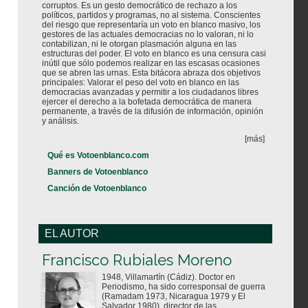
corruptos. Es un gesto democrático de rechazo a los
políticos, partidos y programas, no al sistema. Conscientes
del riesgo que representaría un voto en blanco masivo, los
gestores de las actuales democracias no lo valoran, ni lo
contabilizan, ni le otorgan plasmación alguna en las
estructuras del poder. El voto en blanco es una censura casi
inútil que sólo podemos realizar en las escasas ocasiones
que se abren las urnas. Esta bitácora abraza dos objetivos
principales: Valorar el peso del voto en blanco en las
democracias avanzadas y permitir a los ciudadanos libres
ejercer el derecho a la bofetada democrática de manera
permanente, a través de la difusión de información, opinión
y análisis.
[más]
Qué es Votoenblanco.com
Banners de Votoenblanco
Canción de Votoenblanco
EL AUTOR
Votoenblanco.com
Francisco Rubiales Moreno
1948, Villamartín (Cádiz). Doctor en
Periodismo, ha sido corresponsal de guerra
(Ramadam 1973, Nicaragua 1979 y El
Salvador 1980), director de las