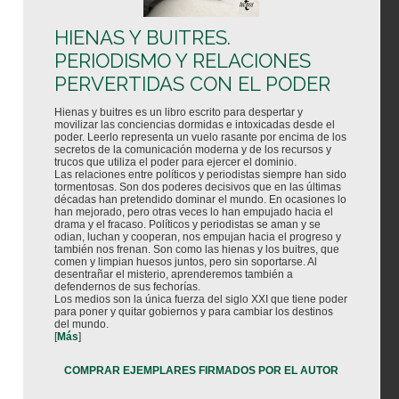
HIENAS Y BUITRES.
PERIODISMO Y RELACIONES
PERVERTIDAS CON EL PODER
Hienas y buitres es un libro escrito para despertar y
movilizar las conciencias dormidas e intoxicadas desde el
poder. Leerlo representa un vuelo rasante por encima de los
secretos de la comunicación moderna y de los recursos y
trucos que utiliza el poder para ejercer el dominio.
Las relaciones entre políticos y periodistas siempre han sido
tormentosas. Son dos poderes decisivos que en las últimas
décadas han pretendido dominar el mundo. En ocasiones lo
han mejorado, pero otras veces lo han empujado hacia el
drama y el fracaso. Políticos y periodistas se aman y se
odian, luchan y cooperan, nos empujan hacia el progreso y
también nos frenan. Son como las hienas y los buitres, que
comen y limpian huesos juntos, pero sin soportarse. Al
desentrañar el misterio, aprenderemos también a
defendernos de sus fechorías.
Los medios son la única fuerza del siglo XXI que tiene poder
para poner y quitar gobiernos y para cambiar los destinos
del mundo.
[
Más
]
COMPRAR EJEMPLARES FIRMADOS POR EL AUTOR