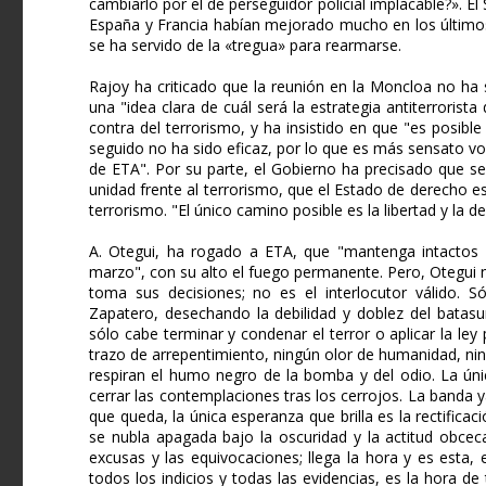
cambiarlo por el de perseguidor policial implacable?». E
España y Francia habían mejorado mucho en los últimos
se ha servido de la «tregua» para rearmarse.
Rajoy ha criticado que la reunión en la Moncloa no ha
una "idea clara de cuál será la estrategia antiterrorista
contra del terrorismo, y ha insistido en que "es posible
seguido no ha sido eficaz, por lo que es más sensato vol
de ETA". Por su parte, el Gobierno ha precisado que se
unidad frente al terrorismo, que el Estado de derecho es
terrorismo. "El único camino posible es la libertad y la 
A. Otegui, ha rogado a ETA, que "mantenga intactos 
marzo", con su alto el fuego permanente. Pero, Otegui 
toma sus decisiones; no es el interlocutor válido. Só
Zapatero, desechando la debilidad y doblez del batas
sólo cabe terminar y condenar el terror o aplicar la ley 
trazo de arrepentimiento, ningún olor de humanidad, ni
respiran el humo negro de la bomba y del odio. La únic
cerrar las contemplaciones tras los cerrojos. La banda y
que queda, la única esperanza que brilla es la rectific
se nubla apagada bajo la oscuridad y la actitud obcec
excusas y las equivocaciones; llega la hora y es esta
todos los indicios y todas las evidencias, es la hora d