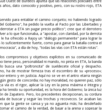
l Sud Ouest de Burdeos apunta que las relaciones policiales entre
 años, dato conocido y positivo, pero, con su rostro rojo, ETA
 servido para entablar el camino conjunto; no habiendo logrado
 del Gobierno", ha pedido la vuelta al Pacto por las Libertades y
 derrotar a ETA sin pagar precio político"; cree que el derrotero
ver a lo que funcionaba, a "apostar, con claridad, por la derrota
 le ha ofrecido a Rajoy un "diálogo permanente" para lograr la
 lo suficientemente fuerte, como para ganar la batalla contra el
democracia", a día de hoy, "todas las vías con ETA están rotas".
los compromisos y objetivos explícitos en su comunicado de
no tiene peso, personalidad ni mando, no pinta en ETA, la banda
lo busca una “poltroncita” de sueldecete oficial y despacho.
uno, ha de mostrar firmeza tras el escombro de su «proceso»;
por entero y en justicia. Aquí no se ve en el antro etarra ningún
ngún gesto de concordia; no hay moralidad, no quieren paz, sólo
a vía es el rigor, aplicar la Ley en la pena máxima e íntegra y
a ha tenido su oportunidad, es la hora del Gobierno; la única luz
ación de Zapatero. Pero, los precedentes decepcionan, su cordura
ada de buscar y seguir las trochas y recovecos. Se acaban las
, en que la gente se cansa y ya no aguanta más; ha desdeñado
e tomar el camino de la verdad, de bajar a la arena y sopesar la