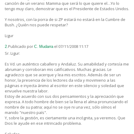
canción de un verano: Mamma que será lo que quiere el…Yo lo
tengo muy claro, demostrar que es el Presidente de Estados Unidos.
Y nosotros, con la porra de si ZP estará no estará en la Cumbre de
Bush. ¿Quién nos puede respetar?
Ligur
Publicado por
el 07/11/2008 11:17
2.
C. Mudarra
Sr. Ligur:
Es Vd. un auténtico caballero y Andaluz. Su amabilidad y cortesía me
abruman y corroboran mis calificativos. Muchas gracias. Le
agradezco que se acerque y lea mis escritos. Además de ser un
honor, la presencia de los lectores da vida y movimieno a las
páginas e inyecta ánimo al escritor en este silencio y soledad que
envuelve nuestra labor.
Estoy de acuerdo con sus dos pensamientos y la apreciación que
expresa. A todo hombre de bien se la llena el alma pronunciando el
nombre de su patria; aquí no se oye ni una vez, sólo oímos el
manido "nuestro país".
Y, sobre la gestión, es ciertamente una incógnita, ya veremos. Que
Dios le ayude en ese intrincado problema.