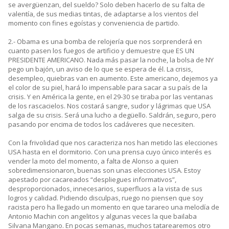
se avergüenzan, del sueldo? Solo deben hacerlo de su falta de
valentía, de sus medias tintas, de adaptarse a los vientos del
momento con fines egoístas y conveniencia de partido.
2.- Obama es una bomba de relojería que nos sorprenderá en
cuanto pasen los fuegos de artificio y demuestre que ES UN
PRESIDENTE AMERICANO. Nada más pasar la noche, la bolsa de NY
pego un bajón, un aviso de lo que se espera de él. La crisis,
desempleo, quiebras van en aumento. Este americano, dejemos ya
el color de su piel, hará lo impensable para sacar a su país de la
crisis. Y en América la gente, en el 29-30 se tiraba por las ventanas
de los rascacielos. Nos costará sangre, sudor y lágrimas que USA
salga de su crisis. Será una lucho a degüello. Saldrán, seguro, pero
pasando por encima de todos los cadáveres que necesiten.
Con la frivolidad que nos caracteriza nos han metido las elecciones
USA hasta en el dormitorio. Con una prensa cuyo único interés es
vender la moto del momento, a falta de Alonso a quien
sobredimensionaron, buenas son unas elecciones USA. Estoy
apestado por cacareados “despliegues informativos”,
desproporcionados, innecesarios, superfluos a la vista de sus
logros y calidad. Pidiendo disculpas, ruego no piensen que soy
racista pero ha llegado un momento en que tarareo una melodía de
Antonio Machin con angelitos y algunas veces la que bailaba
Silvana Mangano. En pocas semanas, muchos tatarearemos otro