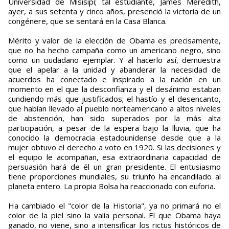
Universidad de Misisipi; tal estudiante, James Meredith,
ayer, a sus setenta y cinco años, presenció la victoria de un
congénere, que se sentará en la Casa Blanca.
Mérito y valor de la elección de Obama es precisamente,
que no ha hecho campaña como un americano negro, sino
como un ciudadano ejemplar. Y al hacerlo así, demuestra
que el apelar a la unidad y abanderar la necesidad de
acuerdos ha conectado e inspirado a la nación en un
momento en el que la desconfianza y el desánimo estaban
cundiendo más que justificados; el hastío y el desencanto,
que habían llevado al pueblo norteamericano a altos niveles
de abstención, han sido superados por la más alta
participación, a pesar de la espera bajo la lluvia, que ha
conocido la democracia estadounidense desde que a la
mujer obtuvo el derecho a voto en 1920. Si las decisiones y
el equipo le acompañan, esa extraordinaria capacidad de
persuasión hará de él un gran presidente. El entusiasmo
tiene proporciones mundiales, su triunfo ha encandilado al
planeta entero. La propia Bolsa ha reaccionado con euforia.
Ha cambiado el "color de la Historia", ya no primará no el
color de la piel sino la valía personal. El que Obama haya
ganado, no viene, sino a intensificar los rictus históricos de