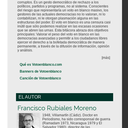
corruptos. Es un gesto democrático de rechazo a los
políticos, partidos y programas, no al sistema. Conscientes
del riesgo que representaría un voto en blanco masivo, los
gestores de las actuales democracias no lo valoran, ni lo
contabilizan, ni le otorgan plasmación alguna en las
estructuras del poder. El voto en blanco es una censura casi
inútil que sólo podemos realizar en las escasas ocasiones
que se abren las urnas. Esta bitácora abraza dos objetivos
principales: Valorar el peso del voto en blanco en las
democracias avanzadas y permitir a los ciudadanos libres
ejercer el derecho a la bofetada democrática de manera
permanente, a través de la difusión de información, opinión
y análisis.
[más]
Qué es Votoenblanco.com
Banners de Votoenblanco
Canción de Votoenblanco
EL AUTOR
Votoenblanco.com
Francisco Rubiales Moreno
1948, Villamartín (Cádiz). Doctor en
Periodismo, ha sido corresponsal de guerra
(Ramadam 1973, Nicaragua 1979 y El
Salvador 1980), director de las