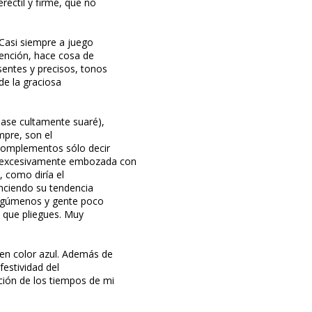
réctil y firme, que no
 Casi siempre a juego
tención, hace cosa de
entes y precisos, tonos
de la graciosa
éase cultamente suaré),
mpre, son el
 complementos sólo decir
e excesivamente embozada con
, como diría el
enciendo su tendencia
nergúmenos y gente poco
é que pliegues. Muy
en color azul. Además de
festividad del
ión de los tiempos de mi