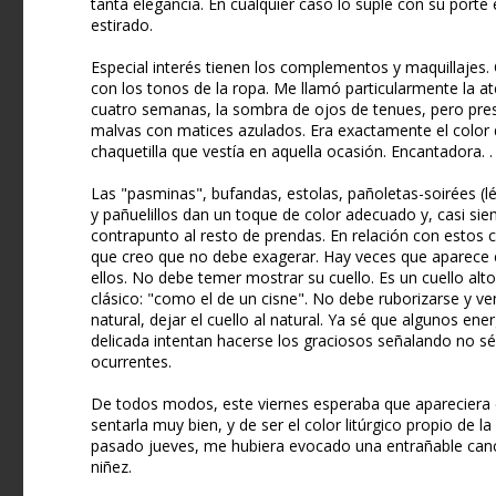
tanta elegancia. En cualquier caso lo suple con su porte e
estirado.
Especial interés tienen los complementos y maquillajes.
con los tonos de la ropa. Me llamó particularmente la a
cuatro semanas, la sombra de ojos de tenues, pero pres
malvas con matices azulados. Era exactamente el color 
chaquetilla que vestía en aquella ocasión. Encantadora. .
Las "pasminas", bufandas, estolas, pañoletas-soirées (l
y pañuelillos dan un toque de color adecuado y, casi sie
contrapunto al resto de prendas. En relación con estos
que creo que no debe exagerar. Hay veces que aparec
ellos. No debe temer mostrar su cuello. Es un cuello alto
clásico: "como el de un cisne". No debe ruborizarse y v
natural, dejar el cuello al natural. Ya sé que algunos e
delicada intentan hacerse los graciosos señalando no s
ocurrentes.
De todos modos, este viernes esperaba que apareciera 
sentarla muy bien, y de ser el color litúrgico propio de la 
pasado jueves, me hubiera evocado una entrañable canc
niñez.