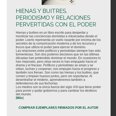
HIENAS Y BUITRES.
PERIODISMO Y RELACIONES
PERVERTIDAS CON EL PODER
Hienas y buitres es un libro escrito para despertar y
movilizar las conciencias dormidas e intoxicadas desde el
poder. Leerlo representa un vuelo rasante por encima de los
secretos de la comunicación moderna y de los recursos y
trucos que utiliza el poder para ejercer el dominio.
Las relaciones entre políticos y periodistas siempre han sido
tormentosas. Son dos poderes decisivos que en las últimas
décadas han pretendido dominar el mundo. En ocasiones lo
han mejorado, pero otras veces lo han empujado hacia el
drama y el fracaso. Políticos y periodistas se aman y se
odian, luchan y cooperan, nos empujan hacia el progreso y
también nos frenan. Son como las hienas y los buitres, que
comen y limpian huesos juntos, pero sin soportarse. Al
desentrañar el misterio, aprenderemos también a
defendernos de sus fechorías.
Los medios son la única fuerza del siglo XXI que tiene poder
para poner y quitar gobiernos y para cambiar los destinos
del mundo.
[
Más
]
COMPRAR EJEMPLARES FIRMADOS POR EL AUTOR