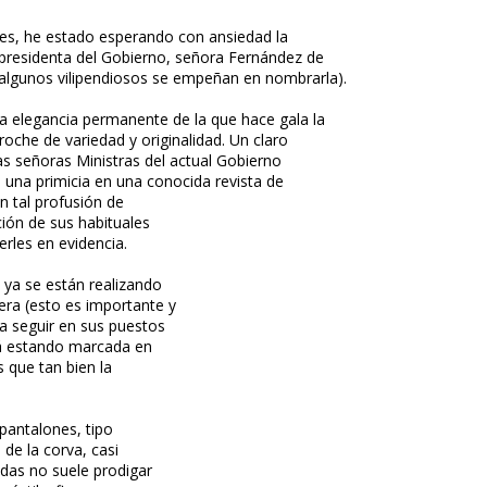
rnes, he estado esperando con ansiedad la
cepresidenta del Gobierno, señora Fernández de
algunos vilipendiosos se empeñan en nombrarla).
la elegancia permanente de la que hace gala la
roche de variedad y originalidad. Un claro
as señoras Ministras del actual Gobierno
n una primicia en una conocida revista de
n tal profusión de
ción de sus habituales
rles en evidencia.
 ya se están realizando
ra (esto es importante y
a seguir en sus puestos
irá estando marcada en
s que tan bien la
pantalones, tipo
 de la corva, casi
ndas no suele prodigar