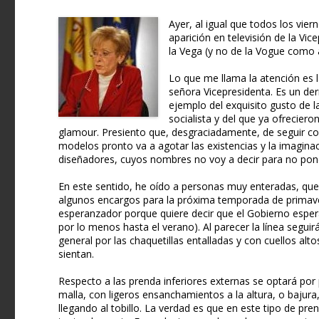
Ayer, al igual que todos los vie
aparición en televisión de la Vi
la Vega (y no de la Vogue como 
Lo que me llama la atención es 
señora Vicepresidenta. Es un der
ejemplo del exquisito gusto de l
socialista y del que ya ofreciero
glamour. Presiento que, desgraciadamente, de seguir co
modelos pronto va a agotar las existencias y la imagina
diseñadores, cuyos nombres no voy a decir para no pone
En este sentido, he oído a personas muy enteradas, que
algunos encargos para la próxima temporada de primave
esperanzador porque quiere decir que el Gobierno esper
por lo menos hasta el verano). Al parecer la línea segu
general por las chaquetillas entalladas y con cuellos alto
sientan.
Respecto a las prenda inferiores externas se optará por 
malla, con ligeros ensanchamientos a la altura, o bajura,
llegando al tobillo. La verdad es que en este tipo de pre