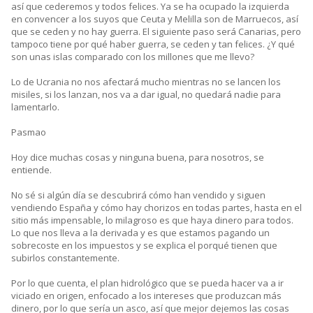
así que cederemos y todos felices. Ya se ha ocupado la izquierda
en convencer a los suyos que Ceuta y Melilla son de Marruecos, así
que se ceden y no hay guerra. El siguiente paso será Canarias, pero
tampoco tiene por qué haber guerra, se ceden y tan felices. ¿Y qué
son unas islas comparado con los millones que me llevo?
Lo de Ucrania no nos afectará mucho mientras no se lancen los
misiles, si los lanzan, nos va a dar igual, no quedará nadie para
lamentarlo.
Pasmao
Hoy dice muchas cosas y ninguna buena, para nosotros, se
entiende.
No sé si algún día se descubrirá cómo han vendido y siguen
vendiendo España y cómo hay chorizos en todas partes, hasta en el
sitio más impensable, lo milagroso es que haya dinero para todos.
Lo que nos lleva a la derivada y es que estamos pagando un
sobrecoste en los impuestos y se explica el porqué tienen que
subirlos constantemente.
Por lo que cuenta, el plan hidrológico que se pueda hacer va a ir
viciado en origen, enfocado a los intereses que produzcan más
dinero, por lo que sería un asco, así que mejor dejemos las cosas