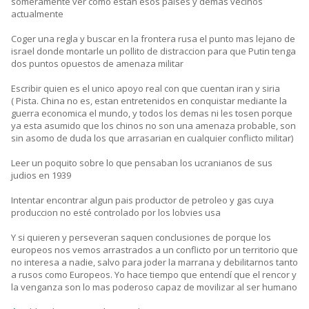
someramente ver como estan esos paises y demás vecinos
actualmente
Coger una regla y buscar en la frontera rusa el punto mas lejano de
israel donde montarle un pollito de distraccion para que Putin tenga
dos puntos opuestos de amenaza militar
Escribir quien es el unico apoyo real con que cuentan iran y siria
( Pista. China no es, estan entretenidos en conquistar mediante la
guerra economica el mundo, y todos los demas ni les tosen porque
ya esta asumido que los chinos no son una amenaza probable, son
sin asomo de duda los que arrasarian en cualquier conflicto militar)
Leer un poquito sobre lo que pensaban los ucranianos de sus
judios en 1939
Intentar encontrar algun pais productor de petroleo y gas cuya
produccion no esté controlado por los lobvies usa
Y si quieren y perseveran saquen conclusiones de porque los
europeos nos vemos arrastrados a un conflicto por un territorio que
no interesa a nadie, salvo para joder la marrana y debilitarnos tanto
a rusos como Europeos. Yo hace tiempo que entendí que el rencor y
la venganza son lo mas poderoso capaz de movilizar al ser humano