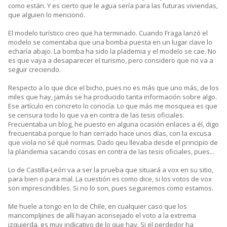
como están. Y es cierto que le agua sería para las futuras viviendas,
que alguien lo mencionó.
El modelo turístico creo que ha terminado. Cuando Fraga lanzó el
modelo se comentaba que una bomba puesta en un lugar clave lo
echaría abajo. La bomba ha sido la plademia y el modelo se cae. No
es que vaya a desaparecer el turismo, pero considero que no va a
seguir creciendo.
Respecto a lo que dice el bicho, pues no es más que uno más, de los
miles que hay, jamás se ha producido tanta información sobre algo.
Ese artículo en concreto lo conocía. Lo que más me mosquea es que
se censura todo lo que va en contra de las tesis oficiales.
Frecuentaba un blog, he puesto en alguna ocasión enlaces a él, digo
frecuentaba porque lo han cerrado hace unos días, con la excusa
que viola no sé qué normas. Dado qeu llevaba desde el principio de
la plandemia sacando cosas en contra de las tesis oficiales, pues...
Lo de Castilla-León va a ser la prueba que situará a vox en su sitio,
para bien o para mal. La cuestión es como dice, si los votos de vox
son imprescindibles. Si no lo son, pues seguiremos como estamos.
Me huele a tongo en lo de Chile, en cualquier caso que los
maricompljines de allí hayan aconsejado el voto a la extrema
izquierda, es muy indicativo de lo que hay. Si el perdedor ha