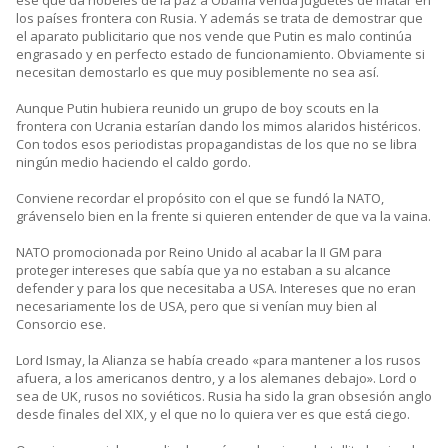
ese que da nóbeles de la paz a Obama venda juguetes de matar en
los países frontera con Rusia. Y además se trata de demostrar que
el aparato publicitario que nos vende que Putin es malo continúa
engrasado y en perfecto estado de funcionamiento. Obviamente si
necesitan demostarlo es que muy posiblemente no sea así.
Aunque Putin hubiera reunido un grupo de boy scouts en la
frontera con Ucrania estarían dando los mimos alaridos histéricos.
Con todos esos periodistas propagandistas de los que no se libra
ningún medio haciendo el caldo gordo.
Conviene recordar el propósito con el que se fundó la NATO,
grávenselo bien en la frente si quieren entender de que va la vaina.
NATO promocionada por Reino Unido al acabar la II GM para
proteger intereses que sabía que ya no estaban a su alcance
defender y para los que necesitaba a USA. Intereses que no eran
necesariamente los de USA, pero que si venían muy bien al
Consorcio ese.
Lord Ismay, la Alianza se había creado «para mantener a los rusos
afuera, a los americanos dentro, y a los alemanes debajo». Lord o
sea de UK, rusos no soviéticos. Rusia ha sido la gran obsesión anglo
desde finales del XIX, y el que no lo quiera ver es que está ciego.