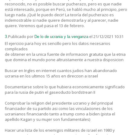
reconocido, no es posible buscar pucherazo, pero es que nadie
está interesado, porque en Perú, se habló mucho al principio, pero
luego nada. ¡Qué le puedo decir! La teoría del pucherazo es
indemostrable si nadie quiere demostrarla y al parecer, nadie
quiere. Veremos qué pasa el 13 de febrero.
Publicado por
el 21/12/2021 10:31
3.
De lo de ucrania y la venganza
El ejercicio para hoy es sencillo pero los datos necesarios
complicados
de obtener en la unica fuente de informacion gratuita que la etnia
que domina el mundo pone altruistamente a nuestra disposicion
Buscar en Ingles en internet cuantos judios han abandonado
ucrania en los ultimos 15 años en direccion a israel
Documentarse sobre lo que hubiera economicamente significado
para la rusia de putin el gaseoducto bordstrean II
Comprobar la religion del presidente ucranio y del principal
financiador de su partido asi como las vinculaciones de los
ucranianos financiando tanto a trump como a biden (pista el
apellido Kagan y su mujer son fundamentales)
Hacer una lista de los enemigos militares de israel en 1980 y