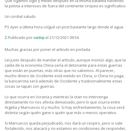
Que sigamos siglo y medio después en la misma batallita haciendo
la pelota a intereses de fuera del continente Uropeo es significativo.
Un cordial saludo
PS Ayer a última hora colgué un post bastante largo donde el agua.
Publicado por
el 21/12/2021 09:54
2.
vanlop
Muchas gracias por poner el artículo en portada.
Leí justo después de mandar el artículo, aunque insinúo algo, que la
caída de la economía China sería el detonante para estas guerras
que están en puertas, más otras que no sabemos. Al parecer,
mucho dinero de Occidente está metido en China, si China no paga,
la bancarrota será además de Occidente y tradicionalmente estas
cosas se tapan con guerras.
Lo que ocurra en Ucrania y mientras la otan no intervenga
directamente no nos afecta demasiado, pero lo que ocurra entre
Argelia y Marruecos sí y mucho. Si hay enfrentamiento, la cosa será
distinta según quién gane o quién que más o menos operativo.
Si Marruecos queda perjudicado, nos dará un respiro, pero si sale
fortalecido, nos atacará y no estamos en condiciones de responder,