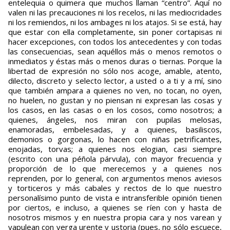
entelequia o quimera que muchos llaman “centro”. Aquí no
valen ni las precauciones ni los recelos, ni las mediocridades
ni los remiendos, ni los ambages ni los atajos. Si se está, hay
que estar con ella completamente, sin poner cortapisas ni
hacer excepciones, con todos los antecedentes y con todas
las consecuencias, sean aquéllos más o menos remotos o
inmediatos y éstas más o menos duras o tiernas. Porque la
libertad de expresión no sólo nos acoge, amable, atento,
dilecto, discreto y selecto lector, a usted o a ti y a mí, sino
que también ampara a quienes no ven, no tocan, no oyen,
no huelen, no gustan y no piensan ni expresan las cosas y
los casos, en las casas o en los cosos, como nosotros; a
quienes, ángeles, nos miran con pupilas melosas,
enamoradas, embelesadas, y a quienes, basiliscos,
demonios o gorgonas, lo hacen con niñas petrificantes,
enojadas, torvas; a quienes nos elogian, casi siempre
(escrito con una péñola párvula), con mayor frecuencia y
proporción de lo que merecemos y a quienes nos
reprenden, por lo general, con argumentos menos aviesos
y torticeros y más cabales y rectos de lo que nuestro
personalísimo punto de vista e intransferible opinión tienen
por ciertos, e incluso, a quienes se ríen con y hasta de
nosotros mismos y en nuestra propia cara y nos varean y
vapulean con verga urente y ustoria (pues, no sólo escuece,