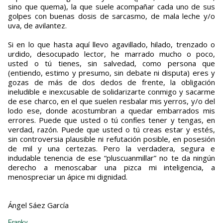
sino que quema), la que suele acompañar cada uno de sus
golpes con buenas dosis de sarcasmo, de mala leche y/o
uva, de avilantez.
Si en lo que hasta aquí llevo agavillado, hilado, trenzado o
urdido, desocupado lector, he marrado mucho o poco,
usted o tú tienes, sin salvedad, como persona que
(entiendo, estimo y presumo, sin debate ni disputa) eres y
gozas de más de dos dedos de frente, la obligación
ineludible e inexcusable de solidarizarte conmigo y sacarme
de ese charco, en el que suelen resbalar mis yerros, y/o del
lodo ese, donde acostumbran a quedar embarrados mis
errores. Puede que usted o tú confíes tener y tengas, en
verdad, razón. Puede que usted o tú creas estar y estés,
sin controversia plausible ni refutación posible, en posesión
de mil y una certezas. Pero la verdadera, segura e
indudable tenencia de ese “pluscuanmillar” no te da ningún
derecho a menoscabar una pizca mi inteligencia, a
menospreciar un ápice mi dignidad.
Ángel Sáez García
Franky