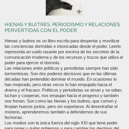
HIENAS Y BUITRES. PERIODISMO Y RELACIONES
PERVERTIDAS CON EL PODER
Hienas y buitres es un libro escrito para despertar y movilizar
las conciencias dormidas e intoxicadas desde el poder. Leerlo
representa un vuelo rasante por encima de los secretos de la
comunicación moderna y de los recursos y trucos que utiliza el
poder para ejercer el dominio.
Las relaciones entre políticos y periodistas siempre han sido
tormentosas. Son dos poderes decisivos que en las últimas
décadas han pretendido dominar el mundo. En ocasiones lo
han mejorado, pero otras veces lo han empujado hacia el
drama y el fracaso. Políticos y periodistas se aman y se odian,
luchan y cooperan, nos empujan hacia el progreso y también
nos frenan. Son como las hienas y los buitres, que comen y
limpian huesos juntos, pero sin soportarse. Al desentrañar el
misterio, aprenderemos también a defendernos de sus
fechorías.
Los medios son la única fuerza del siglo XXI que tiene poder
para poner y quitar gobiernos y para cambiar los destinos del