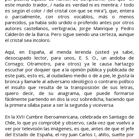
este mundo traidor, / nada es verdad ni es mentira; / todo
es según el color / del cristal con que se mira”), que, entera
o parcialmente, con otros vocablos, más o menos
parecidos, ya había sido urdido o proferido antes por otros
autores castellanos, verbigracia, Jorge Manrique y Pedro
Calderón de la Barca. Pero sigue siendo una certeza, aunque
el cristal sea incoloro.
Aquí, en España, al menda lerenda (usted ya sabe,
desocupado lector, para unos, E. S. O., un andoba de
Cornago; Otramotro, para otros) ya le causa hartazgo
escuchar por doquier que a la opinión pública y publicada de
este país, esto es, al ciudadano medio o de a pie, le gusta la
bronca y llamarle al adversario ideológico o contrario político
el insulto que resulta de la transposición de sus letras,
quiero decir, de su anagrama, que puede formarse
fácilmente partiendo en dos la voz sobredicha, haciendo que
la primera sílaba pase a ser la segunda y viceversa.
En la XVII Cumbre Iberoamericana, celebrada en Santiago de
Chile, lo que yo comprobé y observo, cada vez que vuelvo a
ver por televisión las imágenes, es que, antes de que el jefe
del Estado de España, el rey Juan Carlos I, ahíto, suelte por