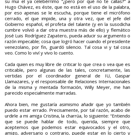
su mui el ya celebérrimo “¿pero por qué no te callas?” a
Hugo Chávez, es éste, que no está en el uso de la palabra,
por eso apenas se le escucha, porque tiene el micrófono
cerrado, el que impide, una y otra vez, que el jefe del
Gobierno español, el profeta del talante (y en la susodicha
cumbre volvió a dar otra muestra más de ello) y flemático
José Luis Rodríguez Zapatero, pueda aducir su argumento o
razón impecable; cosa que logró hacer cuando el presidente
venezolano, por fin, guardó silencio. Tal cosa vi y tal cosa
veo. Como lo viví y vivo lo cuento.
Cada quien es muy libre de criticar lo que crea o vea que es
criticable, pero algunas de las tales, concretamente, las
vertidas por el coordinador general de IU, Gaspar
Llamazares, y el responsable de Relaciones Internacionales
de la misma y mentada formación, Willy Meyer, me han
parecido especialmente marradas.
Ahora bien, me gustaría asimismo añadir que yo también
puedo estar errado. Precisamente, por tal razón, acabo de
urdirle a mi amiga Cristina, la charrúa, lo siguiente: “Entiendo
que se puede hablar de todo, querida, siempre que
aceptemos que podemos estar equivocados y el otro,
amigo, adversario o contrario, puede estar en lo cierto y