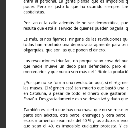
entra al personal. La gente piensa que es imposible 
poder. Pero es justo lo que ha ocurrido siempre. Las
capitalistas.
Por tanto, la calle además de no ser democrática, pue
resulta que está al servicio de quienes pueden pagarla
Es más, si nos fijamos, ninguna de las revoluciones 
todas han montado una democracia aparente para tener
oligarquías, que son las que ponen el dinero.
Las revoluciones triunfan, no porque sean cosa del pue
que nadie mueve un dedo para defenderlo, pero el "p
mercenarios y que nunca son más del 1 % de la población
¿Por qué no se forma una revolución aquí, si el régim
las masas. El régimen está tan muerto que bastó una i
en Cataluña, a pesar de todo el dinero que gastaron l
España. Desgraciadamente eso se desactivó y dudo que 
También es cierto que hay una masa que no se mete en n
parte son adictos, otra parte, enemigos y otra parte,
estos momentos sean más del 40 % y los adictos menos 
que sean el 40, es imposible cualquier protesta. Y 