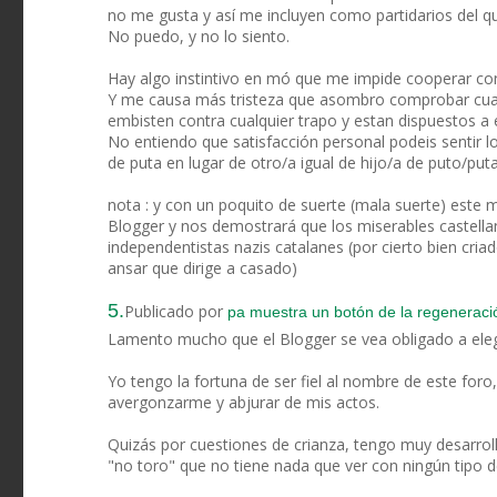
no me gusta y así me incluyen como partidarios del que
No puedo, y no lo siento.
Hay algo instintivo en mó que me impide cooperar con 
Y me causa más tristeza que asombro comprobar cuanta
embisten contra cualquier trapo y estan dispuestos a el
No entiendo que satisfacción personal podeis sentir lo
de puta en lugar de otro/a igual de hijo/a de puto/puta
nota : y con un poquito de suerte (mala suerte) este 
Blogger y nos demostrará que los miserables castellan
independentistas nazis catalanes (por cierto bien cri
ansar que dirige a casado)
5.
Publicado por
pa muestra un botón de la regenerac
Lamento mucho que el Blogger se vea obligado a eleg
Yo tengo la fortuna de ser fiel al nombre de este foro
avergonzarme y abjurar de mis actos.
Quizás por cuestiones de crianza, tengo muy desarroll
"no toro" que no tiene nada que ver con ningún tipo d