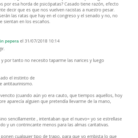
dos por esa horda de psicópatas? Casado tiene razón, efecto
te decir que es que nos vuelven racistas a nuestro pesar.
serán las ratas que hay en el congreso y el senado y no, no
se sientan en los escaños.
el 31/07/2018 10:14
ión pepera
ir.
, y por tanto no necesito taparme las narices y luego
ado el instinto de
e antitaurinismo.
ovencito (cuando aún yo era cauto, que tiempos aquellos, hoy
re aparecía alguien que pretendía llevarme de la mano,
no sencillamente , intentaban que el nuevo= yo se estrellase
ido y un contrincante menos para las almas caritativas.
 ponen cualquier tipo de trapo, para que yo embista lo que