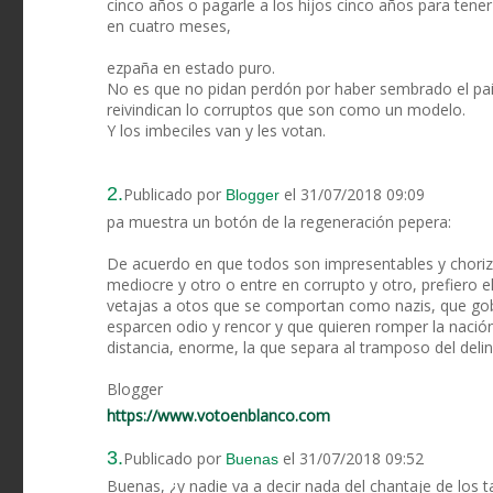
cinco años o pagarle a los hijos cinco años para ten
en cuatro meses,
ezpaña en estado puro.
No es que no pidan perdón por haber sembrado el pais
reivindican lo corruptos que son como un modelo.
Y los imbeciles van y les votan.
2.
Publicado por
el 31/07/2018 09:09
Blogger
pa muestra un botón de la regeneración pepera:
De acuerdo en que todos son impresentables y chorizo
mediocre y otro o entre en corrupto y otro, prefiero 
vetajas a otos que se comportan como nazis, que gobi
esparcen odio y rencor y que quieren romper la nac
distancia, enorme, la que separa al tramposo del deli
Blogger
https://www.votoenblanco.com
3.
Publicado por
el 31/07/2018 09:52
Buenas
Buenas, ¿y nadie va a decir nada del chantaje de los t