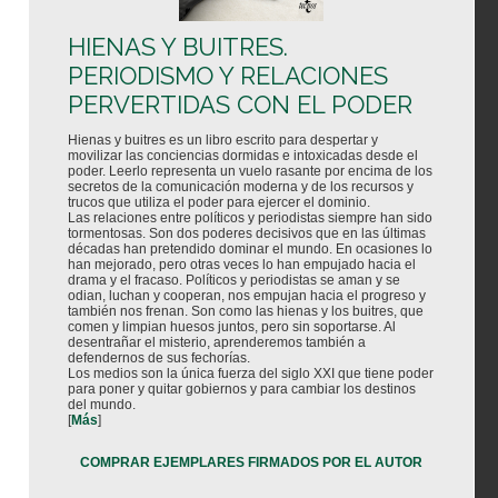
HIENAS Y BUITRES.
PERIODISMO Y RELACIONES
PERVERTIDAS CON EL PODER
Hienas y buitres es un libro escrito para despertar y
movilizar las conciencias dormidas e intoxicadas desde el
poder. Leerlo representa un vuelo rasante por encima de los
secretos de la comunicación moderna y de los recursos y
trucos que utiliza el poder para ejercer el dominio.
Las relaciones entre políticos y periodistas siempre han sido
tormentosas. Son dos poderes decisivos que en las últimas
décadas han pretendido dominar el mundo. En ocasiones lo
han mejorado, pero otras veces lo han empujado hacia el
drama y el fracaso. Políticos y periodistas se aman y se
odian, luchan y cooperan, nos empujan hacia el progreso y
también nos frenan. Son como las hienas y los buitres, que
comen y limpian huesos juntos, pero sin soportarse. Al
desentrañar el misterio, aprenderemos también a
defendernos de sus fechorías.
Los medios son la única fuerza del siglo XXI que tiene poder
para poner y quitar gobiernos y para cambiar los destinos
del mundo.
[
Más
]
COMPRAR EJEMPLARES FIRMADOS POR EL AUTOR