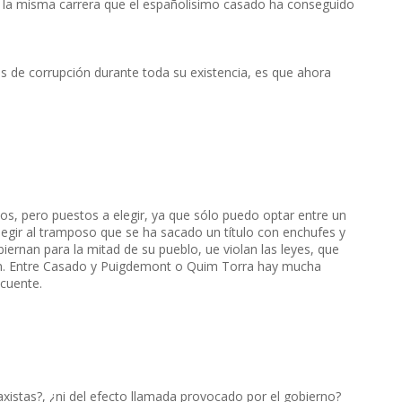
er la misma carrera que el españolisimo casado ha conseguido
 de corrupción durante toda su existencia, es que ahora
s, pero puestos a elegir, ya que sólo puedo optar entre un
elegir al tramposo que se ha sacado un título con enchufes y
ernan para la mitad de su pueblo, ue violan las leyes, que
ión. Entre Casado y Puigdemont o Quim Torra hay mucha
ncuente.
axistas?, ¿ni del efecto llamada provocado por el gobierno?