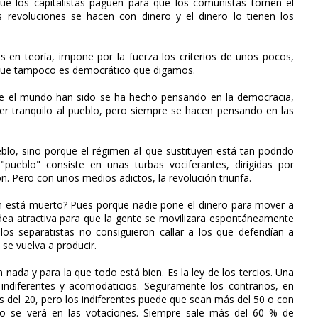
que los capitalistas paguen para que los comunistas tomen el
 revoluciones se hacen con dinero y el dinero lo tienen los
s en teoría, impone por la fuerza los criterios de unos pocos,
, que tampoco es democrático que digamos.
que el mundo han sido se ha hecho pensando en la democracia,
 tranquilo al pueblo, pero siempre se hacen pensando en las
blo, sino porque el régimen al que sustituyen está tan podrido
ueblo" consiste en unas turbas vociferantes, dirigidas por
. Pero con unos medios adictos, la revolución triunfa.
en está muerto? Pues porque nadie pone el dinero para mover a
dea atractiva para que la gente se movilizara espontáneamente
os separatistas no consiguieron callar a los que defendían a
se vuelva a producir.
ada y para la que todo está bien. Es la ley de los tercios. Una
 indiferentes y acomodaticios. Seguramente los contrarios, en
del 20, pero los indiferentes puede que sean más del 50 o con
eso se verá en las votaciones. Siempre sale más del 60 % de