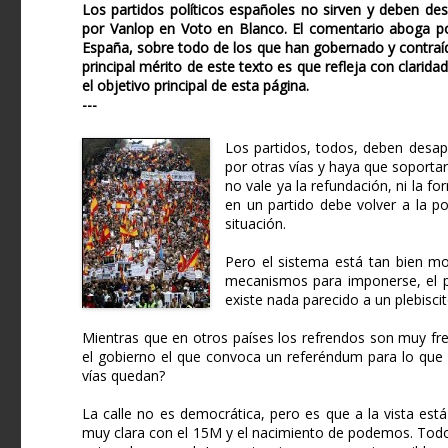
Los partidos políticos españoles no sirven y deben de
por Vanlop en Voto en Blanco. El comentario aboga por
España, sobre todo de los que han gobernado y contraíd
principal mérito de este texto es que refleja con clarid
el objetivo principal de esta página.
---
Los partidos, todos, deben desapa
por otras vías y haya que soporta
no vale ya la refundación, ni la f
en un partido debe volver a la po
situación.
Pero el sistema está tan bien m
mecanismos para imponerse, el p
existe nada parecido a un plebisci
Mientras que en otros países los refrendos son muy fre
el gobierno el que convoca un referéndum para lo que l
vías quedan?
La calle no es democrática, pero es que a la vista es
muy clara con el 15M y el nacimiento de podemos. Todo 