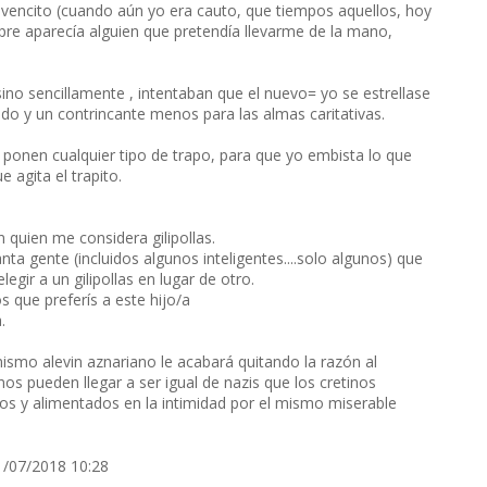
ovencito (cuando aún yo era cauto, que tiempos aquellos, hoy
re aparecía alguien que pretendía llevarme de la mano,
no sencillamente , intentaban que el nuevo= yo se estrellase
ido y un contrincante menos para las almas caritativas.
 ponen cualquier tipo de trapo, para que yo embista lo que
 agita el trapito.
quien me considera gilipollas.
 gente (incluidos algunos inteligentes....solo algunos) que
egir a un gilipollas en lugar de otro.
s que preferís a este hijo/a
.
mismo alevin aznariano le acabará quitando la razón al
os pueden llegar a ser igual de nazis que los cretinos
ados y alimentados en la intimidad por el mismo miserable
1/07/2018 10:28