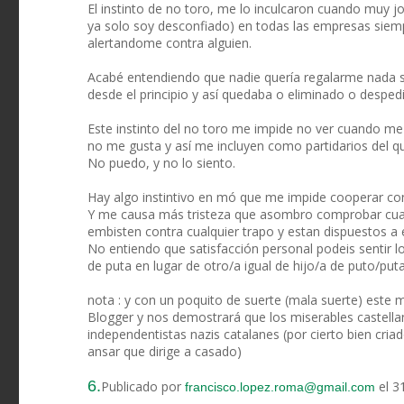
El instinto de no toro, me lo inculcaron cuando muy j
ya solo soy desconfiado) en todas las empresas siemp
alertandome contra alguien.
Acabé entendiendo que nadie quería regalarme nada si
desde el principio y así quedaba o eliminado o desped
Este instinto del no toro me impide no ver cuando me
no me gusta y así me incluyen como partidarios del que
No puedo, y no lo siento.
Hay algo instintivo en mó que me impide cooperar con 
Y me causa más tristeza que asombro comprobar cuanta
embisten contra cualquier trapo y estan dispuestos a el
No entiendo que satisfacción personal podeis sentir lo
de puta en lugar de otro/a igual de hijo/a de puto/puta
nota : y con un poquito de suerte (mala suerte) este 
Blogger y nos demostrará que los miserables castellan
independentistas nazis catalanes (por cierto bien cri
ansar que dirige a casado)
6.
Publicado por
el 3
francisco.lopez.roma@gmail.com