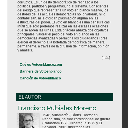
corruptos. Es un gesto democrático de rechazo a los
políticos, partidos y programas, no al sistema. Conscientes
del riesgo que representaría un voto en blanco masivo, los
gestores de las actuales democracias no lo valoran, ni lo
contabilizan, ni le otorgan plasmación alguna en las
estructuras del poder. El voto en blanco es una censura casi
inútil que sólo podemos realizar en las escasas ocasiones
que se abren las urnas. Esta bitácora abraza dos objetivos
principales: Valorar el peso del voto en blanco en las
democracias avanzadas y permitir a los ciudadanos libres
ejercer el derecho a la bofetada democrática de manera
permanente, a través de la difusión de información, opinión
y análisis.
[más]
Qué es Votoenblanco.com
Banners de Votoenblanco
Canción de Votoenblanco
EL AUTOR
Votoenblanco.com
Francisco Rubiales Moreno
1948, Villamartín (Cádiz). Doctor en
Periodismo, ha sido corresponsal de guerra
(Ramadam 1973, Nicaragua 1979 y El
Salvador 1980), director de las