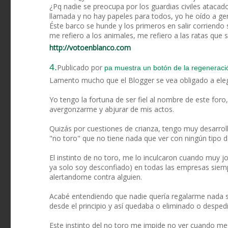
¿Pq nadie se preocupa por los guardias civiles ataca
llamada y no hay papeles para todos, yo he oído a gen
Éste barco se hunde y los primeros en salir corriendo 
me refiero a los animales, me refiero a las ratas que 
http://votoenblanco.com
4.
Publicado por
pa muestra un botón de la regenerac
Lamento mucho que el Blogger se vea obligado a eleg
Yo tengo la fortuna de ser fiel al nombre de este foro
avergonzarme y abjurar de mis actos.
Quizás por cuestiones de crianza, tengo muy desarroll
"no toro" que no tiene nada que ver con ningún tipo d
El instinto de no toro, me lo inculcaron cuando muy j
ya solo soy desconfiado) en todas las empresas siemp
alertandome contra alguien.
Acabé entendiendo que nadie quería regalarme nada si
desde el principio y así quedaba o eliminado o desped
Este instinto del no toro me impide no ver cuando me