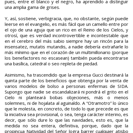
pues, entre el blanco y el negro, ha aprendido a distinguir
una amplia gama de grises.
Y, así, sostiene, verbigracia, que, no obstante, según puede
leerse en el evangelio, es más fácil que un camello entre por
el ojo de una aguja que un rico en el Reino de los Cielos, y
otrosí, que es verdad incontrovertible e incontestable que
en el cerebro del más sabio siempre hay un rincón para la
insensatez, mutatis mutandis, a nadie debería extrañarle lo
más mínimo que en el corazón de un multimillonario (porque
los benefactores no escasean) también pueda encontrarse
una basílica, catedral o seo repleta de piedad.
Asimismo, ha trascendido que la empresa Gucci destinará la
quinta parte de los beneficios que obtenga por la venta de
varios modelos de bolso a personas enfermas de SIDA.
Supongo que nadie se escandalizará ni pondrá el grito en el
Cielo ni planteará bobas objeciones, más o menos
solemnes, ni de hojalata al aguinaldo. A “Otramotro” lo único
que le molesta, en concreto, de todo lo que precede es que
la iniciativa sea provisional, o sea, tenga carácter interino, es
decir, que sólo dure lo que las navidades, esto es, que la
medida no sea entera, definitiva, porque, dado que la
propincua Natividad del Señor logra barrer cualquier atisbo