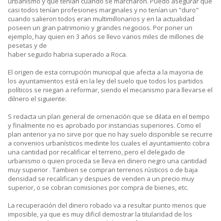
urbanismo y que tenían cuando se marcharon. Puedo asegurar que
casi todos tenían profesiones marginales y no tenían un "duro"
cuando salieron todos eran multimillonarios y en la actualidad
poseen un gran patrimonio y grandes negocios. Por poner un
ejemplo, hay quien en 3 años se llevo varios miles de millones de
pesetas y de
haber seguido habria superado a Roca.
El origen de esta corrupción municipal que afecta a la mayoria de
los ayuntamientos está en la ley del suelo que todos los partidos
políticos se niegan a reformar, siendo el mecanismo para llevarse el
dilnero el siguiente:
S redacta un plan general de ornenación que se dilata en el tiempo
y finalmente no es aprobado por instancias superiores. Como el
plan anterior ya no sirve por que no hay suelo disponible se recurre
a convenios urbanísticos medinte los cuales el ayuntamiento cobra
una cantidad por recalificar el terreno, pero el delegado de
urbanismo o quien proceda se lleva en dinero negro una cantidad
muy superior . Tambien se compran terrenos rústicos o de baja
densidad se recalifican y despues de venden a un precio muy
superior, o se cobran comisiones por compra de bienes, etc.
La recuperación del dinero robado va a resultar punto menos que
imposible, ya que es muy dificil demostrar la titularidad de los