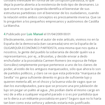
corolario inevitable en forma de de corrupción partidista, lo que
deja la puerta abierta a la existencia de todo tipo de desmanes. Lo
que ocurre es que la izquierda identifica el bienestar de sus
estructuras partidistas con el bienestar de los ciudadanos, cuando
la relación entre ambos conceptos es precisamente inversa. Que se
lo pregunten a los pequeños empresarios y autónomos de Castilla
La Mancha.
Publicado por
el 01/04/2009 00:01
4.
Luis Manuel
Efectivamente, como dice el autor de este artículo, vivimos no en la
España de la democracía (tan cacareada) sino en la España de la
OLIGARQUÍA ECONÓMICO PARTIDISTA, esta misma que nos quita a
nosotros, la gente del pueblo la soberanía de decidir quién va a
representarnos, por ej., a Bruselas, y decide enviar a dedo
enchufador a la psocialista Carmen Romero (ex esposa de Felipe
González) simplemente porque pertenece a uno de los clanes de
poder, al estilo de los antiguos marquesados, sólo que ahora lo son
de partidos políticos, y claro se ve que esta pobrecita "marquesa de
Sevilla" no gana suficiente dinerito ni goza de suficiente lujo y
quieren meterla allí, en el chozo y la buena vida de vagos que se
dan los eurodiputados, para que se procure una pre jubilación de
lujo sin pegar un palito al agua. ¿No podían darle el mismo cargo en
vez de a ella a cualquier español parado o si es por partidista que
se lo diera a un militante psocialista en paro? Seguro que no lo haría
tan bien como esta señora y además estaría más justificado.