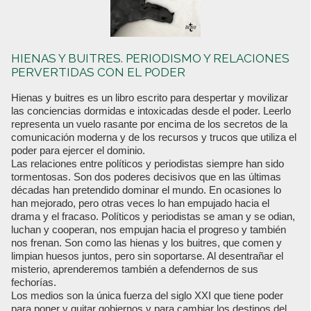
HIENAS Y BUITRES. PERIODISMO Y RELACIONES
PERVERTIDAS CON EL PODER
Hienas y buitres es un libro escrito para despertar y movilizar
las conciencias dormidas e intoxicadas desde el poder. Leerlo
representa un vuelo rasante por encima de los secretos de la
comunicación moderna y de los recursos y trucos que utiliza el
poder para ejercer el dominio.
Las relaciones entre políticos y periodistas siempre han sido
tormentosas. Son dos poderes decisivos que en las últimas
décadas han pretendido dominar el mundo. En ocasiones lo
han mejorado, pero otras veces lo han empujado hacia el
drama y el fracaso. Políticos y periodistas se aman y se odian,
luchan y cooperan, nos empujan hacia el progreso y también
nos frenan. Son como las hienas y los buitres, que comen y
limpian huesos juntos, pero sin soportarse. Al desentrañar el
misterio, aprenderemos también a defendernos de sus
fechorías.
Los medios son la única fuerza del siglo XXI que tiene poder
para poner y quitar gobiernos y para cambiar los destinos del