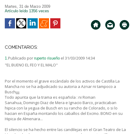
Martes, 31 de Marzo 2009
Artículo leído 1356 veces
COMENTARIOS:
Publicado por
el 31/03/2009 14:34
1.
ruperto risueño
"EL BUENO EL FEO Y EL MALO"
Por el momento el grave escàndalo de los activos de Castilla La
Mancha no se ha adjudicado su autoria a Aznar ni tampoco a
Busch¡¡¡¡
Todo apunta que la trama es española : ni Roman
Sanahua, Domingo Diaz de Mera e Ignacio Barco, practicaban
hipica con la yegua de Busch en su rancho de Colorado, o si lo
hacian en España montando los caballos del Excmo. BONO en su
Hipica de Almenara...
El silencio se ha hecho entre las candilejas en el Gran Teatro de La