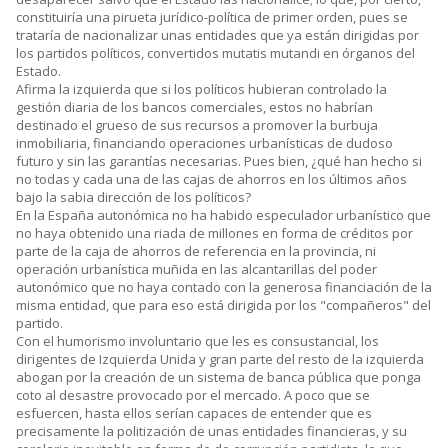
constituiría una pirueta jurídico-política de primer orden, pues se
trataría de nacionalizar unas entidades que ya están dirigidas por
los partidos políticos, convertidos mutatis mutandi en órganos del
Estado.
Afirma la izquierda que si los políticos hubieran controlado la
gestión diaria de los bancos comerciales, estos no habrían
destinado el grueso de sus recursos a promover la burbuja
inmobiliaria, financiando operaciones urbanísticas de dudoso
futuro y sin las garantías necesarias. Pues bien, ¿qué han hecho si
no todas y cada una de las cajas de ahorros en los últimos años
bajo la sabia dirección de los políticos?
En la España autonómica no ha habido especulador urbanístico que
no haya obtenido una riada de millones en forma de créditos por
parte de la caja de ahorros de referencia en la provincia, ni
operación urbanística muñida en las alcantarillas del poder
autonómico que no haya contado con la generosa financiación de la
misma entidad, que para eso está dirigida por los "compañeros" del
partido.
Con el humorismo involuntario que les es consustancial, los
dirigentes de Izquierda Unida y gran parte del resto de la izquierda
abogan por la creación de un sistema de banca pública que ponga
coto al desastre provocado por el mercado. A poco que se
esfuercen, hasta ellos serían capaces de entender que es
precisamente la politización de unas entidades financieras, y su