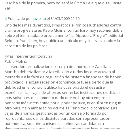
CCM ha sido la primera, pero no será la última Caja que diga ¡Basta
Ya!
Publicado por
el 31/03/2009 22:10
3.
javierito
Uno de los más divertidos, simpáticos e irónicos luchadores contra
tiranía progresista es Pablo Molina, con un libro muy recomendable
sobre el tema titulado precisamente "La Dictadura Progre", editorial
Sekotia. Pues bien, hoy publica un artículo muy ilustrativo sobre la
caradura de los políticos:
¿Más intervención todavía?
Pablo Molina
La pseudonacionalización de la caja de ahorros de Castilla-La
Mancha debería llamar a la reflexión a todos los que acusan al
mercado y a la falta de regulación del sistema financiero de haber
provocado la actual recesión económica. Si fuera cierto que la
debilidad en el control público ha ocasionado el desastre
económico, las cajas de ahorros serían las instituciones crediticias
más solventes del momento dado que no hay otra empresa
bancaria más intervenida por el poder político, ni aquí ni en ningún
otro país. Y sin embargo no ocurre así, sino todo lo contrario. Las
cajas de ahorros, gestionadas por un consejo formado por
representantes de los distintos partidos con representación
autonómica, son ahora mismo las primeras candidatas a
desaparecer salvo que el Estado las nacionalice; lo que, por cierto,