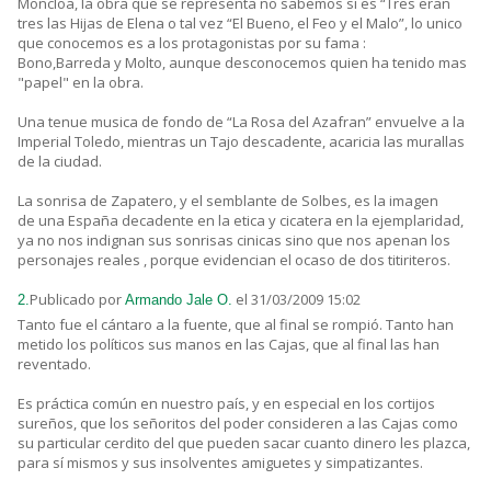
Moncloa, la obra que se representa no sabemos si es “Tres eran
tres las Hijas de Elena o tal vez “El Bueno, el Feo y el Malo”, lo unico
que conocemos es a los protagonistas por su fama :
Bono,Barreda y Molto, aunque desconocemos quien ha tenido mas
"papel" en la obra.
Una tenue musica de fondo de “La Rosa del Azafran” envuelve a la
Imperial Toledo, mientras un Tajo descadente, acaricia las murallas
de la ciudad.
La sonrisa de Zapatero, y el semblante de Solbes, es la imagen
de una España decadente en la etica y cicatera en la ejemplaridad,
ya no nos indignan sus sonrisas cinicas sino que nos apenan los
personajes reales , porque evidencian el ocaso de dos titiriteros.
Publicado por
el 31/03/2009 15:02
2.
Armando Jale O.
Tanto fue el cántaro a la fuente, que al final se rompió. Tanto han
metido los políticos sus manos en las Cajas, que al final las han
reventado.
Es práctica común en nuestro país, y en especial en los cortijos
sureños, que los señoritos del poder consideren a las Cajas como
su particular cerdito del que pueden sacar cuanto dinero les plazca,
para sí mismos y sus insolventes amiguetes y simpatizantes.