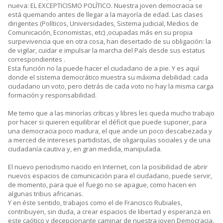
nueva: EL EXCEPTICISMO POLÍTICO. Nuestra joven democracia se
está quemando antes de llegar a la mayoría de edad. Las clases
dirigentes (Políticos, Universidades, Sistema judicial, Medios de
Comunicación, Economistas, etc) ,ocupadas más en su propia
surpevivencia que en otra cosa, han desertado de su obligación: la
de vigilar, cuidar e impulsar la marcha del País desde sus estatus
correspondientes .
Esta función no la puede hacer el ciudadano de a pie. Y es aquí
donde el sistema democrático muestra su máxima debilidad: cada
ciudadano un voto, pero detrás de cada voto no hay la misma carga
formación y responsabilidad.
Me temo que a las minorías críticas y libres les queda mucho trabajo
por hacer si quieren equilibrar el déficit que puede suponer, para
una democracia poco madura, el que ande un poco descabezada y
a merced de intereses partidistas, de oligarquías sociales y de una
ciudadanía cautiva y, en gran medida, manipulada.
El nuevo periodismo nacido en Internet, con la posibilidad de abrir
nuevos espacios de comunicación para el ciudadano, puede servir,
de momento, para que el fuego no se apague, como hacen en
algunas tribus africanas.
Y en éste sentido, trabajos como el de Francisco Rubiales,
contribuyen, sin duda, a crear espacios de libertad y esperanza en
este caótico y decepcionante caminar de nuestra joven Democracia.