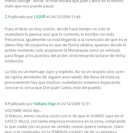
friend George" Ánsar. Al final resulta que Juan Carlos es lo menos
malo que nos puede pasar.
Publicado por
el 24/12/2009 11:49
2.
LIGUR
Pues el título es muy común, desde hace tiempo no solo el
ciudadano lo piensa sino que lo comenta, lo escribe con más
frecuencia. Igualmente se está llegando a la convicción de que es el
último Rey. Mi sospecha es que de forma sibilina, quienes desde el
primer momento solo aceptaron la Monarquía como un vehículo
para llegar a los puestos del poder, está minando la base de dicha
institución.
La foto es un mensaje claro y explicito. No se ve respeto sino aves
de rapiña alrededor de alguien acorralado. Me llena de tristeza,
precisamente hoy que muchos ciudadanos estamos esperando
conocer lo cerca que Don Juan Carlos está del pueblo.
Publicado por
el 24/12/2009 12:31
3.
Voltaire-Vigo
VOLTAIRE-VIGO dijo...
Sí Marcos, tienes mucha razón con lo de que el GORDO cayo en el
CASCO VELLO, con tanta empresa inversora en la zona, comprando
lo que nadie con un poco de sentido común quiere comprar. Claro
que si el comprador es la TENENZA a través de de su empresa