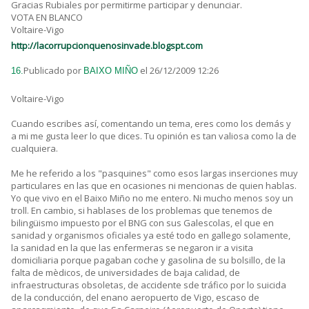
Gracias Rubiales por permitirme participar y denunciar.
VOTA EN BLANCO
Voltaire-Vigo
http://lacorrupcionquenosinvade.blogspt.com
Publicado por
el 26/12/2009 12:26
16.
BAIXO MIÑO
Voltaire-Vigo
Cuando escribes así, comentando un tema, eres como los demás y
a mi me gusta leer lo que dices. Tu opinión es tan valiosa como la de
cualquiera.
Me he referido a los "pasquines" como esos largas inserciones muy
particulares en las que en ocasiones ni mencionas de quien hablas.
Yo que vivo en el Baixo Miño no me entero. Ni mucho menos soy un
troll. En cambio, si hablases de los problemas que tenemos de
bilingüismo impuesto por el BNG con sus Galescolas, el que en
sanidad y organismos oficiales ya esté todo en gallego solamente,
la sanidad en la que las enfermeras se negaron ir a visita
domiciliaria porque pagaban coche y gasolina de su bolsillo, de la
falta de mèdicos, de universidades de baja calidad, de
infraestructuras obsoletas, de accidente sde tráfico por lo suicida
de la conducción, del enano aeropuerto de Vigo, escaso de