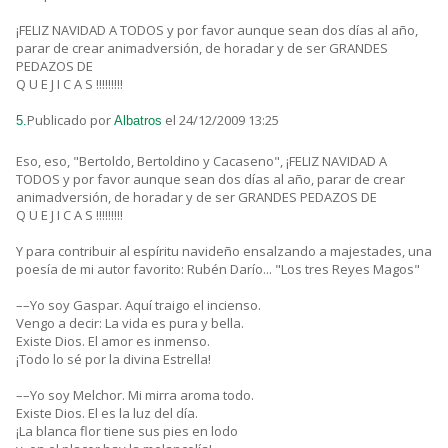
¡FELIZ NAVIDAD A TODOS y por favor aunque sean dos días al año,
parar de crear animadversión, de horadar y de ser GRANDES
PEDAZOS DE
Q U E J I C A S !!!!!!!!!
Publicado por
el 24/12/2009 13:25
5.
Albatros
Eso, eso, "Bertoldo, Bertoldino y Cacaseno", ¡FELIZ NAVIDAD A
TODOS y por favor aunque sean dos días al año, parar de crear
animadversión, de horadar y de ser GRANDES PEDAZOS DE
Q U E J I C A S !!!!!!!!!
Y para contribuir al espíritu navideño ensalzando a majestades, una
poesía de mi autor favorito: Rubén Darío... "Los tres Reyes Magos"
––Yo soy Gaspar. Aquí traigo el incienso.
Vengo a decir: La vida es pura y bella.
Existe Dios. El amor es inmenso.
¡Todo lo sé por la divina Estrella!
––Yo soy Melchor. Mi mirra aroma todo.
Existe Dios. El es la luz del día.
¡La blanca flor tiene sus pies en lodo