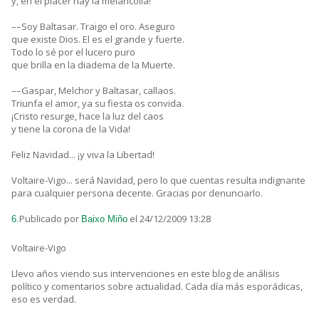
y, en el placer hay la melancolía!
––Soy Baltasar. Traigo el oro. Aseguro
que existe Dios. El es el grande y fuerte.
Todo lo sé por el lucero puro
que brilla en la diadema de la Muerte.
––Gaspar, Melchor y Baltasar, callaos.
Triunfa el amor, ya su fiesta os convida.
¡Cristo resurge, hace la luz del caos
y tiene la corona de la Vida!
Feliz Navidad... ¡y viva la Libertad!
Voltaire-Vigo... será Navidad, pero lo que cuentas resulta indignante
para cualquier persona decente. Gracias por denunciarlo.
Publicado por
el 24/12/2009 13:28
6.
Baixo Miño
Voltaire-Vigo
Llevo años viendo sus intervenciones en este blog de análisis
político y comentarios sobre actualidad. Cada día más esporádicas,
eso es verdad.