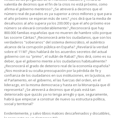
valentía de decirnos que el fin de la crisis no está próximo, como
afirma el gobierno mentiroso? ¿Se atreverá a decirnos que el
número real de parados es ya superior a cinco millones y que para
el año próximo se esperan más de seis? ¿nos dirá que la media de
desahucios al año supera ya los 200.000 y que el año próximo ese
número se elevará considerablemente? ¿Reconocerá que hay
800.000 familias españolas que no mueren de hambre sólo porque
las socorre Cáritas? ¿Reconocerá ante los ciudadanos, que son los
verdaderos "soberanos" del sistema democrático, el auténtico
alcance de la corrupción pública en España? ¿Revelará la verdad
sobre el 11 M? ¿Nos hablará de los acuerdos secretos del actual
gobierno con su "primo", el sultán de Rabat? ¿Nos dirá, como es su
deber, que el gobierno miente a los ciudadanos habitualmente?
¿Reconocerá el grado de deterioro real de la economía española?
¿Nos mostrará su oculta preocupación por la pérdida de fe y
confianza de los ciudadanos en sus instituciones, en la Justicia, en
el Parlamento, en el gobierno, el las fuerzas del orden, en el
liderazgo, en la misma democracia y hasta en la Monarquía que él
representa? ¿Se atreverá a decirnos que el país está tan
deteriorado que quizás ya no tenga arreglo y que, seguramente,
habrá que empezar a construir de nuevo su estructura política,
social y territorial?
Evidentemente, y salvo tibios matices descafeinados y discutibles,