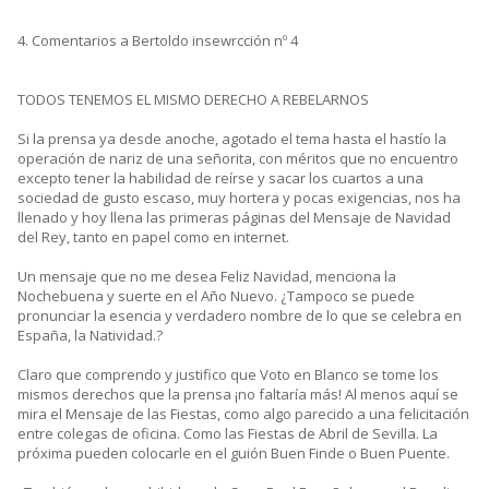
4. Comentarios a Bertoldo insewrcción nº 4
TODOS TENEMOS EL MISMO DERECHO A REBELARNOS
Si la prensa ya desde anoche, agotado el tema hasta el hastío la
operación de nariz de una señorita, con méritos que no encuentro
excepto tener la habilidad de reírse y sacar los cuartos a una
sociedad de gusto escaso, muy hortera y pocas exigencias, nos ha
llenado y hoy llena las primeras páginas del Mensaje de Navidad
del Rey, tanto en papel como en internet.
Un mensaje que no me desea Feliz Navidad, menciona la
Nochebuena y suerte en el Año Nuevo. ¿Tampoco se puede
pronunciar la esencia y verdadero nombre de lo que se celebra en
España, la Natividad.?
Claro que comprendo y justifico que Voto en Blanco se tome los
mismos derechos que la prensa ¡no faltaría más! Al menos aquí se
mira el Mensaje de las Fiestas, como algo parecido a una felicitación
entre colegas de oficina. Como las Fiestas de Abril de Sevilla. La
próxima pueden colocarle en el guión Buen Finde o Buen Puente.