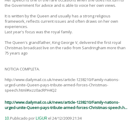
Her speech is one of the rare occasions when she does not turn to
the Government for advice and is able to voice her own views.
It is written by the Queen and usually has a strong religious
framework, reflects current issues and often draws on her own
experiences.
Last year's focus was the royal family.
The Queen's grandfather, King George V, delivered the first royal
Christmas broadcast live on the radio from Sandringham more than
75 years ago
NOTICIA COMPLETA.
http://www.dailymail.co.uk/news/article-1238210/Family-nations-
urged-unite-Queen-pays-tribute-armed-forces-Christmas-
speech.html#ixzz0acRPH4Q2
http://www.dailymail.co.uk/news/article-1238210/Family-nations-
urged-unite-Queen-pays-tribute-armed-forces-Christmas-speech.h...
Publicado por
el 24/12/2009 21:34
10.
LIGUR