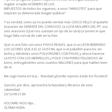
regalar a nadie el DINERO DE LOS
IMPUESTOS de todos los vigueses, a unos “AMIGOTES” para que
mejoren su deteriorada imagen pública?
Y es verdad, como ya no puede vendar más CASCO VELLO al quitarle
el puesto de GERENTE DEL CONSOCIO, la LUCIA MOLARES DEL PP, sus
seis asesores (Que nos cuestan un ojo de la cara) Le ponen lo que
haga falta con tal de salir en la foto.
Que si una foto con unos PAVOS REALES, que si un LEON BEBIENDO
LOS LICORES QUE A EL LE GUSTAN, que si el pabellón para los sin
techo y dándoles unos POLVORONES CON PASAS y ahora hacerse
LA FOTO CON LOS MERRELLOS y POLIS CON PERRO PELIGROSO de
turno, entregándoles unos cuantos MILLONES para que hablen bien
de el.
Me cago hasta en la p… Navidad ¡¡Donde cojones están los fiscales!!
Garzón, por dios, aprovecha la Navidad y líbranos de esta
calamidad.
23/12/09 21:00
VOLTAIRE-VIGO dijo...
ÚLTIMA HORA: