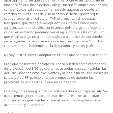
aparcaqmiento, de que Sa Carneiro (Aeropuerto de Oporto) tiene
una sección que dice Sección Gallega, un rincón amplio con bancos,
con periódicos gallegos, que han puesto autobuses desde la
Estación de Autobuses de Vigo al aeropuerto de Oporto y que
cuando compras un billete en TAP te preguntan si necesitas
transporte, que desde el Aeropuerto de Oporto salimos más
gallegos que todo el tráfico junto aéreo del de Vigo, que Vigo, una
ciudad en el mar no podemos ver el agua porque está construido,
que el casco viejo está abandonado y a plena luz del día puedes
ver a la gente metiéndose en las venas cualquier cosa. Y muchas
cosas más. Y no hablemos de la depuradora y de los grafitti.
No soy un troll, Intento adaptarme el tema que se trata, eso es todo.
Creo que los lectores de Voto en Blanco pueden estar interesados
de la creación del BNG de copiar las escuelas vascas, ikastolas, las
del PNV y nacionalistas excluyentes y la ideología de las Galescolas.
La actitud del PP gallego ante las promesas de atender las
promesas a Galicia Bilingüe que no se cumplen.
Este blog no es una guarida de Troll, derechonas, progretas, etc. Se
tratan temas generales o que sean de interés o de actualidad, se
colocan temas que puedes enviar al correo del blog, las pueden
aceptar o no y se debaten.