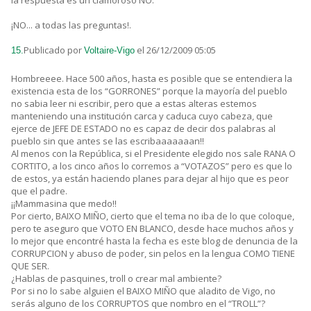
la respuesta es un clamoroso NO.
¡NO... a todas las preguntas!.
Publicado por
el 26/12/2009 05:05
15.
Voltaire-Vigo
Hombreeee. Hace 500 años, hasta es posible que se entendiera la
existencia esta de los “GORRONES” porque la mayoría del pueblo
no sabia leer ni escribir, pero que a estas alteras estemos
manteniendo una institución carca y caduca cuyo cabeza, que
ejerce de JEFE DE ESTADO no es capaz de decir dos palabras al
pueblo sin que antes se las escribaaaaaaan!!
Al menos con la República, si el Presidente elegido nos sale RANA O
CORTITO, a los cinco años lo corremos a “VOTAZOS” pero es que lo
de estos, ya están haciendo planes para dejar al hijo que es peor
que el padre.
¡¡Mammasina que medo!!
Por cierto, BAIXO MIÑO, cierto que el tema no iba de lo que coloque,
pero te aseguro que VOTO EN BLANCO, desde hace muchos años y
lo mejor que encontré hasta la fecha es este blog de denuncia de la
CORRUPCION y abuso de poder, sin pelos en la lengua COMO TIENE
QUE SER.
¿Hablas de pasquines, troll o crear mal ambiente?
Por si no lo sabe alguien el BAIXO MIÑO que aladito de Vigo, no
serás alguno de los CORRUPTOS que nombro en el “TROLL”?