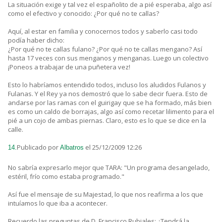
La situación exige y tal vez el españolito de a pié esperaba, algo así
como el efectivo y conocido: ¿Por qué no te callas?
Aquí, al estar en familia y conocernos todos y saberlo casi todo
podía haber dicho:
¿Por qué no te callas fulano? ¿Por qué no te callas mengano? Así
hasta 17 veces con sus menganos y menganas. Luego un colectivo
¡Poneos a trabajar de una puñetera vez!
Esto lo habríamos entendido todos, incluso los aludidos Fulanos y
Fulanas. Y el Rey ya nos demostró que lo sabe decir fuera. Esto de
andarse por las ramas con el guirigay que se ha formado, más bien
es como un caldo de borrajas, algo así como recetar lilimento para el
pié a un cojo de ambas piernas. Claro, esto es lo que se dice en la
calle.
Publicado por
el 25/12/2009 12:26
14.
Albatros
No sabría expresarlo mejor que TARA: "Un programa desangelado,
estéril, frío como estaba programado."
Así fue el mensaje de su Majestad, lo que nos reafirma a los que
intuíamos lo que iba a acontecer.
Recuerdo las preguntas de D. Francisco Rubiales: ¿Tendrá la