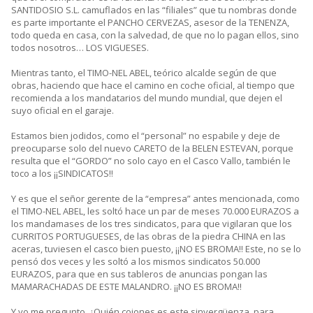
SANTIDOSIO S.L. camuflados en las “filiales” que tu nombras donde
es parte importante el PANCHO CERVEZAS, asesor de la TENENZA,
todo queda en casa, con la salvedad, de que no lo pagan ellos, sino
todos nosotros… LOS VIGUESES.
Mientras tanto, el TIMO-NEL ABEL, teórico alcalde según de que
obras, haciendo que hace el camino en coche oficial, al tiempo que
recomienda a los mandatarios del mundo mundial, que dejen el
suyo oficial en el garaje.
Estamos bien jodidos, como el “personal” no espabile y deje de
preocuparse solo del nuevo CARETO de la BELEN ESTEVAN, porque
resulta que el “GORDO” no solo cayo en el Casco Vallo, también le
toco a los ¡¡SINDICATOS!!
Y es que el señor gerente de la “empresa” antes mencionada, como
el TIMO-NEL ABEL, les soltó hace un par de meses 70.000 EURAZOS a
los mandamases de los tres sindicatos, para que vigilaran que los
CURRITOS PORTUGUESES, de las obras de la piedra CHINA en las
aceras, tuviesen el casco bien puesto, ¡¡NO ES BROMA!! Este, no se lo
pensó dos veces y les soltó a los mismos sindicatos 50.000
EURAZOS, para que en sus tableros de anuncias pongan las
MAMARACHADAS DE ESTE MALANDRO. ¡¡NO ES BROMA!!
Y yo me pregunto, ¿Quién cojones es este sinvergüenza, para