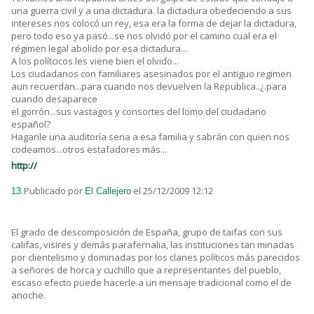
una guerra civil y a una dictadura. la dictadura obedeciendo a sus
intereses nos colocó un rey, esa era la forma de dejar la dictadura,
pero todo eso ya pasó...se nos olvidó por el camino cual era el
régimen legal abolido por esa dictadura...
A los polítcicos les viene bien el olvido...
Los ciudadanos con familiares asesinados por el antiguo regimen
aun recuerdan...para cuando nos devuelven la Republica..¿.para
cuando desaparece
el gorrón...sus vastagos y consortes del lomo del ciudadano
español?
Haganle una auditoría seria a esa familia y sabrán con quien nos
codeamos...otros estafadores más...
http://
Publicado por
el 25/12/2009 12:12
13.
El Callejero
El grado de descomposición de España, grupo de taifas con sus
califas, visires y demás parafernalia, las instituciones tan minadas
por clientelismo y dominadas por los clanes políticos más parecidos
a señores de horca y cuchillo que a representantes del pueblo,
escaso efecto puede hacerle a un mensaje tradicional como el de
anoche.