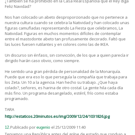
¿También se ha prohibido en la Casa Real Española que el Rey diga
Feliz Navidad?
Nos han colocado un abeto desproporcionado que no pertenece a
nuestra cultura cuando se celebra la Natividad y han colocado unas
figuras camufladas representando La Fiesta que celebramos, La
Natividad. Figuras en muchos momentos difíciles de contemplar
entre el mastodonte abeto tan profusamente decorado. Faltó que
las luces fuesen rutilantes y en colores como las de IKEA.
Un discurso sin énfasis, sin convicción, de los que a quien parecía ir
dirigido harán caso obvio, como siempre.
He sentido una gran pérdida de personalidad de la Monarquía.
Puede que era eso lo que perseguía la compañía que trabaja para
los Zeta. Un 10 a la agencia. Han hecho su trabajo. ¿Que haya
colado?, señores, es harina de otro costal. La gente hila cada día
más fino. Un programa desangelado, estéril, frío como estaba
programado.
TARA
http://estaticos.20minutos.es/img/2009/12/24/1031826.jpg
Publicado por
el 25/12/2009 11:40
12.
eugenio
Teniamos una República antes del golpe de estado que condujo a