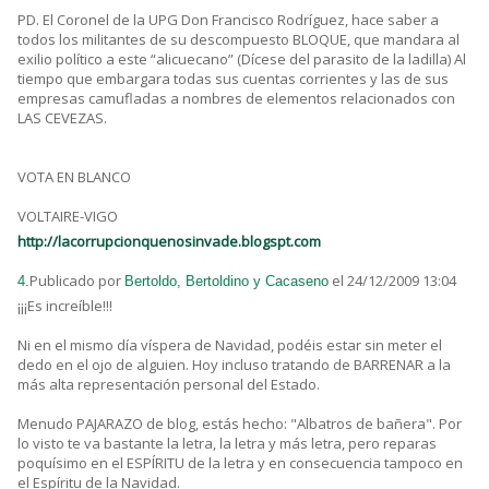
PD. El Coronel de la UPG Don Francisco Rodríguez, hace saber a
todos los militantes de su descompuesto BLOQUE, que mandara al
exilio político a este “alicuecano” (Dícese del parasito de la ladilla) Al
tiempo que embargara todas sus cuentas corrientes y las de sus
empresas camufladas a nombres de elementos relacionados con
LAS CEVEZAS.
VOTA EN BLANCO
VOLTAIRE-VIGO
http://lacorrupcionquenosinvade.blogspt.com
Publicado por
el 24/12/2009 13:04
4.
Bertoldo, Bertoldino y Cacaseno
¡¡¡Es increíble!!!
Ni en el mismo día víspera de Navidad, podéis estar sin meter el
dedo en el ojo de alguien. Hoy incluso tratando de BARRENAR a la
más alta representación personal del Estado.
Menudo PAJARAZO de blog, estás hecho: "Albatros de bañera". Por
lo visto te va bastante la letra, la letra y más letra, pero reparas
poquísimo en el ESPÍRITU de la letra y en consecuencia tampoco en
el Espíritu de la Navidad.