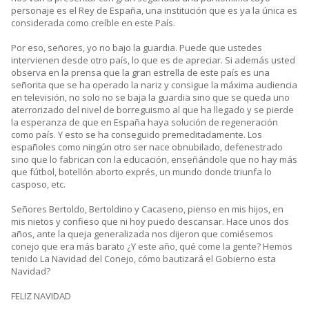
personaje es el Rey de España, una institución que es ya la única es
considerada como creíble en este País.
Por eso, señores, yo no bajo la guardia. Puede que ustedes
intervienen desde otro país, lo que es de apreciar. Si además usted
observa en la prensa que la gran estrella de este país es una
señorita que se ha operado la nariz y consigue la máxima audiencia
en televisión, no solo no se baja la guardia sino que se queda uno
aterrorizado del nivel de borreguismo al que ha llegado y se pierde
la esperanza de que en España haya solución de regeneración
como país. Y esto se ha conseguido premeditadamente. Los
españoles como ningún otro ser nace obnubilado, defenestrado
sino que lo fabrican con la educación, enseñándole que no hay más
que fútbol, botellón aborto exprés, un mundo donde triunfa lo
casposo, etc.
Señores Bertoldo, Bertoldino y Cacaseno, pienso en mis hijos, en
mis nietos y confieso que ni hoy puedo descansar. Hace unos dos
años, ante la queja generalizada nos dijeron que comiésemos
conejo que era más barato ¿Y este año, qué come la gente? Hemos
tenido La Navidad del Conejo, cómo bautizará el Gobierno esta
Navidad?
FELIZ NAVIDAD