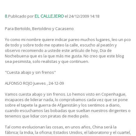
Publicado por
el 24/12/2009 14:18
8.
EL CALLEJERO
Para Bertoldo, Bertoldino y Cacaseno
Yo como mi nombre quiere indicar pareo muchos lugares, leo un pco
de todo y sobre todo me opateo la calle, escucho al peatón y
observo recomiendo a ustede este artículo de hoy, Dia de
Nochebuena que es la que más me gusta. No creo que este blog
sea pesimista, solo realistas y que continuen.
"Cuesta abajo y sin frenos"
ALFONSO ROJO Jueves , 24-12-09
Vamos cuesta abajo y sin frenos. Lo hemos visto en Copenhague,
incapaces de liderar nada, lo comprobamos cada vez que se pone
sobre el tapete la guerra de Afganistán y los sentimos a diario,
cuando escuchamos las bobadas que sueltan nuestros dirigentes o
tenemos que lidiar con piratas de medio pelo.
Tal como evolucionan las cosas, en unos años, China será la
fábrica; la India, la oficina; Estados Unidos, el laboratorio y el cuartel,