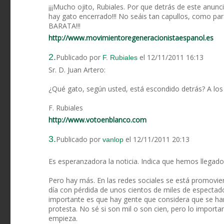
¡¡¡Mucho ojito, Rubiales. Por que detrás de este anun
hay gato encerrado!!! No seáis tan capullos, como pa
BARATA!!!
http://www.movimientoregeneracionistaespanol.es
2.
Publicado por
el 12/11/2011 16:13
F. Rubiales
Sr. D. Juan Artero:
¿Qué gato, según usted, está escondido detrás? A los 
F. Rubiales
http://www.votoenblanco.com
3.
Publicado por
el 12/11/2011 20:13
vanlop
Es esperanzadora la noticia. Indica que hemos llega
Pero hay más. En las redes sociales se está promovien
día con pérdida de unos cientos de miles de especta
importante es que hay gente que considera que se ha
protesta. No sé si son mil o son cien, pero lo importa
empieza.