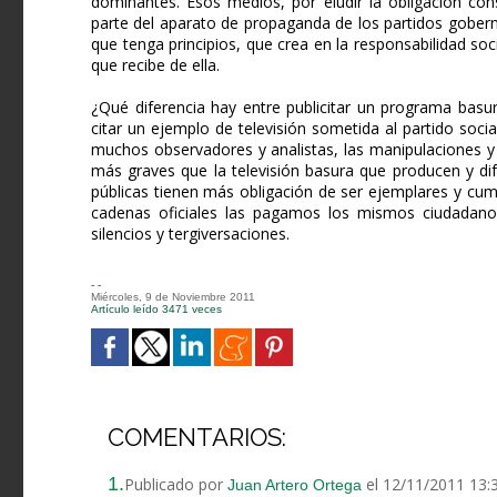
dominantes. Esos medios, por eludir la obligación con
parte del aparato de propaganda de los partidos gobern
que tenga principios, que crea en la responsabilidad soc
que recibe de ella.
¿Qué diferencia hay entre publicitar un programa basu
citar un ejemplo de televisión sometida al partido soci
muchos observadores y analistas, las manipulaciones y
más graves que la televisión basura que producen y di
públicas tienen más obligación de ser ejemplares y cu
cadenas oficiales las pagamos los mismos ciudadan
silencios y tergiversaciones.
- -
Miércoles, 9 de Noviembre 2011
Artículo leído 3471 veces
COMENTARIOS:
1.
Publicado por
el 12/11/2011 13:
Juan Artero Ortega