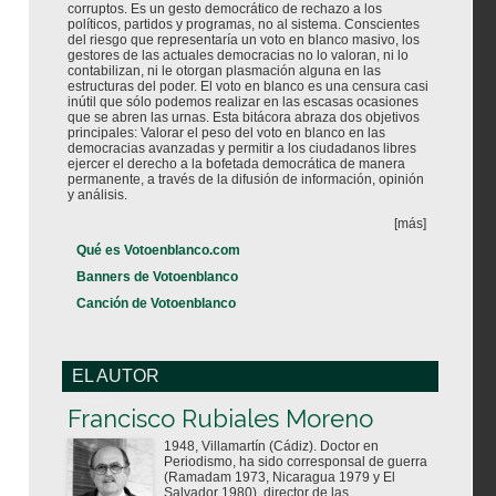
corruptos. Es un gesto democrático de rechazo a los
políticos, partidos y programas, no al sistema. Conscientes
del riesgo que representaría un voto en blanco masivo, los
gestores de las actuales democracias no lo valoran, ni lo
contabilizan, ni le otorgan plasmación alguna en las
estructuras del poder. El voto en blanco es una censura casi
inútil que sólo podemos realizar en las escasas ocasiones
que se abren las urnas. Esta bitácora abraza dos objetivos
principales: Valorar el peso del voto en blanco en las
democracias avanzadas y permitir a los ciudadanos libres
ejercer el derecho a la bofetada democrática de manera
permanente, a través de la difusión de información, opinión
y análisis.
[más]
Qué es Votoenblanco.com
Banners de Votoenblanco
Canción de Votoenblanco
EL AUTOR
Votoenblanco.com
Francisco Rubiales Moreno
1948, Villamartín (Cádiz). Doctor en
Periodismo, ha sido corresponsal de guerra
(Ramadam 1973, Nicaragua 1979 y El
Salvador 1980), director de las