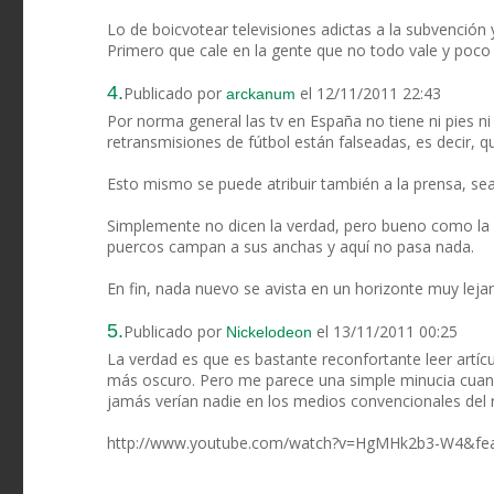
Lo de boicvotear televisiones adictas a la subvención
Primero que cale en la gente que no todo vale y poc
4.
Publicado por
el 12/11/2011 22:43
arckanum
Por norma general las tv en España no tiene ni pies ni
retransmisiones de fútbol están falseadas, es decir, q
Esto mismo se puede atribuir también a la prensa, sea 
Simplemente no dicen la verdad, pero bueno como la
puercos campan a sus anchas y aquí no pasa nada.
En fin, nada nuevo se avista en un horizonte muy leja
5.
Publicado por
el 13/11/2011 00:25
Nickelodeon
La verdad es que es bastante reconfortante leer artícu
más oscuro. Pero me parece una simple minucia cuand
jamás verían nadie en los medios convencionales del 
http://www.youtube.com/watch?v=HgMHk2b3-W4&fea