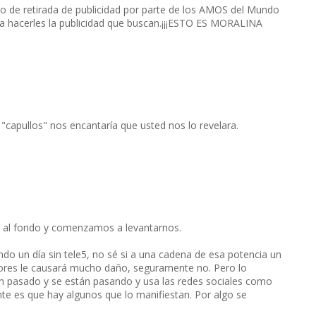
cio de retirada de publicidad por parte de los AMOS del Mundo
ra hacerles la publicidad que buscan.¡¡¡ESTO ES MORALINA
"capullos" nos encantaría que usted nos lo revelara.
do al fondo y comenzamos a levantarnos.
do un día sin tele5, no sé si a una cadena de esa potencia un
dores le causará mucho daño, seguramente no. Pero lo
n pasado y se están pasando y usa las redes sociales como
nte es que hay algunos que lo manifiestan. Por algo se