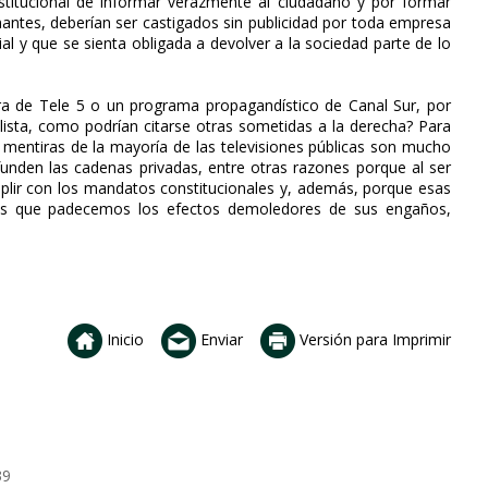
stitucional de informar verazmente al ciudadano y por formar
antes, deberían ser castigados sin publicidad por toda empresa
ial y que se sienta obligada a devolver a la sociedad parte de lo
ra de Tele 5 o un programa propagandístico de Canal Sur, por
alista, como podrían citarse otras sometidas a la derecha? Para
 mentiras de la mayoría de las televisiones públicas son mucho
funden las cadenas privadas, entre otras razones porque al ser
mplir con los mandatos constitucionales y, además, porque esas
os que padecemos los efectos demoledores de sus engaños,
Inicio
Enviar
Versión para Imprimir
39