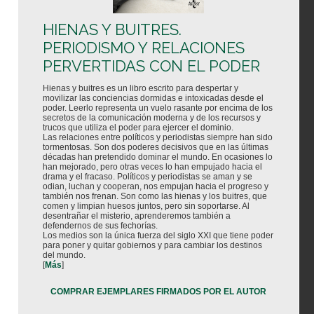
HIENAS Y BUITRES.
PERIODISMO Y RELACIONES
PERVERTIDAS CON EL PODER
Hienas y buitres es un libro escrito para despertar y
movilizar las conciencias dormidas e intoxicadas desde el
poder. Leerlo representa un vuelo rasante por encima de los
secretos de la comunicación moderna y de los recursos y
trucos que utiliza el poder para ejercer el dominio.
Las relaciones entre políticos y periodistas siempre han sido
tormentosas. Son dos poderes decisivos que en las últimas
décadas han pretendido dominar el mundo. En ocasiones lo
han mejorado, pero otras veces lo han empujado hacia el
drama y el fracaso. Políticos y periodistas se aman y se
odian, luchan y cooperan, nos empujan hacia el progreso y
también nos frenan. Son como las hienas y los buitres, que
comen y limpian huesos juntos, pero sin soportarse. Al
desentrañar el misterio, aprenderemos también a
defendernos de sus fechorías.
Los medios son la única fuerza del siglo XXI que tiene poder
para poner y quitar gobiernos y para cambiar los destinos
del mundo.
[
Más
]
COMPRAR EJEMPLARES FIRMADOS POR EL AUTOR