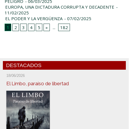
PELIGRO
- 06/03/2025
EUROPA, UNA DICTADURA CORRUPTA Y DECADENTE
-
11/02/2025
EL PODER Y LA VERGÜENZA
- 07/02/2025
1
2
3
4
5
»
...
182
DESTACADOS
18/06/2026
El Limbo, paraíso de libertad