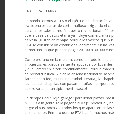
Ligur
LA GORRA ETARRA
La banda terrorista ETA o el Ejército de Liberación Va
tradicionales cartas de corte mafioso exigiendo el ca
sarcasmos tales como “impuesto revolucionario” " fon
que la base de datos etarra ya incluye comerciantes
habitual. ¿Están en rebajas porque los vascos que pu
ETA se considera ya establecida legalmente en las Va
comerciantes que pueden pagar 20.000 a 30.000 euro
Como profano en la materia, como en todo lo que esc
impuestos es porque se siente apoyada por los miles
y que vemos en la tele continuamente. Porque “haberl
de postal turística. Si bien la enseña nacional se asoc
llamen nada feo, es una necesidad literaria), la chapel
las fabrican chapelas con pasamontañas incorporado, c
destrozar algo tan típicamente vasco!
En tiempos del "viejo gallego" para llenar plazas, most
NO-DO a la gente se la pagaba el viaje, bocadillo y ha
pagar el bus, bocata a todos los que aparecen en las m
cosa es peor. Primero porque ETA habría muchos más 