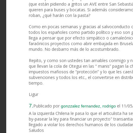
(que están pidiendo a gritos un AVE entre San Sebasti
quieren para buses y bocatas. Si además consideramos 
roban, ¿qué harán con la pasta?
Como en pocas semanas y gracias al salvoconducto co
todos los españoles como partido político y eso son 
llega a pensar que por efecto simpático o camaleóni
faraónicos proyectos como abrir embajada en Bruselas
mundo. No desbarro más de lo acostumbrado.
Repito, y como son ustedes tan amables conmigo y no
que llevan la cola de Otegui en las “ manis” pagan la ch
impuestos mafiosos de “protección” y lo que les caer
subvenciones y todos los etc., el convertirse en distr
tiempo.
Ligur
7.
Publicado por
el 11/05
gonzzalez fernandez, rodrigo
A la izquierda Chilena le pasa lo que el articulista ha
by-pasear la ley para financiar un proyecto" transant
llegado a violar los derechos humanos de los ciudada
Saludos