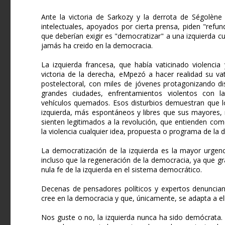
Ante la victoria de Sarkozy y la derrota de Ségolèn
intelectuales, apoyados por cierta prensa, piden "refun
que deberían exigir es "democratizar" a una izquierda
jamás ha creido en la democracia.
La izquierda francesa, que había vaticinado violencia
victoria de la derecha, eMpezó a hacer realidad su va
postelectoral, con miles de jóvenes protagonizando d
grandes ciudades, enfrentamientos violentos con l
vehículos quemados. Esos disturbios demuestran que l
izquierda, más espontáneos y libres que sus mayores, 
sienten legitimados a la revolución, que entienden co
la violencia cualquier idea, propuesta o programa de la 
La democratización de la izquierda es la mayor urgenc
incluso que la regeneración de la democracia, ya que g
nula fe de la izquierda en el sistema democrático.
Decenas de pensadores políticos y expertos denuncian
cree en la democracia y que, únicamente, se adapta a el
Nos guste o no, la izquierda nunca ha sido demócrata. 