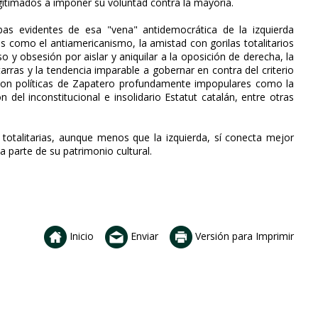
egitimados a imponer su voluntad contra la mayoría.
as evidentes de esa "vena" antidemocrática de la izquierda
as como el antiamericanismo, la amistad con gorilas totalitarios
y obsesión por aislar y aniquilar a la oposición de derecha, la
arras y la tendencia imparable a gobernar en contra del criterio
con políticas de Zapatero profundamente impopulares como la
 del inconstitucional e insolidario Estatut catalán, entre otras
totalitarias, aunque menos que la izquierda, sí conecta mejor
a parte de su patrimonio cultural.
Inicio
Enviar
Versión para Imprimir