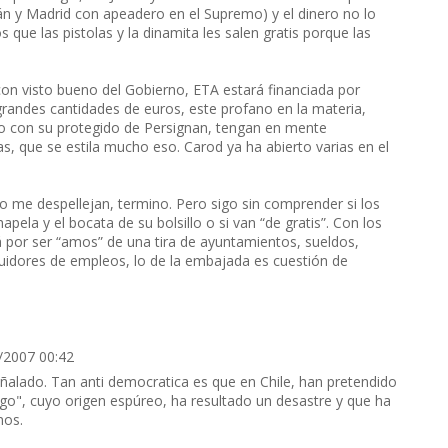
án y Madrid con apeadero en el Supremo) y el dinero no lo
que las pistolas y la dinamita les salen gratis porque las
n visto bueno del Gobierno, ETA estará financiada por
grandes cantidades de euros, este profano en la materia,
co con su protegido de Persignan, tengan en mente
, que se estila mucho eso. Carod ya ha abierto varias en el
 me despellejan, termino. Pero sigo sin comprender si los
apela y el bocata de su bolsillo o si van “de gratis”. Con los
á por ser “amos” de una tira de ayuntamientos, sueldos,
ibuidores de empleos, lo de la embajada es cuestión de
/2007 00:42
 señalado. Tan anti democratica es que en Chile, han pretendido
iago", cuyo origen espúreo, ha resultado un desastre y que ha
nos.