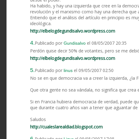
Ha habido, y hay una izquierda que cree en la democr
revolución y el marxismo como hay una derecha que a
Entiendo que el análisis del artículo en principio es m
ideológica.
http://elbelogdegundisalvo.wordpress.com
4.
Publicado por
el 08/05/2007 20:35
Gundisalvo
Perdón quise decir 50% de votantes, pero se me debió 
http://elbelogdegundisalvo.wordpress.com
5.
Publicado por
el 09/05/2007 02:50
linus
No se en que democracia va a creer la izquierda, ¿la 
Que otra gente no sea vándala, no significa que crea e
Si en Francia hubiera democracia de verdad, puede que
que durante cuatro años van a tener que aguantar d
Saludos
http://cualeslarealdiad.blogspot.com
6.
Publicado por
el 09/05/2007 17:05