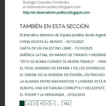
Rodrigpo González Fernández
el-observatorio-politico.blogspot.com
http://el-observatorio-politico.blogspot.com
TAMBIÉN EN ESTA SECCIÓN:
El dramático deterioro de España (Análisis desde Argent
CHINA ASUSTA AL MUNDO
- 05/12/2025
CARTA DE UN PALESTINO LIBRE
- 15/10/2025
AMÉRICA LATINA, EN MANOS DE TIRANOS Y MISERAB
"ESTO SE ACABA CUANDO SE MUERA FRANCO"
- 04/
EL PSOE, ENEMIGO DE ESPAÑA Y DE LOS ESPAÑOLES
EL DRAMA DE LA VIVIENDA EN ESPAÑA, UN FRACASO 
LA ALIANZA ENTRE WASHINGTON Y LONDRES ESTÁ E
EUROPA, UNA DICTADURA CORRUPTA Y DECADENTE
EL PODER Y LA VERGÜENZA
- 07/02/2025
1
2
3
4
5
»
...
182