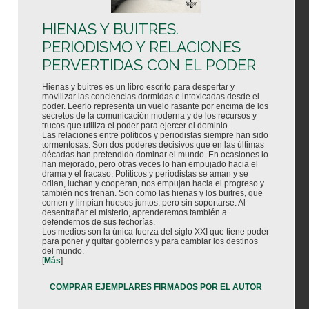
HIENAS Y BUITRES.
PERIODISMO Y RELACIONES
PERVERTIDAS CON EL PODER
Hienas y buitres es un libro escrito para despertar y
movilizar las conciencias dormidas e intoxicadas desde el
poder. Leerlo representa un vuelo rasante por encima de los
secretos de la comunicación moderna y de los recursos y
trucos que utiliza el poder para ejercer el dominio.
Las relaciones entre políticos y periodistas siempre han sido
tormentosas. Son dos poderes decisivos que en las últimas
décadas han pretendido dominar el mundo. En ocasiones lo
han mejorado, pero otras veces lo han empujado hacia el
drama y el fracaso. Políticos y periodistas se aman y se
odian, luchan y cooperan, nos empujan hacia el progreso y
también nos frenan. Son como las hienas y los buitres, que
comen y limpian huesos juntos, pero sin soportarse. Al
desentrañar el misterio, aprenderemos también a
defendernos de sus fechorías.
Los medios son la única fuerza del siglo XXI que tiene poder
para poner y quitar gobiernos y para cambiar los destinos
del mundo.
[
Más
]
COMPRAR EJEMPLARES FIRMADOS POR EL AUTOR