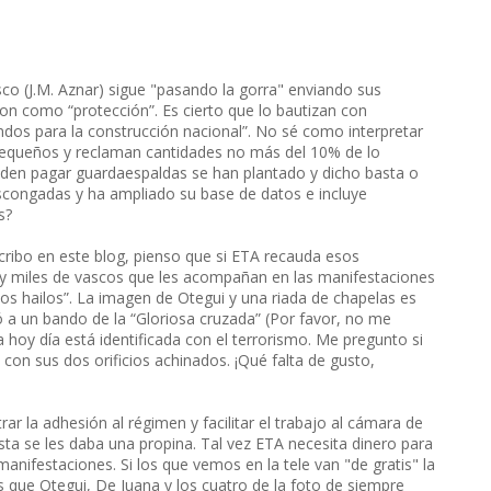
sco (J.M. Aznar) sigue "pasando la gorra" enviando sus
non como “protección”. Es cierto que lo bautizan con
dos para la construcción nacional”. No sé como interpretar
 pequeños y reclaman cantidades no más del 10% de lo
eden pagar guardaespaldas se han plantado y dicho basta o
scongadas y ha ampliado su base de datos e incluye
s?
ribo en este blog, pienso que si ETA recauda esos
 y miles de vascos que les acompañan en las manifestaciones
os hailos”. La imagen de Otegui y una riada de chapelas es
ió a un bando de la “Gloriosa cruzada” (Por favor, no me
a hoy día está identificada con el terrorismo. Me pregunto si
on sus dos orificios achinados. ¡Qué falta de gusto,
rar la adhesión al régimen y facilitar el trabajo al cámara de
sta se les daba una propina. Tal vez ETA necesita dinero para
anifestaciones. Si los que vemos en la tele van "de gratis" la
que Otegui, De Juana y los cuatro de la foto de siempre