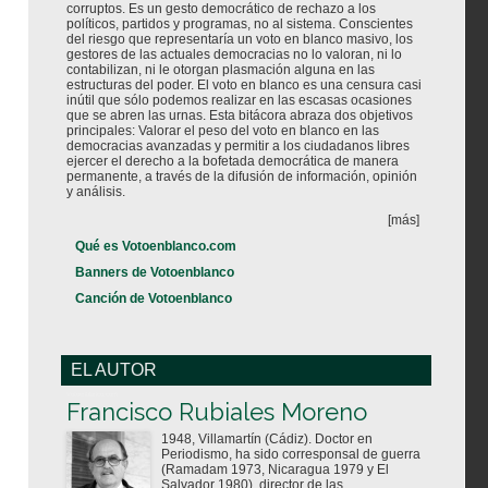
corruptos. Es un gesto democrático de rechazo a los
políticos, partidos y programas, no al sistema. Conscientes
del riesgo que representaría un voto en blanco masivo, los
gestores de las actuales democracias no lo valoran, ni lo
contabilizan, ni le otorgan plasmación alguna en las
estructuras del poder. El voto en blanco es una censura casi
inútil que sólo podemos realizar en las escasas ocasiones
que se abren las urnas. Esta bitácora abraza dos objetivos
principales: Valorar el peso del voto en blanco en las
democracias avanzadas y permitir a los ciudadanos libres
ejercer el derecho a la bofetada democrática de manera
permanente, a través de la difusión de información, opinión
y análisis.
[más]
Qué es Votoenblanco.com
Banners de Votoenblanco
Canción de Votoenblanco
EL AUTOR
Votoenblanco.com
Francisco Rubiales Moreno
1948, Villamartín (Cádiz). Doctor en
Periodismo, ha sido corresponsal de guerra
(Ramadam 1973, Nicaragua 1979 y El
Salvador 1980), director de las