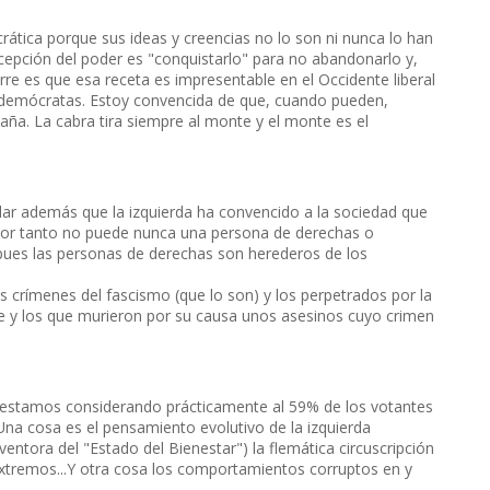
crática porque sus ideas y creencias no lo son ni nunca lo han
ncepción del poder es "conquistarlo" para no abandonarlo y,
re es que esa receta es impresentable en el Occidente liberal
o demócratas. Estoy convencida de que, cuando pueden,
ña. La cabra tira siempre al monte y el monte es el
ar además que la izquierda ha convencido a la sociedad que
n, por tanto no puede nunca una persona de derechas o
pues las personas de derechas son herederos de los
s crímenes del fascismo (que lo son) y los perpetrados por la
te y los que murieron por su causa unos asesinos cuyo crimen
 estamos considerando prácticamente al 59% de los votantes
 Una cosa es el pensamiento evolutivo de la izquierda
ventora del "Estado del Bienestar") la flemática circuscripción
 extremos...Y otra cosa los comportamientos corruptos en y