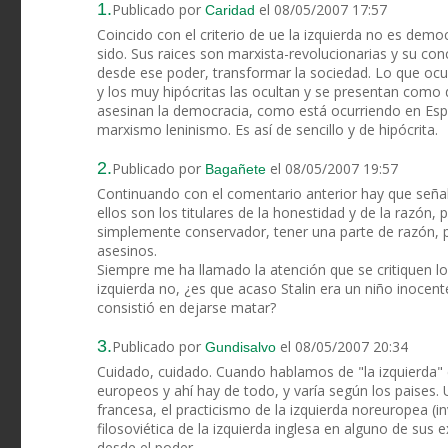
1.
Publicado por
el 08/05/2007 17:57
Caridad
Coincido con el criterio de ue la izquierda no es demo
sido. Sus raices son marxista-revolucionarias y su co
desde ese poder, transformar la sociedad. Lo que ocur
y los muy hipócritas las ocultan y se presentan com
asesinan la democracia, como está ocurriendo en Espa
marxismo leninismo. Es así de sencillo y de hipócrita.
2.
Publicado por
el 08/05/2007 19:57
Bagañete
Continuando con el comentario anterior hay que señal
ellos son los titulares de la honestidad y de la razó
simplemente conservador, tener una parte de razón, 
asesinos.
Siempre me ha llamado la atención que se critiquen lo
izquierda no, ¿es que acaso Stalin era un niño inocen
consistió en dejarse matar?
3.
Publicado por
el 08/05/2007 20:34
Gundisalvo
Cuidado, cuidado. Cuando hablamos de "la izquierda"
europeos y ahí hay de todo, y varía según los paises.
francesa, el practicismo de la izquierda noreuropea (in
filosoviética de la izquierda inglesa en alguno de sus
desde el poder.