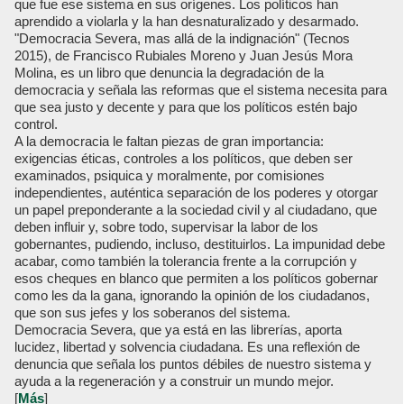
que fue ese sistema en sus orígenes. Los políticos han
aprendido a violarla y la han desnaturalizado y desarmado.
"Democracia Severa, mas allá de la indignación" (Tecnos
2015), de Francisco Rubiales Moreno y Juan Jesús Mora
Molina, es un libro que denuncia la degradación de la
democracia y señala las reformas que el sistema necesita para
que sea justo y decente y para que los políticos estén bajo
control.
A la democracia le faltan piezas de gran importancia:
exigencias éticas, controles a los políticos, que deben ser
examinados, psiquica y moralmente, por comisiones
independientes, auténtica separación de los poderes y otorgar
un papel preponderante a la sociedad civil y al ciudadano, que
deben influir y, sobre todo, supervisar la labor de los
gobernantes, pudiendo, incluso, destituirlos. La impunidad debe
acabar, como también la tolerancia frente a la corrupción y
esos cheques en blanco que permiten a los políticos gobernar
como les da la gana, ignorando la opinión de los ciudadanos,
que son sus jefes y los soberanos del sistema.
Democracia Severa, que ya está en las librerías, aporta
lucidez, libertad y solvencia ciudadana. Es una reflexión de
denuncia que señala los puntos débiles de nuestro sistema y
ayuda a la regeneración y a construir un mundo mejor.
[
Más
]