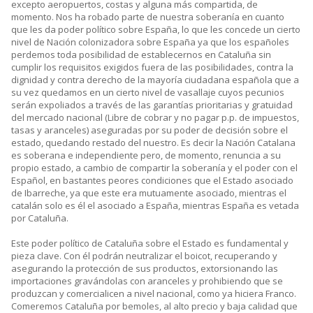
excepto aeropuertos, costas y alguna más compartida, de
momento. Nos ha robado parte de nuestra soberanía en cuanto
que les da poder político sobre España, lo que les concede un cierto
nivel de Nación colonizadora sobre España ya que los españoles
perdemos toda posibilidad de establecernos en Cataluña sin
cumplir los requisitos exigidos fuera de las posibilidades, contra la
dignidad y contra derecho de la mayoría ciudadana española que a
su vez quedamos en un cierto nivel de vasallaje cuyos pecunios
serán expoliados a través de las garantías prioritarias y gratuidad
del mercado nacional (Libre de cobrar y no pagar p.p. de impuestos,
tasas y aranceles) aseguradas por su poder de decisión sobre el
estado, quedando restado del nuestro. Es decir la Nación Catalana
es soberana e independiente pero, de momento, renuncia a su
propio estado, a cambio de compartir la soberanía y el poder con el
Español, en bastantes peores condiciones que el Estado asociado
de Ibarreche, ya que este era mutuamente asociado, mientras el
catalán solo es él el asociado a España, mientras España es vetada
por Cataluña.
Este poder político de Cataluña sobre el Estado es fundamental y
pieza clave. Con él podrán neutralizar el boicot, recuperando y
asegurando la protección de sus productos, extorsionando las
importaciones gravándolas con aranceles y prohibiendo que se
produzcan y comercialicen a nivel nacional, como ya hiciera Franco.
Comeremos Cataluña por bemoles, al alto precio y baja calidad que