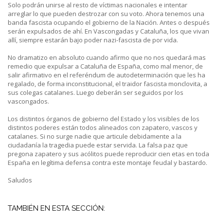
Solo podrán unirse al resto de víctimas nacionales e intentar
arreglar lo que pueden destrozar con su voto. Ahora tenemos una
banda fascista ocupando el gobierno de la Nación. Antes o después
serán expulsados de ahí. En Vascongadas y Cataluña, los que vivan
allí, siempre estarán bajo poder nazi-fascista de por vida.
No dramatizo en absoluto cuando afirmo que no nos quedará mas
remedio que expulsar a Cataluña de España, como mal menor, de
salir afirmativo en el referéndum de autodeterminación que les ha
regalado, de forma inconstitucional, el traidor fascista monclovita, a
sus colegas catalanes. Luego deberán ser seguidos por los
vascongados.
Los distintos órganos de gobierno del Estado y los visibles de los
distintos poderes están todos alineados con zapatero, vascos y
catalanes. Si no surge nadie que articule debidamente a la
ciudadanía la tragedia puede estar servida. La falsa paz que
pregona zapatero y sus acólitos puede reproducir cien etas en toda
España en legítima defensa contra este montaje feudal y bastardo.
Saludos
TAMBIÉN EN ESTA SECCIÓN: