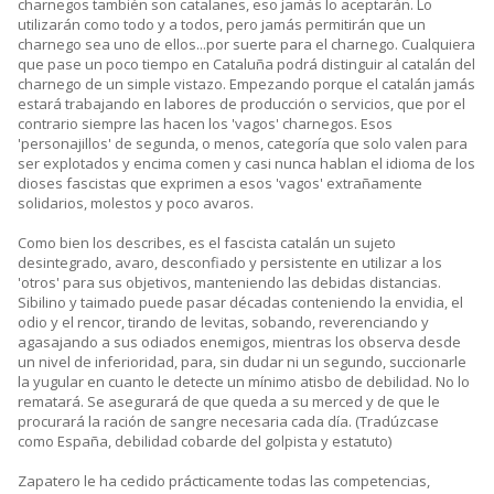
charnegos también son catalanes, eso jamás lo aceptarán. Lo
utilizarán como todo y a todos, pero jamás permitirán que un
charnego sea uno de ellos...por suerte para el charnego. Cualquiera
que pase un poco tiempo en Cataluña podrá distinguir al catalán del
charnego de un simple vistazo. Empezando porque el catalán jamás
estará trabajando en labores de producción o servicios, que por el
contrario siempre las hacen los 'vagos' charnegos. Esos
'personajillos' de segunda, o menos, categoría que solo valen para
ser explotados y encima comen y casi nunca hablan el idioma de los
dioses fascistas que exprimen a esos 'vagos' extrañamente
solidarios, molestos y poco avaros.
Como bien los describes, es el fascista catalán un sujeto
desintegrado, avaro, desconfiado y persistente en utilizar a los
'otros' para sus objetivos, manteniendo las debidas distancias.
Sibilino y taimado puede pasar décadas conteniendo la envidia, el
odio y el rencor, tirando de levitas, sobando, reverenciando y
agasajando a sus odiados enemigos, mientras los observa desde
un nivel de inferioridad, para, sin dudar ni un segundo, succionarle
la yugular en cuanto le detecte un mínimo atisbo de debilidad. No lo
rematará. Se asegurará de que queda a su merced y de que le
procurará la ración de sangre necesaria cada día. (Tradúzcase
como España, debilidad cobarde del golpista y estatuto)
Zapatero le ha cedido prácticamente todas las competencias,