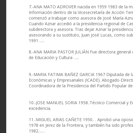
7.-ANA MATO ADROVER nacida en 1959 1983 de la man
Información dentro de la Vicesecretaría de Acción Terr
comenzó a trabajar como asesora de José María Azna
Cuando Aznar accedió a la presidencia regional de Cas
subdirectora y asesora. Tras dejar Aznar la presidenc
asesorando a su sustituto, Juan José Lucas, como sub
1991 …..
8.-ANA MARIA PASTOR JULIÁN Fue directora general d
de Educación y Cultura …..
9.-MARIA FATIMA BAÑEZ GARCIA 1967 Diputada de la VI
Económicas y Empresariales (ICADE). Abogado-Direct
Coordinadora de la Presidencia del Partido Popular d
10.-JOSE MANUEL SORIA 1958..Técnico Comercial y E
excedencia.
11.-MIGUEL ARIAS CAÑETE 1950.. . Aprobó una oposic
1978 en Jerez de la Frontera, y también ha sido profes
1982……