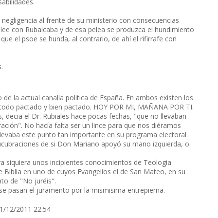
abilidades.
egligencia al frente de su ministerio con consecuencias
 pelee con Rubalcaba y de esa pelea se produzca el hundimiento
e el psoe se hunda, al contrario, de ahí el rifirrafe con
.
e la actual canalla politica de España. En ambos existen los
n todo pactado y bien pactado. HOY POR MI, MAÑANA POR TI.
ia el Dr. Rubiales hace pocas fechas, "que no llevaban
ración". No hacía falta ser un lince para que nos diéramos
llevaba este punto tan importante en su programa electoral.
lucubraciones de si Don Mariano apoyó su mano izquierda, o
era siquiera unos incipientes conocimientos de Teologia
e Biblia en uno de cuyos Evangelios el de San Mateo, en su
to de "No juréis".
 se pasan el juramento por la mismisima entrepierna.
21/12/2011 22:54