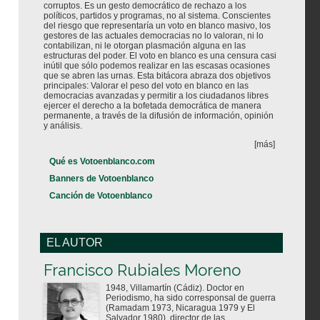
corruptos. Es un gesto democrático de rechazo a los
políticos, partidos y programas, no al sistema. Conscientes
del riesgo que representaría un voto en blanco masivo, los
gestores de las actuales democracias no lo valoran, ni lo
contabilizan, ni le otorgan plasmación alguna en las
estructuras del poder. El voto en blanco es una censura casi
inútil que sólo podemos realizar en las escasas ocasiones
que se abren las urnas. Esta bitácora abraza dos objetivos
principales: Valorar el peso del voto en blanco en las
democracias avanzadas y permitir a los ciudadanos libres
ejercer el derecho a la bofetada democrática de manera
permanente, a través de la difusión de información, opinión
y análisis.
[más]
Qué es Votoenblanco.com
Banners de Votoenblanco
Canción de Votoenblanco
EL AUTOR
Votoenblanco.com
Francisco Rubiales Moreno
1948, Villamartín (Cádiz). Doctor en
Periodismo, ha sido corresponsal de guerra
(Ramadam 1973, Nicaragua 1979 y El
Salvador 1980), director de las