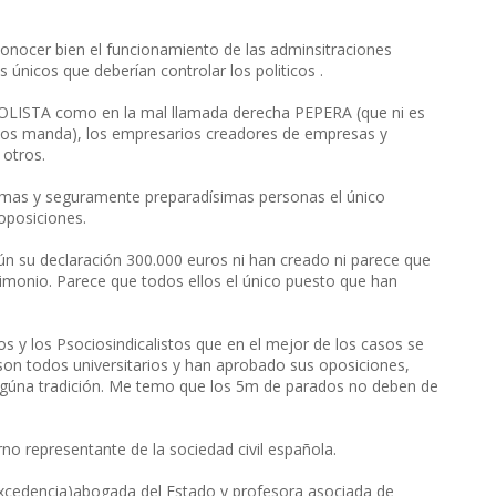
conocer bien el funcionamiento de las adminsitraciones
 únicos que deberían controlar los politicos .
IOLISTA como en la mal llamada derecha PEPERA (que ni es
ios manda), los empresarios creadores de empresas y
 otros.
simas y seguramente preparadísimas personas el único
oposiciones.
gún su declaración 300.000 euros ni han creado ni parece que
rimonio. Parece que todos ellos el único puesto que han
s y los Psociosindicalistos que en el mejor de los casos se
 son todos universitarios y han aprobado sus oposiciones,
ingúna tradición. Me temo que los 5m de parados no deben de
no representante de la sociedad civil española.
edencia)abogada del Estado y profesora asociada de