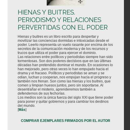
HIENAS Y BUITRES.
PERIODISMO Y RELACIONES
PERVERTIDAS CON EL PODER
Hienas y buitres es un libro escrito para despertar y
movilizar las conciencias dormidas e intoxicadas desde el
poder. Leerlo representa un vuelo rasante por encima de los
secretos de la comunicación moderna y de los recursos y
trucos que utiliza el poder para ejercer el dominio.
Las relaciones entre políticos y periodistas siempre han sido
tormentosas. Son dos poderes decisivos que en las últimas
décadas han pretendido dominar el mundo. En ocasiones lo
han mejorado, pero otras veces lo han empujado hacia el
drama y el fracaso. Políticos y periodistas se aman y se
odian, luchan y cooperan, nos empujan hacia el progreso y
también nos frenan. Son como las hienas y los buitres, que
comen y limpian huesos juntos, pero sin soportarse. Al
desentrañar el misterio, aprenderemos también a
defendernos de sus fechorías.
Los medios son la única fuerza del siglo XXI que tiene poder
para poner y quitar gobiernos y para cambiar los destinos
del mundo.
[
Más
]
COMPRAR EJEMPLARES FIRMADOS POR EL AUTOR