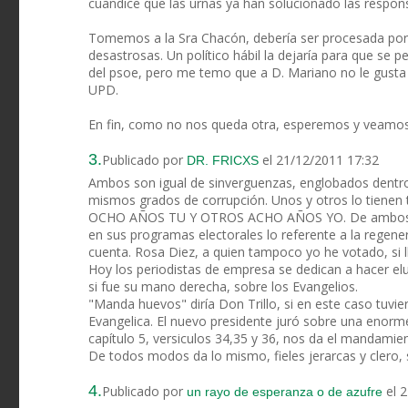
cuandice que las urnas ya han solucionado las respons
Tomemos a la Sra Chacón, debería ser procesada por n
desastrosas. Un político hábil la dejaría para que se
del psoe, pero me temo que a D. Mariano no le gusta qu
UPD.
En fin, como no nos queda otra, esperemos y veamos
3.
Publicado por
el 21/12/2011 17:32
DR. FRICXS
Ambos son igual de sinverguenzas, englobados dentro d
mismos grados de corrupción. Unos y otros lo tiene
OCHO AÑOS TU Y OTROS ACHO AÑOS YO. De ambos, dec
en sus programas electorales lo referente a la regene
cuenta. Rosa Diez, a quien tampoco yo he votado, si 
Hoy los periodistas de empresa se dedican a hacer e
si fue su mano derecha, sobre los Evangelios.
"Manda huevos" diría Don Trillo, si en este caso tuvi
Evangelica. El nuevo presidente juró sobre una enorm
capítulo 5, versiculos 34,35 y 36, nos da el mandamien
De todos modos da lo mismo, fieles jerarcas y clero,
4.
Publicado por
el 
un rayo de esperanza o de azufre