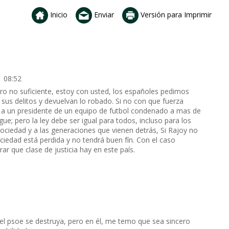
Inicio
Enviar
Versión para Imprimir
1 08:52
ero no suficiente, estoy con usted, los españoles pedimos
 sus delitos y devuelvan lo robado. Si no con que fuerza
s a un presidente de un equipo de futbol condenado a mas de
e; pero la ley debe ser igual para todos, incluso para los
 sociedad y a las generaciones que vienen detrás, Si Rajoy no
ciedad está perdida y no tendrá buen fín. Con el caso
r que clase de justicia hay en este país.
 el psoe se destruya, pero en él, me temo que sea sincero