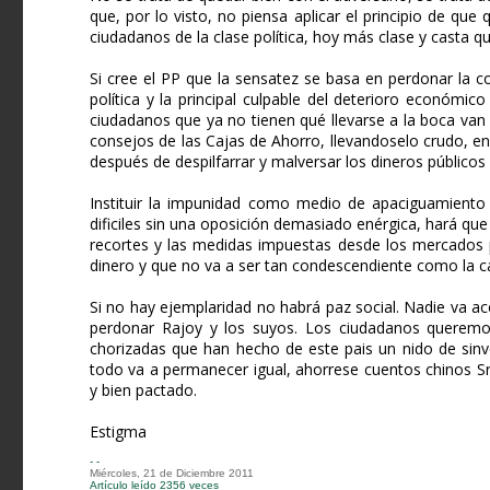
que, por lo visto, no piensa aplicar el principio de qu
ciudadanos de la clase política, hoy más clase y casta q
Si cree el PP que la sensatez se basa en perdonar la co
política y la principal culpable del deterioro económic
ciudadanos que ya no tienen qué llevarse a la boca van 
consejos de las Cajas de Ahorro, llevandoselo crudo, e
después de despilfarrar y malversar los dineros públicos
Instituir la impunidad como medio de apaciguamiento 
dificiles sin una oposición demasiado enérgica, hará que 
recortes y las medidas impuestas desde los mercados p
dinero y que no va a ser tan condescendiente como la cas
Si no hay ejemplaridad no habrá paz social. Nadie va a
perdonar Rajoy y los suyos. Los ciudadanos queremo
chorizadas que han hecho de este pais un nido de sinver
todo va a permanecer igual, ahorrese cuentos chinos Sr
y bien pactado.
Estigma
- -
Miércoles, 21 de Diciembre 2011
Artículo leído 2356 veces