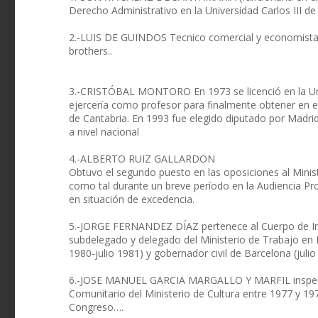
Derecho Administrativo en la Universidad Carlos III de
2.-LUIS DE GUINDOS Tecnico comercial y economista 
brothers..
3.-CRISTÓBAL MONTORO En 1973 se licenció en la Un
ejercería como profesor para finalmente obtener en el
de Cantabria. En 1993 fue elegido diputado por Madrid
a nivel nacional
4.-ALBERTO RUIZ GALLARDON
Obtuvo el segundo puesto en las oposiciones al Ministe
como tal durante un breve período en la Audiencia Pr
en situación de excedencia.
5.-JORGE FERNANDEZ DÍAZ pertenece al Cuerpo de Insp
subdelegado y delegado del Ministerio de Trabajo en B
1980-julio 1981) y gobernador civil de Barcelona (jul
6.-JOSE MANUEL GARCIA MARGALLO Y MARFIL inspector 
Comunitario del Ministerio de Cultura entre 1977 y 19
Congreso….