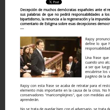
Decepción de muchos demócratas españoles ante el re
sus palabras de que no pedirá responsabilidades a los 
bipartidismo, la renuncia a la regeneración y la impunid
comentario de Estigma sobre esas decepciones democráti
---
Rajoy pronunci
define lo que 
responsabilidad
Una frase que 
cuando uno alc
a ser que lueg
encubrirse los
pagAno de la del
Rajoy con esta frase se acaba de retratar para el resto
elemento más importante en la causa de la crisis. No 
conservadores "maricomplejines", que con medidas así
aprenderán.
No se trata de quedar bien con el adversario, se trata d