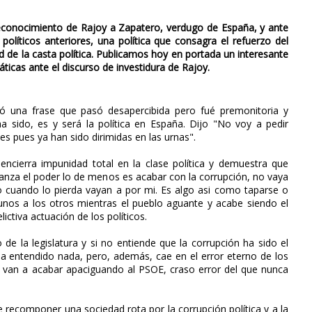
conocimiento de Rajoy a Zapatero, verdugo de España, y ante
políticos anteriores, una política que consagra el refuerzo del
ad de la casta política. Publicamos hoy en portada un interesante
cas ante el discurso de investidura de Rajoy.
ó una frase que pasó desapercibida pero fué premonitoria y
ha sido, es y será la política en España. Dijo "No voy a pedir
es pues ya han sido dirimidas en las urnas".
encierra impunidad total en la clase política y demuestra que
anza el poder lo de menos es acabar con la corrupción, no vaya
o cuando lo pierda vayan a por mi. Es algo asi como taparse o
 unos a los otros mientras el pueblo aguante y acabe siendo el
ictiva actuación de los políticos.
 de la legislatura y si no entiende que la corrupción ha sido el
ha entendido nada, pero, además, cae en el error eterno de los
 van a acabar apaciguando al PSOE, craso error del que nunca
e recomponer una sociedad rota por la corrupción política y a la