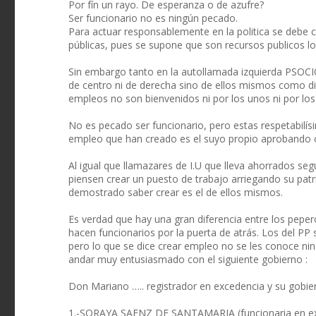
Por fín un rayo. De esperanza o de azufre?
Ser funcionario no es ningún pecado.
Para actuar responsablemente en la politica se debe 
públicas, pues se supone que son recursos publicos los
Sin embargo tanto en la autollamada izquierda PSOC
de centro ni de derecha sino de ellos mismos como d
empleos no son bienvenidos ni por los unos ni por los
No es pecado ser funcionario, pero estas respetabilí
empleo que han creado es el suyo propio aprobando 
Al igual que llamazares de I.U que lleva ahorrados se
piensen crear un puesto de trabajo arriegando su pat
demostrado saber crear es el de ellos mismos.
Es verdad que hay una gran diferencia entre los pepero
hacen funcionarios por la puerta de atrás. Los del PP
pero lo que se dice crear empleo no se les conoce n
andar muy entusiasmado con el siguiente gobierno :
Don Mariano ….. registrador en excedencia y su gobier
1.-SORAYA SAENZ DE SANTAMARIA (funcionaria en exc