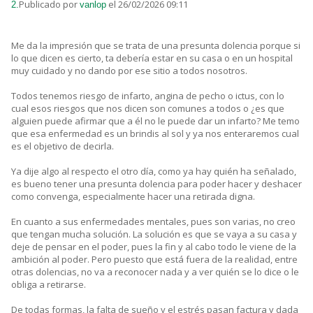
Publicado por
el 26/02/2026 09:11
2.
vanlop
Me da la impresión que se trata de una presunta dolencia porque si
lo que dicen es cierto, ta debería estar en su casa o en un hospital
muy cuidado y no dando por ese sitio a todos nosotros.
Todos tenemos riesgo de infarto, angina de pecho o ictus, con lo
cual esos riesgos que nos dicen son comunes a todos o ¿es que
alguien puede afirmar que a él no le puede dar un infarto? Me temo
que esa enfermedad es un brindis al sol y ya nos enteraremos cual
es el objetivo de decirla.
Ya dije algo al respecto el otro día, como ya hay quién ha señalado,
es bueno tener una presunta dolencia para poder hacer y deshacer
como convenga, especialmente hacer una retirada digna.
En cuanto a sus enfermedades mentales, pues son varias, no creo
que tengan mucha solución. La solución es que se vaya a su casa y
deje de pensar en el poder, pues la fin y al cabo todo le viene de la
ambición al poder. Pero puesto que está fuera de la realidad, entre
otras dolencias, no va a reconocer nada y a ver quién se lo dice o le
obliga a retirarse.
De todas formas, la falta de sueño y el estrés pasan factura y dada