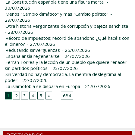
La Constitución española tiene una fisura mortal
-
30/07/2026
Menos "Cambio climático" y más "Cambio político"
-
29/07/2026
Otra historia vergonzante de corrupción y bajeza sanchista
- 28/07/2026
Récord de impuestos; récord de abandono ¿Qué hacéis con
el dinero?
- 27/07/2026
Reclutando sinvergüenzas
- 25/07/2026
España ansía regenerarse
- 24/07/2026
Ferran Torres y la lección de un pueblo que quiere renacer
sin partidos políticos
- 23/07/2026
Sin verdad no hay democracia. La mentira deslegitima al
poder
- 22/07/2026
La islamofobia se dispara en Europa
- 21/07/2026
1
2
3
4
5
»
...
684