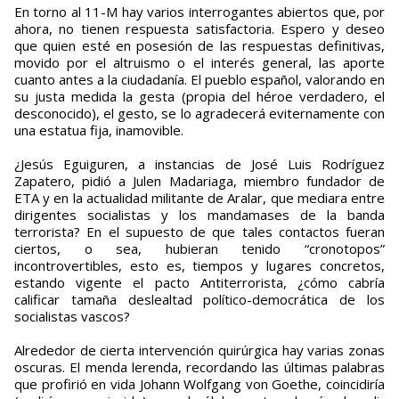
En torno al 11-M hay varios interrogantes abiertos que, por
ahora, no tienen respuesta satisfactoria. Espero y deseo
que quien esté en posesión de las respuestas definitivas,
movido por el altruismo o el interés general, las aporte
cuanto antes a la ciudadanía. El pueblo español, valorando en
su justa medida la gesta (propia del héroe verdadero, el
desconocido), el gesto, se lo agradecerá eviternamente con
una estatua fija, inamovible.
¿Jesús Eguiguren, a instancias de José Luis Rodríguez
Zapatero, pidió a Julen Madariaga, miembro fundador de
ETA y en la actualidad militante de Aralar, que mediara entre
dirigentes socialistas y los mandamases de la banda
terrorista? En el supuesto de que tales contactos fueran
ciertos, o sea, hubieran tenido “cronotopos”
incontrovertibles, esto es, tiempos y lugares concretos,
estando vigente el pacto Antiterrorista, ¿cómo cabría
calificar tamaña deslealtad político-democrática de los
socialistas vascos?
Alrededor de cierta intervención quirúrgica hay varias zonas
oscuras. El menda lerenda, recordando las últimas palabras
que profirió en vida Johann Wolfgang von Goethe, coincidiría