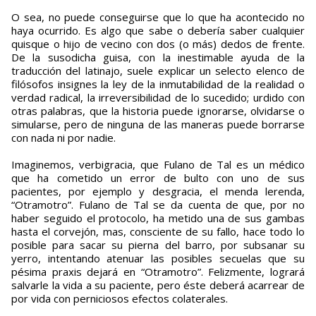
O sea, no puede conseguirse que lo que ha acontecido no
haya ocurrido. Es algo que sabe o debería saber cualquier
quisque o hijo de vecino con dos (o más) dedos de frente.
De la susodicha guisa, con la inestimable ayuda de la
traducción del latinajo, suele explicar un selecto elenco de
filósofos insignes la ley de la inmutabilidad de la realidad o
verdad radical, la irreversibilidad de lo sucedido; urdido con
otras palabras, que la historia puede ignorarse, olvidarse o
simularse, pero de ninguna de las maneras puede borrarse
con nada ni por nadie.
Imaginemos, verbigracia, que Fulano de Tal es un médico
que ha cometido un error de bulto con uno de sus
pacientes, por ejemplo y desgracia, el menda lerenda,
“Otramotro”. Fulano de Tal se da cuenta de que, por no
haber seguido el protocolo, ha metido una de sus gambas
hasta el corvejón, mas, consciente de su fallo, hace todo lo
posible para sacar su pierna del barro, por subsanar su
yerro, intentando atenuar las posibles secuelas que su
pésima praxis dejará en “Otramotro”. Felizmente, logrará
salvarle la vida a su paciente, pero éste deberá acarrear de
por vida con perniciosos efectos colaterales.