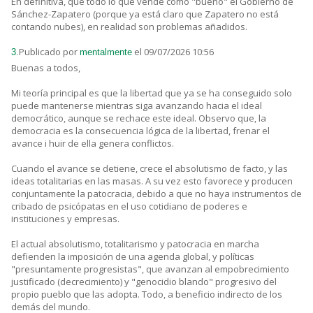
En definitiva, que todo lo que vende como "bueno" el Gobierno de
Sánchez-Zapatero (porque ya está claro que Zapatero no está
contando nubes), en realidad son problemas añadidos.
Publicado por
el 09/07/2026 10:56
3.
mentalmente
Buenas a todos,
Mi teoría principal es que la libertad que ya se ha conseguido solo
puede mantenerse mientras siga avanzando hacia el ideal
democrático, aunque se rechace este ideal. Observo que, la
democracia es la consecuencia lógica de la libertad, frenar el
avance i huir de ella genera conflictos.
Cuando el avance se detiene, crece el absolutismo de facto, y las
ideas totalitarias en las masas. A su vez esto favorece y producen
conjuntamente la patocracia, debido a que no haya instrumentos de
cribado de psicópatas en el uso cotidiano de poderes e
instituciones y empresas.
El actual absolutismo, totalitarismo y patocracia en marcha
defienden la imposición de una agenda global, y políticas
"presuntamente progresistas", que avanzan al empobrecimiento
justificado (decrecimiento) y "genocidio blando" progresivo del
propio pueblo que las adopta. Todo, a beneficio indirecto de los
demás del mundo.