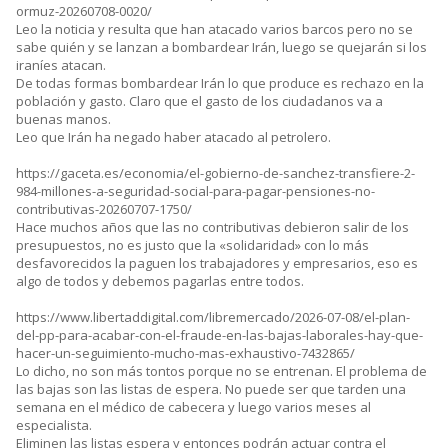
ormuz-20260708-0020/
Leo la noticia y resulta que han atacado varios barcos pero no se
sabe quién y se lanzan a bombardear Irán, luego se quejarán si los
iraníes atacan.
De todas formas bombardear Irán lo que produce es rechazo en la
población y gasto. Claro que el gasto de los ciudadanos va a
buenas manos.
Leo que Irán ha negado haber atacado al petrolero.
https://gaceta.es/economia/el-gobierno-de-sanchez-transfiere-2-
984-millones-a-seguridad-social-para-pagar-pensiones-no-
contributivas-20260707-1750/
Hace muchos años que las no contributivas debieron salir de los
presupuestos, no es justo que la «solidaridad» con lo más
desfavorecidos la paguen los trabajadores y empresarios, eso es
algo de todos y debemos pagarlas entre todos.
https://www.libertaddigital.com/libremercado/2026-07-08/el-plan-
del-pp-para-acabar-con-el-fraude-en-las-bajas-laborales-hay-que-
hacer-un-seguimiento-mucho-mas-exhaustivo-7432865/
Lo dicho, no son más tontos porque no se entrenan. El problema de
las bajas son las listas de espera. No puede ser que tarden una
semana en el médico de cabecera y luego varios meses al
especialista.
Eliminen las listas espera y entonces podrán actuar contra el