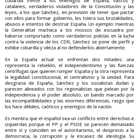
cobardía frente a los enemigos de España, vascos y
catalanes, verdaderos violadores de la Constitución y las
leyes, a los que Sánchez, en previsión de tener que pactar
con ellos para formar gobierno, les tolera sus brutalidades,
abusos e intentos de destruir España. Un ejemplo: mientras
la Generalitat machaca a los mossos de escuadra por
haberse comportado como verdaderos policías en la lucha
contra la violencia de los CDR, Sánchez se pone de perfil y
exhibe cobardía y vileza al no defenderlos abiertamente.
En la España actual se enfrentan dos mitades: una
representa la rebelión, el independentismo y las fuerzas
centrífugas que quieren romper España y la otra representa
la legalidad constitucional, el centralismo y la unidad. Para
desgracia de España, Sánchez y los socialistas dudan y
parecen alineados con los regionalistas que pelean por la
independencia y el poder absoluto, un bando marcado por
las incompatibilidades y las enormes diferencias, rasgo que
los hace débiles, caóticos y enemigos de la nación.
Es mentira que el español sea un conflicto entre derechas e
izquierdas porque el PP y el PSOE se parecen demasiado
entre sí y coinciden en el autoritarismo, el desprecio a la
democracia, la corrupción y la escasez de ideología. Su