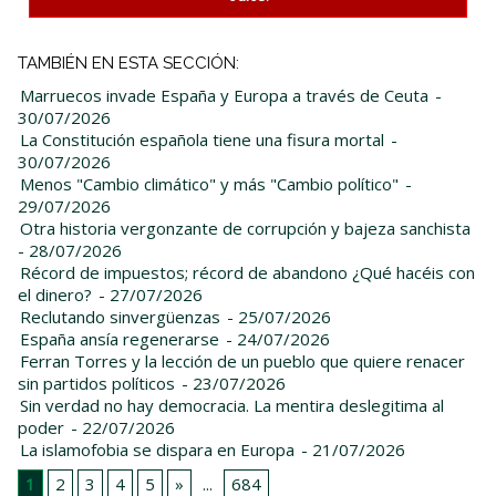
TAMBIÉN EN ESTA SECCIÓN:
Marruecos invade España y Europa a través de Ceuta
-
30/07/2026
La Constitución española tiene una fisura mortal
-
30/07/2026
Menos "Cambio climático" y más "Cambio político"
-
29/07/2026
Otra historia vergonzante de corrupción y bajeza sanchista
- 28/07/2026
Récord de impuestos; récord de abandono ¿Qué hacéis con
el dinero?
- 27/07/2026
Reclutando sinvergüenzas
- 25/07/2026
España ansía regenerarse
- 24/07/2026
Ferran Torres y la lección de un pueblo que quiere renacer
sin partidos políticos
- 23/07/2026
Sin verdad no hay democracia. La mentira deslegitima al
poder
- 22/07/2026
La islamofobia se dispara en Europa
- 21/07/2026
1
2
3
4
5
»
...
684