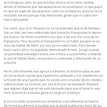
el ecologismo, pero es que la lucha obrera ya no tiene sentido
desde el momento que desaparecieron los proletarios, lo que pasa
es que en lugar de desaparecer como los proletarios, el psoe se ha
reciclado, tal vez porque hay demasiada gente que no sabe vivir
fuera del partido.
Por cierto, que el Sr Vázquez no se ha enterado que lo de Badajoz
fue un mito, tan bien elaborado que hasta los franquistas lo dieron
por bueno. De hecho la primera vez que oí de eso fue cosa de un
franquista. Pero durante el franquismo no se habló, porque no es
cosa de hablar de mitos, por eso yo no sabía nada. Pero desde
hace varios años, ha quedado demostrado el mito. Surgió cuando
un periodista extranjero envió una crónica a su periódico contando
lo que le habían dicho, sin pararse a contrastar y adornando de su
cosecha.
No es sólo el bando que apoya a Sánchez, es toda la casta, la que
no se ha dado cuenta que España ha cambiado y nos mantienen en
la ficción de una España que no existe, pero el poder de los medios
sobre le lanar es enorme, por eso la ficción se mantiene. Bastará
que alguien diga que el rey está desnudo para que el lanar lo vea.
Pero convencer a mucha gente es largo en el tiempo.
D. Evo ha dado un pucherazo en Bolivia, está utilizando la fuerza,
de forma progresiva, a medida que la gente publica las fotos de las