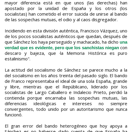
mayor diferencia está en que unos (las derechas) han
apostado por la unidad de España y los otros (los
socialistas) han cometido el error suicida de unirse al bando
de las sospechas mutuas, el odio y al caos disgregador.
Incidiendo en esta división auténtica, Francisco Vázquez, uno
de los pocos socialistas auténticos que quedan, después de
que Sánchez los haya perseguido y machacado, ha dicho
una
con
verdad que es evidente, pero que los sanchistas niegan
descaro y bajeza, que ·la Memoria Histórica es puro
estalinismo".
La actitud del socialismo de Sánchez se parece mucho a la
del socialismo en los años treinta del pasado siglo. El bando
de Franco representaba el ideal de una sola España, grande
y libre, mientras que el Repúblicano, liderado por los
socialistas de Largo Caballero e Indalecio Prieto, perdió la
contienda porque encarnaba las sospechas mutuas, las
diferencias ideológicas e intereses no siempre
convergentes, todo unido por un autoritarismo que nunca
funcionó.
El gran error del bando heterogéneo que hoy apoya a
Sánchez es no haberse dado cuenta de que España ha