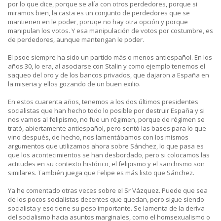
por lo que dice, porque se alía con otros perdedores, porque si
miramos bien, la casta es un conjunto de perdedores que se
mantienen en le poder, poruqe no hay otra opción y porque
manipulan los votos. Y esa manipulación de votos por costumbre, es
de perdedores, aunque mantengan le poder.
El psoe siempre ha sido un partido más o menos antiespañol. En los
años 30, lo era, al asociarse con Stalin y como ejemplo tenemos el
saqueo del oro y de los bancos privados, que dajaron a España en
la miseria y ellos gozando de un buen exilio.
En estos cuarenta años, tenemos a los dos últimos presidentes
socialistas que han hecho todo lo posible por destruir España y si
nos vamos al felipismo, no fue un régimen, porque de régimen se
trató, abiertamente antiespañol, pero sentó las bases para lo que
vino después, de hecho, nos lamentábamos con los mismos
argumentos que utilizamos ahora sobre Sánchez, lo que pasa es
que los acontecimientos se han desbordado, pero si colocamos las
actitudes en su contexto histórico, el felipismo y el sanchismo son
similares. También juega que Felipe es más listo que Sánchez.
Ya he comentado otras veces sobre el Sr Vázquez. Puede que sea
de los pocos socialistas decentes que quedan, pero sigue siendo
socialista y eso tiene su peso importante. Se lamenta de la deriva
del socialismo hacia asuntos marginales, como el homsexualismo o