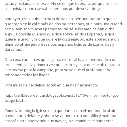
actas y reclaman las excel. No sé en qué quedará, porque con los
comunistas nunca se sabe, pero nos puede servir de guía.
Anteayer, creo, hubo un mitin de vox en Jaén, me contaron que se
quedaron en la calle más de dos mil personas, que para una ciudad
como Jaén son muchas personas. No sé si los medios han dicho
algo. Es posible que eso que dice sobre las dos Españas, la que
quiere la unión y la que quiere la disgregación, esté apareciendo y
dejando al margen a esas dos españas ficticias de izquierdas y
derechas.
Otra cosa curiosa es que la junta electoral haya sancionado a un
presidente, es la primera vez que ocurre y mira que se ah utilizado
la Moncloa para la campaña, pero se ve que el profanador ha
rebasado todas las líneas.
Otra muestra del delirio social en que nos han metido:
http://astillasderealidad.blogspot.com/2019/10/el-movimiento-lgbt-
acoge-las.html
Como la ideología lgtb se está quedando con el antifonario al aire,
huyen hacia delante y ahora se apuntan a la pedofilia y mañana
sacarán otra aberración aún mayor, la cuestión es mantenerse.