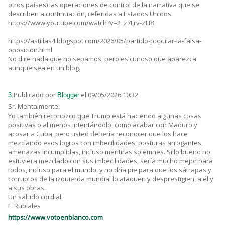
otros países) las operaciones de control de la narrativa que se
describen a continuación, referidas a Estados Unidos.
https://www.youtube.com/watch?v=2_z7Lrv-ZH8
https://astillas4.blogspot.com/2026/05/partido-popular-la-falsa-
oposicion.html
No dice nada que no sepamos, pero es curioso que aparezca
aunque sea en un blog.
Publicado por
el 09/05/2026 10:32
3.
Blogger
Sr. Mentalmente:
Yo también reconozco que Trump está haciendo algunas cosas
positivas o al menos intentándolo, como acabar con Maduro y
acosar a Cuba, pero usted debería reconocer que los hace
mezclando esos logros con imbecilidades, posturas arrogantes,
amenazas incumplidas, incluso mentiras solemnes. Si lo bueno no
estuviera mezclado con sus imbecilidades, sería mucho mejor para
todos, incluso para el mundo, y no dría pie para que los sátrapas y
corruptos de la izquierda mundial lo ataquen y desprestigien, a él y
a sus obras.
Un saludo cordial.
F. Rubiales
https://www.votoenblanco.com