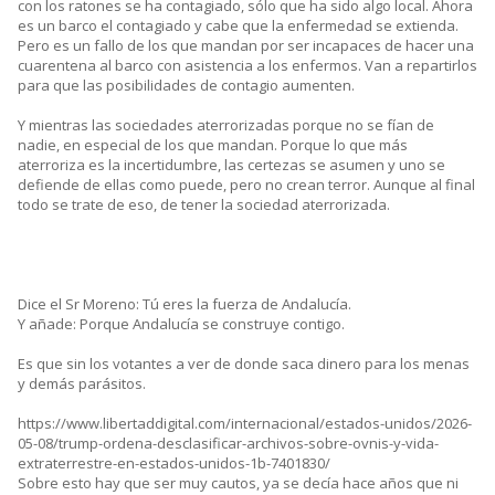
con los ratones se ha contagiado, sólo que ha sido algo local. Ahora
es un barco el contagiado y cabe que la enfermedad se extienda.
Pero es un fallo de los que mandan por ser incapaces de hacer una
cuarentena al barco con asistencia a los enfermos. Van a repartirlos
para que las posibilidades de contagio aumenten.
Y mientras las sociedades aterrorizadas porque no se fían de
nadie, en especial de los que mandan. Porque lo que más
aterroriza es la incertidumbre, las certezas se asumen y uno se
defiende de ellas como puede, pero no crean terror. Aunque al final
todo se trate de eso, de tener la sociedad aterrorizada.
Dice el Sr Moreno: Tú eres la fuerza de Andalucía.
Y añade: Porque Andalucía se construye contigo.
Es que sin los votantes a ver de donde saca dinero para los menas
y demás parásitos.
https://www.libertaddigital.com/internacional/estados-unidos/2026-
05-08/trump-ordena-desclasificar-archivos-sobre-ovnis-y-vida-
extraterrestre-en-estados-unidos-1b-7401830/
Sobre esto hay que ser muy cautos, ya se decía hace años que ni