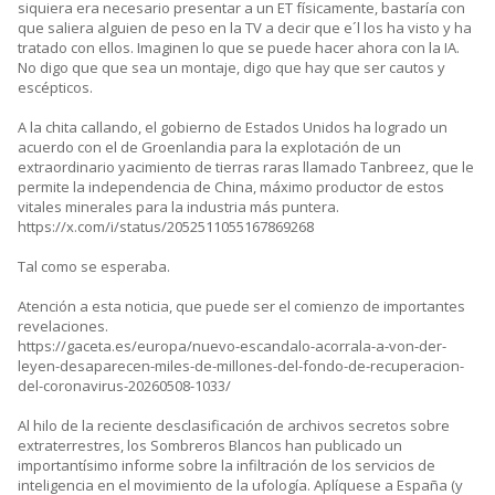
siquiera era necesario presentar a un ET físicamente, bastaría con
que saliera alguien de peso en la TV a decir que e´l los ha visto y ha
tratado con ellos. Imaginen lo que se puede hacer ahora con la IA.
No digo que que sea un montaje, digo que hay que ser cautos y
escépticos.
A la chita callando, el gobierno de Estados Unidos ha logrado un
acuerdo con el de Groenlandia para la explotación de un
extraordinario yacimiento de tierras raras llamado Tanbreez, que le
permite la independencia de China, máximo productor de estos
vitales minerales para la industria más puntera.
https://x.com/i/status/2052511055167869268
Tal como se esperaba.
Atención a esta noticia, que puede ser el comienzo de importantes
revelaciones.
https://gaceta.es/europa/nuevo-escandalo-acorrala-a-von-der-
leyen-desaparecen-miles-de-millones-del-fondo-de-recuperacion-
del-coronavirus-20260508-1033/
Al hilo de la reciente desclasificación de archivos secretos sobre
extraterrestres, los Sombreros Blancos han publicado un
importantísimo informe sobre la infiltración de los servicios de
inteligencia en el movimiento de la ufología. Aplíquese a España (y