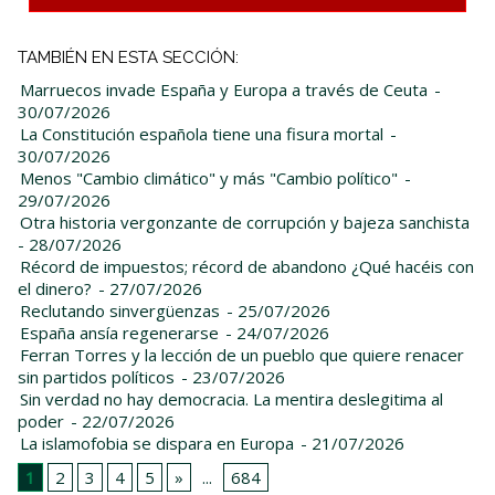
TAMBIÉN EN ESTA SECCIÓN:
Marruecos invade España y Europa a través de Ceuta
-
30/07/2026
La Constitución española tiene una fisura mortal
-
30/07/2026
Menos "Cambio climático" y más "Cambio político"
-
29/07/2026
Otra historia vergonzante de corrupción y bajeza sanchista
- 28/07/2026
Récord de impuestos; récord de abandono ¿Qué hacéis con
el dinero?
- 27/07/2026
Reclutando sinvergüenzas
- 25/07/2026
España ansía regenerarse
- 24/07/2026
Ferran Torres y la lección de un pueblo que quiere renacer
sin partidos políticos
- 23/07/2026
Sin verdad no hay democracia. La mentira deslegitima al
poder
- 22/07/2026
La islamofobia se dispara en Europa
- 21/07/2026
1
2
3
4
5
»
...
684