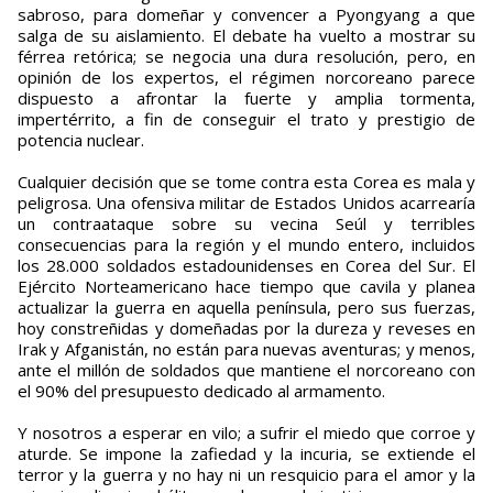
sabroso, para domeñar y convencer a Pyongyang a que
salga de su aislamiento. El debate ha vuelto a mostrar su
férrea retórica; se negocia una dura resolución, pero, en
opinión de los expertos, el régimen norcoreano parece
dispuesto a afrontar la fuerte y amplia tormenta,
impertérrito, a fin de conseguir el trato y prestigio de
potencia nuclear.
Cualquier decisión que se tome contra esta Corea es mala y
peligrosa. Una ofensiva militar de Estados Unidos acarrearía
un contraataque sobre su vecina Seúl y terribles
consecuencias para la región y el mundo entero, incluidos
los 28.000 soldados estadounidenses en Corea del Sur. El
Ejército Norteamericano hace tiempo que cavila y planea
actualizar la guerra en aquella península, pero sus fuerzas,
hoy constreñidas y domeñadas por la dureza y reveses en
Irak y Afganistán, no están para nuevas aventuras; y menos,
ante el millón de soldados que mantiene el norcoreano con
el 90% del presupuesto dedicado al armamento.
Y nosotros a esperar en vilo; a sufrir el miedo que corroe y
aturde. Se impone la zafiedad y la incuria, se extiende el
terror y la guerra y no hay ni un resquicio para el amor y la