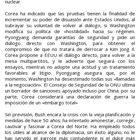
nuclear.
Corea ha indicado que las pruebas tienen la finalidad de
incrementar su poder de disuasión ante Estados Unidos, al
subrayar su voluntad de volver al diálogo, si Washington
modifica su política de «hostilidad» hacia su régimen.
Pyongyang demanda garantías de seguridad y pide un
diálogo directo con Washington, para obtener el
compromiso de que no tratará de derrocar a Kim Jong Il.
Corea propone a EEUU el diálogo directo, para volver a la
mesa multipartitos, y le advierte que seguirá con los
ensayos, mientras no adopte una actitud y un tratamiento
favorables al litigio. Pyongyang asegura que, por el
momento, Washington ha desestimado todas sus «llamadas
a la negociación». El Consejo de Seguridad de la ONU ultima
un borrador de sanciones apoyado incluso por China; por su
parte, Corea considerará una declaración de guerra la
imposición de un «embargo total»
Sin previsión, Bush encara la crisis con la vieja planificación y
medidas de hace 50 años; ha intentado amonestar, corregir,
cautivar y fascinar a Corea del Norte. Ha empleado todos
los útiles al alcance de la diplomacia, sin éxito alguno; no le
han servido el garrote más contundente ni el dulce más