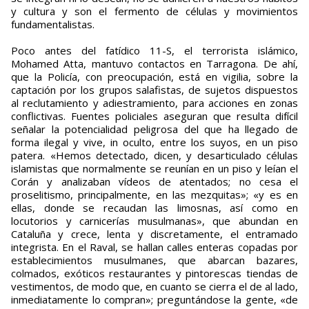
y cultura y son el fermento de células y movimientos
fundamentalistas.
Poco antes del fatídico 11-S, el terrorista islámico,
Mohamed Atta, mantuvo contactos en Tarragona. De ahí,
que la Policía, con preocupación, está en vigilia, sobre la
captación por los grupos salafistas, de sujetos dispuestos
al reclutamiento y adiestramiento, para acciones en zonas
conflictivas. Fuentes policiales aseguran que resulta difícil
señalar la potencialidad peligrosa del que ha llegado de
forma ilegal y vive, in oculto, entre los suyos, en un piso
patera. «Hemos detectado, dicen, y desarticulado células
islamistas que normalmente se reunían en un piso y leían el
Corán y analizaban vídeos de atentados; no cesa el
proselitismo, principalmente, en las mezquitas»; «y es en
ellas, donde se recaudan las limosnas, así como en
locutorios y carnicerías musulmanas», que abundan en
Cataluña y crece, lenta y discretamente, el entramado
integrista. En el Raval, se hallan calles enteras copadas por
establecimientos musulmanes, que abarcan bazares,
colmados, exóticos restaurantes y pintorescas tiendas de
vestimentos, de modo que, en cuanto se cierra el de al lado,
inmediatamente lo compran»; preguntándose la gente, «de