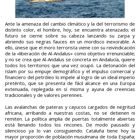
Ante la amenaza del cambio climático y la del terrorismo de
distinto color, el hombre, hoy, se encuentra atenazado; el
futuro se cierne sobre su cabeza lanzando su zarpa y
abriendo sus negras fauces en un mordisco inexorable. A
ello, únese que el moro terrorista viene con su reivindicación
de la «liberación de Al-Andalus» como objetivo irrenunciable;
y no se crea que Al-Andalus se concreta en Andalucía, quiere
todos los territorios que una vez ocupó. La detonación del
Islam por su empuje demográfico y el impulso comercial y
financiero del petróleo lo impele al logro de un ideal imperio
pretérito, que se presenta de fácil alcance en una Europa
extenuada, replegada en sí misma y ayuna de creencias
tradicionales y de valores perennes.
Las avalanchas de pateras y cayucos cargados de negritud
africana, arribando a nuestras costas, no se detienen ni
remiten. La política amplia de puertas totalmente abiertas
está llenando todos los rincones. De modo pausado y
silencioso ya lo van consiguiendo. Cataluña tiene hoy la
mayor proporción de población musulmana de toda España;