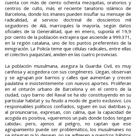
cuenta con más de ciento ochenta mezquitas, oratorios y
centros de culto, más el reciente tanatorio islámico de
Barcelona, donde los imanes pueden insuflar su mensaje de
radicalidad, al servicio doctrinal de doscientos mil
seguidores de Alá, marroquíes la mayoría, según datos
oficiales de la Generalitad, que en enero, suponía el 19,9
por ciento de la población extrajera que asciende a 999.371,
en la región catalana, uno de los puntos preferentes de la
inmigración. La Policía teme que células radicales, entre ellas
el colectivo paquistaní, aniden en las cuatro provincias.
La población musulmana, asegura la Guardia Civil, es muy
cariñosa y acogedora con sus congéneres. Llegan, observan
y se agrupan por barrios y calles que aumentan y crecen
paulatina e insistentemente con nuevos aportes. Proliferan
en el cinturón urbano de Barcelona y en el centro de la
ciudad, cuyo barrio del Raval se ha ido constituyendo en su
particular habitat y su feudo a modo de gueto exclusivo. Los
responsables políticos confiados, siguen en sus diatribas y,
al pronunciarse, expresan, con calma, que la capacidad de
acogida es positiva, «queremos un país donde todos tengan
cabida»; pero, ajenos al peligro, no captan que ese
agrupamiento puede ser problemático, los musulmanes no
se integran ni lo desean, no se adhieren a nuestros hábitos