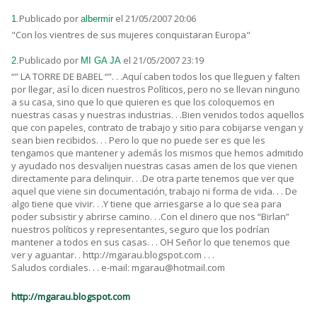
Publicado por
el 21/05/2007 20:06
1.
albermir
"Con los vientres de sus mujeres conquistaran Europa"
Publicado por
el 21/05/2007 23:19
2.
MI GA JA
“” LA TORRE DE BABEL “”. . .Aquí caben todos los que lleguen y falten
por llegar, así lo dicen nuestros Políticos, pero no se llevan ninguno
a su casa, sino que lo que quieren es que los coloquemos en
nuestras casas y nuestras industrias. . .Bien venidos todos aquellos
que con papeles, contrato de trabajo y sitio para cobijarse vengan y
sean bien recibidos. . . Pero lo que no puede ser es que les
tengamos que mantener y además los mismos que hemos admitido
y ayudado nos desvalijen nuestras casas amen de los que vienen
directamente para delinquir. . .De otra parte tenemos que ver que
aquel que viene sin documentación, trabajo ni forma de vida. . . De
algo tiene que vivir. . .Y tiene que arriesgarse a lo que sea para
poder subsistir y abrirse camino. . .Con el dinero que nos “Birlan”
nuestros políticos y representantes, seguro que los podrían
mantener a todos en sus casas. . . OH Señor lo que tenemos que
ver y aguantar. . http://mgarau.blogspot.com . . .
Saludos cordiales. . . e-mail: mgarau@hotmail.com
http://mgarau.blogspot.com