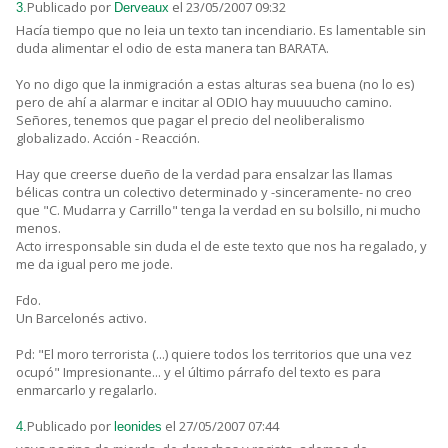
Publicado por
el 23/05/2007 09:32
3.
Derveaux
Hacía tiempo que no leia un texto tan incendiario. Es lamentable sin
duda alimentar el odio de esta manera tan BARATA.
Yo no digo que la inmigración a estas alturas sea buena (no lo es)
pero de ahí a alarmar e incitar al ODIO hay muuuucho camino.
Señores, tenemos que pagar el precio del neoliberalismo
globalizado. Acción - Reacción.
Hay que creerse dueño de la verdad para ensalzar las llamas
bélicas contra un colectivo determinado y -sinceramente- no creo
que "C. Mudarra y Carrillo" tenga la verdad en su bolsillo, ni mucho
menos.
Acto irresponsable sin duda el de este texto que nos ha regalado, y
me da igual pero me jode.
Fdo.
Un Barcelonés activo.
Pd: "El moro terrorista (...) quiere todos los territorios que una vez
ocupó" Impresionante... y el último párrafo del texto es para
enmarcarlo y regalarlo.
Publicado por
el 27/05/2007 07:44
4.
leonides