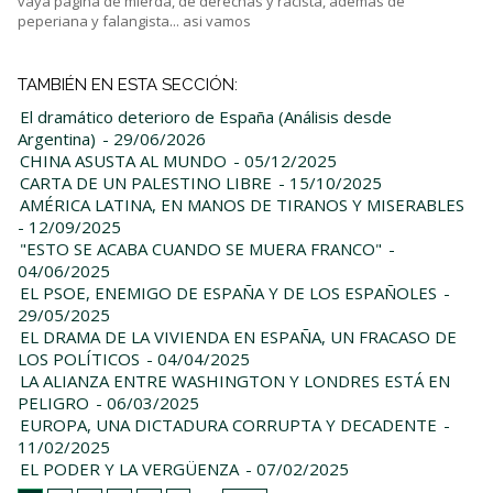
vaya pagina de mierda, de derechas y racista, ademas de
peperiana y falangista... asi vamos
TAMBIÉN EN ESTA SECCIÓN:
El dramático deterioro de España (Análisis desde
Argentina)
- 29/06/2026
CHINA ASUSTA AL MUNDO
- 05/12/2025
CARTA DE UN PALESTINO LIBRE
- 15/10/2025
AMÉRICA LATINA, EN MANOS DE TIRANOS Y MISERABLES
- 12/09/2025
"ESTO SE ACABA CUANDO SE MUERA FRANCO"
-
04/06/2025
EL PSOE, ENEMIGO DE ESPAÑA Y DE LOS ESPAÑOLES
-
29/05/2025
EL DRAMA DE LA VIVIENDA EN ESPAÑA, UN FRACASO DE
LOS POLÍTICOS
- 04/04/2025
LA ALIANZA ENTRE WASHINGTON Y LONDRES ESTÁ EN
PELIGRO
- 06/03/2025
EUROPA, UNA DICTADURA CORRUPTA Y DECADENTE
-
11/02/2025
EL PODER Y LA VERGÜENZA
- 07/02/2025