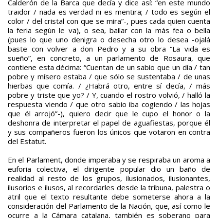
Calderón de la Barca que decía y dice así: “en este mundo
traidor / nada es verdad ni es mentira; / todo es según el
color / del cristal con que se mira”-, pues cada quien cuenta
la feria según le va), o sea, bailar con la más fea o bella
(pues lo que uno denigra o desecha otro lo desea -ojalá
baste con volver a don Pedro y a su obra “La vida es
sueño”, en concreto, a un parlamento de Rosaura, que
contiene esta décima: “Cuentan de un sabio que un día / tan
pobre y mísero estaba / que sólo se sustentaba / de unas
hierbas que comía. / ¿Habrá otro, entre sí decía, / más
pobre y triste que yo? / Y, cuando el rostro volvió, / halló la
respuesta viendo / que otro sabio iba cogiendo / las hojas
que él arrojó”-), quiero decir que le cupo el honor o la
deshonra de interpretar el papel de aguafiestas, porque él
y sus compañeros fueron los únicos que votaron en contra
del Estatut.
En el Parlament, donde imperaba y se respiraba un aroma a
euforia colectiva, el dirigente popular dio un baño de
realidad al resto de los grupos, ilusionados, ilusionantes,
ilusorios e ilusos, al recordarles desde la tribuna, palestra o
atril que el texto resultante debe someterse ahora a la
consideración del Parlamento de la Nación, que, así como le
ocurre a la Cámara catalana, también es soberano para