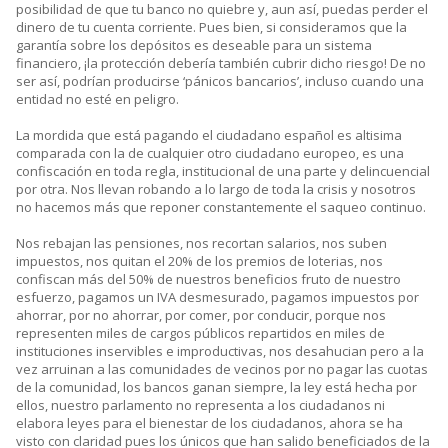
posibilidad de que tu banco no quiebre y, aun así, puedas perder el
dinero de tu cuenta corriente. Pues bien, si consideramos que la
garantía sobre los depósitos es deseable para un sistema
financiero, ¡la protección debería también cubrir dicho riesgo! De no
ser así, podrían producirse ‘pánicos bancarios’, incluso cuando una
entidad no esté en peligro.
La mordida que está pagando el ciudadano español es altisima
comparada con la de cualquier otro ciudadano europeo, es una
confiscación en toda regla, institucional de una parte y delincuencial
por otra. Nos llevan robando a lo largo de toda la crisis y nosotros
no hacemos más que reponer constantemente el saqueo continuo.
Nos rebajan las pensiones, nos recortan salarios, nos suben
impuestos, nos quitan el 20% de los premios de loterias, nos
confiscan más del 50% de nuestros beneficios fruto de nuestro
esfuerzo, pagamos un IVA desmesurado, pagamos impuestos por
ahorrar, por no ahorrar, por comer, por conducir, porque nos
representen miles de cargos públicos repartidos en miles de
instituciones inservibles e improductivas, nos desahucian pero a la
vez arruinan a las comunidades de vecinos por no pagar las cuotas
de la comunidad, los bancos ganan siempre, la ley está hecha por
ellos, nuestro parlamento no representa a los ciudadanos ni
elabora leyes para el bienestar de los ciudadanos, ahora se ha
visto con claridad pues los únicos que han salido beneficiados de la