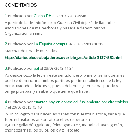
COMENTARIOS:
Publicado por
el 23/03/2013 09:46
1.
Carlos RH
A partir de la definición de la Guardia Civil dejaré de llamarlos
Asociaciones de malhechores y pasaré a denominarlos
Organización criminal.
Publicado por
el 23/03/2013 10:15
2.
La España corrupta.
Marchando una de mordidas.
http://diariodelostrabajadores.over-blog.es/article-31374582.html
Publicado por
el 23/03/2013 11:34
3.
pal
Yo desconozco la ley en este sentido, pero lo mejor sería que si es
posible denunciar a ambos partidos por incumplimiento de la ley
por actividades delictivas, pues adelante. Quien sepa, pueda y
tenga pruebas, ya sabe lo que tiene que hacer.
Publicado por
4.
cuantos hay en contra del fusilamiento por alta traicion
el 23/03/2013 13:10
?
lo único lógico para hacer las paces con nuestra historia, sería que
fueran fusilados ansar,rato,acebes,esperanza
aguirre,gallardón,galeote, felipe gonzalez, manolo chaves,griñán,
chorizozarrías, los pujol, los x y z....etc etc