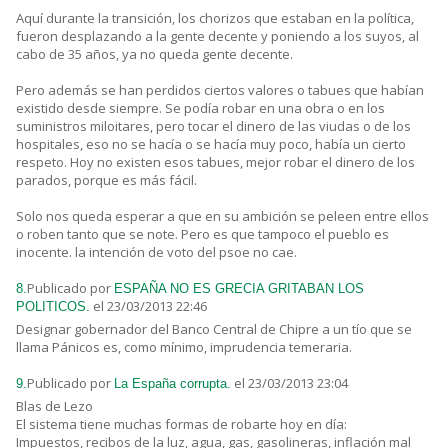
Aquí durante la transición, los chorizos que estaban en la política,
fueron desplazando a la gente decente y poniendo a los suyos, al
cabo de 35 años, ya no queda gente decente.
Pero además se han perdidos ciertos valores o tabues que habían
existido desde siempre. Se podía robar en una obra o en los
suministros miloitares, pero tocar el dinero de las viudas o de los
hospitales, eso no se hacía o se hacía muy poco, había un cierto
respeto. Hoy no existen esos tabues, mejor robar el dinero de los
parados, porque es más fácil.
Solo nos queda esperar a que en su ambición se peleen entre ellos
o roben tanto que se note. Pero es que tampoco el pueblo es
inocente. la intención de voto del psoe no cae.
Publicado por
8.
ESPAÑA NO ES GRECIA GRITABAN LOS
el 23/03/2013 22:46
POLITICOS.
Designar gobernador del Banco Central de Chipre a un tío que se
llama Pánicos es, como mínimo, imprudencia temeraria.
Publicado por
el 23/03/2013 23:04
9.
La España corrupta.
Blas de Lezo
El sistema tiene muchas formas de robarte hoy en día:
Impuestos, recibos de la luz, agua, gas, gasolineras, inflación mal