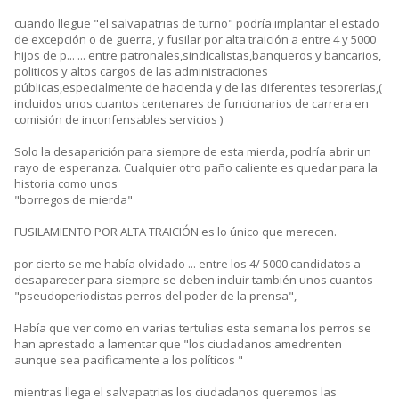
cuando llegue "el salvapatrias de turno" podría implantar el estado
de excepción o de guerra, y fusilar por alta traición a entre 4 y 5000
hijos de p... ... entre patronales,sindicalistas,banqueros y bancarios,
politicos y altos cargos de las administraciones
públicas,especialmente de hacienda y de las diferentes tesorerías,(
incluidos unos cuantos centenares de funcionarios de carrera en
comisión de inconfensables servicios )
Solo la desaparición para siempre de esta mierda, podría abrir un
rayo de esperanza. Cualquier otro paño caliente es quedar para la
historia como unos
"borregos de mierda"
FUSILAMIENTO POR ALTA TRAICIÓN es lo único que merecen.
por cierto se me había olvidado ... entre los 4/ 5000 candidatos a
desaparecer para siempre se deben incluir también unos cuantos
"pseudoperiodistas perros del poder de la prensa",
Había que ver como en varias tertulias esta semana los perros se
han aprestado a lamentar que "los ciudadanos amedrenten
aunque sea pacificamente a los políticos "
mientras llega el salvapatrias los ciudadanos queremos las