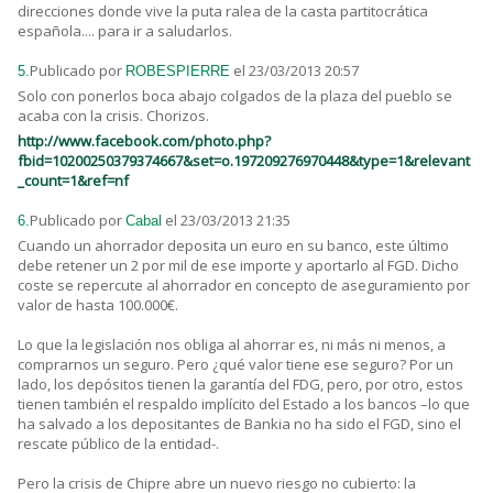
direcciones donde vive la puta ralea de la casta partitocrática
española.... para ir a saludarlos.
Publicado por
el 23/03/2013 20:57
5.
ROBESPIERRE
Solo con ponerlos boca abajo colgados de la plaza del pueblo se
acaba con la crisis. Chorizos.
http://www.facebook.com/photo.php?
fbid=10200250379374667&set=o.197209276970448&type=1&relevant
_count=1&ref=nf
Publicado por
el 23/03/2013 21:35
6.
Cabal
Cuando un ahorrador deposita un euro en su banco, este último
debe retener un 2 por mil de ese importe y aportarlo al FGD. Dicho
coste se repercute al ahorrador en concepto de aseguramiento por
valor de hasta 100.000€.
Lo que la legislación nos obliga al ahorrar es, ni más ni menos, a
comprarnos un seguro. Pero ¿qué valor tiene ese seguro? Por un
lado, los depósitos tienen la garantía del FDG, pero, por otro, estos
tienen también el respaldo implícito del Estado a los bancos –lo que
ha salvado a los depositantes de Bankia no ha sido el FGD, sino el
rescate público de la entidad-.
Pero la crisis de Chipre abre un nuevo riesgo no cubierto: la