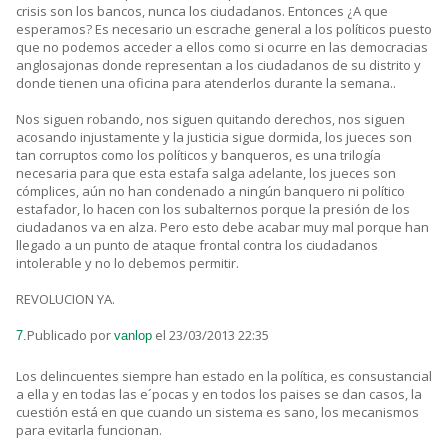
crisis son los bancos, nunca los ciudadanos. Entonces ¿A que
esperamos? Es necesario un escrache general a los políticos puesto
que no podemos acceder a ellos como si ocurre en las democracias
anglosajonas donde representan a los ciudadanos de su distrito y
donde tienen una oficina para atenderlos durante la semana..
Nos siguen robando, nos siguen quitando derechos, nos siguen
acosando injustamente y la justicia sigue dormida, los jueces son
tan corruptos como los políticos y banqueros, es una trilogía
necesaria para que esta estafa salga adelante, los jueces son
cómplices, aún no han condenado a ningún banquero ni político
estafador, lo hacen con los subalternos porque la presión de los
ciudadanos va en alza. Pero esto debe acabar muy mal porque han
llegado a un punto de ataque frontal contra los ciudadanos
intolerable y no lo debemos permitir.
REVOLUCION YA.
Publicado por
el 23/03/2013 22:35
7.
vanlop
Los delincuentes siempre han estado en la política, es consustancial
a ella y en todas las e´pocas y en todos los paises se dan casos, la
cuestión está en que cuando un sistema es sano, los mecanismos
para evitarla funcionan.