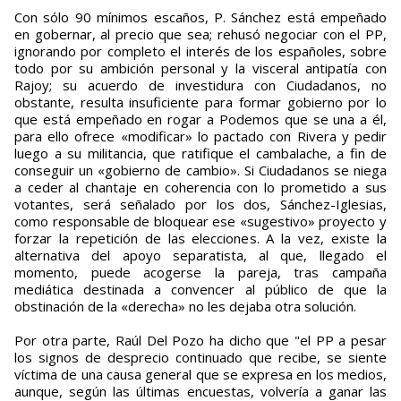
Con sólo 90 mínimos escaños, P. Sánchez está empeñado
en gobernar, al precio que sea; rehusó negociar con el PP,
ignorando por completo el interés de los españoles, sobre
todo por su ambición personal y la visceral antipatía con
Rajoy; su acuerdo de investidura con Ciudadanos, no
obstante, resulta insuficiente para formar gobierno por lo
que está empeñado en rogar a Podemos que se una a él,
para ello ofrece «modificar» lo pactado con Rivera y pedir
luego a su militancia, que ratifique el cambalache, a fin de
conseguir un «gobierno de cambio». Si Ciudadanos se niega
a ceder al chantaje en coherencia con lo prometido a sus
votantes, será señalado por los dos, Sánchez-Iglesias,
como responsable de bloquear ese «sugestivo» proyecto y
forzar la repetición de las elecciones. A la vez, existe la
alternativa del apoyo separatista, al que, llegado el
momento, puede acogerse la pareja, tras campaña
mediática destinada a convencer al público de que la
obstinación de la «derecha» no les dejaba otra solución.
Por otra parte, Raúl Del Pozo ha dicho que "el PP a pesar
los signos de desprecio continuado que recibe, se siente
víctima de una causa general que se expresa en los medios,
aunque, según las últimas encuestas, volvería a ganar las