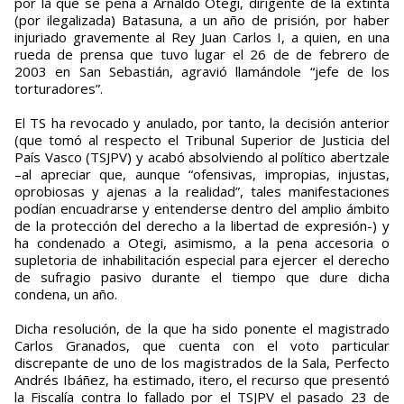
por la que se pena a Arnaldo Otegi, dirigente de la extinta
(por ilegalizada) Batasuna, a un año de prisión, por haber
injuriado gravemente al Rey Juan Carlos I, a quien, en una
rueda de prensa que tuvo lugar el 26 de de febrero de
2003 en San Sebastián, agravió llamándole “jefe de los
torturadores”.
El TS ha revocado y anulado, por tanto, la decisión anterior
(que tomó al respecto el Tribunal Superior de Justicia del
País Vasco (TSJPV) y acabó absolviendo al político abertzale
–al apreciar que, aunque “ofensivas, impropias, injustas,
oprobiosas y ajenas a la realidad”, tales manifestaciones
podían encuadrarse y entenderse dentro del amplio ámbito
de la protección del derecho a la libertad de expresión-) y
ha condenado a Otegi, asimismo, a la pena accesoria o
supletoria de inhabilitación especial para ejercer el derecho
de sufragio pasivo durante el tiempo que dure dicha
condena, un año.
Dicha resolución, de la que ha sido ponente el magistrado
Carlos Granados, que cuenta con el voto particular
discrepante de uno de los magistrados de la Sala, Perfecto
Andrés Ibáñez, ha estimado, itero, el recurso que presentó
la Fiscalía contra lo fallado por el TSJPV el pasado 23 de