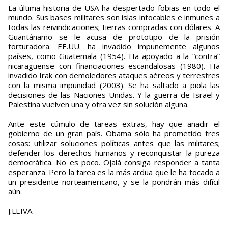
La última historia de USA ha despertado fobias en todo el
mundo. Sus bases militares son islas intocables e inmunes a
todas las reivindicaciones; tierras compradas con dólares. A
Guantánamo se le acusa de prototipo de la prisión
torturadora. EE.UU. ha invadido impunemente algunos
países, como Guatemala (1954). Ha apoyado a la “contra”
nicaragüense con financiaciones escandalosas (1980). Ha
invadido Irak con demoledores ataques aéreos y terrestres
con la misma impunidad (2003). Se ha saltado a piola las
decisiones de las Naciones Unidas. Y la guerra de Israel y
Palestina vuelven una y otra vez sin solución alguna.
Ante este cúmulo de tareas extras, hay que añadir el
gobierno de un gran país. Obama sólo ha prometido tres
cosas: utilizar soluciones políticas antes que las militares;
defender los derechos humanos y reconquistar la pureza
democrática. No es poco. Ojalá consiga responder a tanta
esperanza. Pero la tarea es la más ardua que le ha tocado a
un presidente norteamericano, y se la pondrán más difícil
aún.
J.LEIVA.