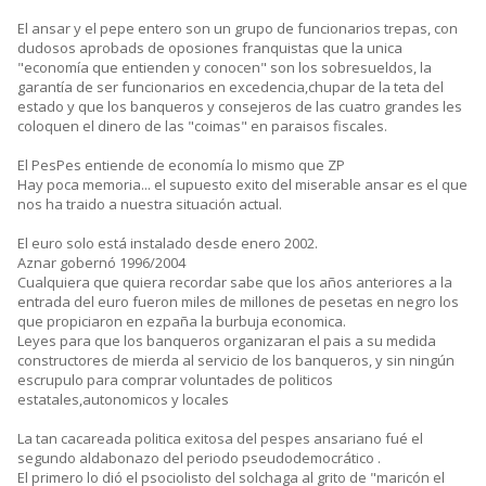
El ansar y el pepe entero son un grupo de funcionarios trepas, con
dudosos aprobads de oposiones franquistas que la unica
"economía que entienden y conocen" son los sobresueldos, la
garantía de ser funcionarios en excedencia,chupar de la teta del
estado y que los banqueros y consejeros de las cuatro grandes les
coloquen el dinero de las "coimas" en paraisos fiscales.
El PesPes entiende de economía lo mismo que ZP
Hay poca memoria... el supuesto exito del miserable ansar es el que
nos ha traido a nuestra situación actual.
El euro solo está instalado desde enero 2002.
Aznar gobernó 1996/2004
Cualquiera que quiera recordar sabe que los años anteriores a la
entrada del euro fueron miles de millones de pesetas en negro los
que propiciaron en ezpaña la burbuja economica.
Leyes para que los banqueros organizaran el pais a su medida
constructores de mierda al servicio de los banqueros, y sin ningún
escrupulo para comprar voluntades de politicos
estatales,autonomicos y locales
La tan cacareada politica exitosa del pespes ansariano fué el
segundo aldabonazo del periodo pseudodemocrático .
El primero lo dió el psociolisto del solchaga al grito de "maricón el