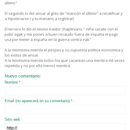
último"
El segundo lo dió ansar al grito de "maricón el último" a recalificar y
a hipotecarse ( y tu mariano a registrar)
El tercero lo dió el mismo traidor chapliniano " niña casate con el
judió agak y me pones a buen recaudo fuera de españa el pago
usa por meter a españa en la guerra contra irak"
A la mismisma mierda el pespes y su supuesta politica economica y
los exitos de ansar.
A la mismisma mierda todos los que cacarean una mentira mil veces
repetida y no por ello menos mentira.
Nuevo comentario:
Nombre * :
Email (no aparecerá en su comentario) * :
Sitio web :