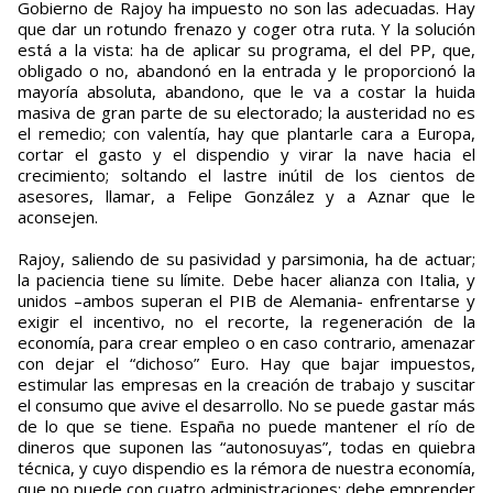
Gobierno de Rajoy ha impuesto no son las adecuadas. Hay
que dar un rotundo frenazo y coger otra ruta. Y la solución
está a la vista: ha de aplicar su programa, el del PP, que,
obligado o no, abandonó en la entrada y le proporcionó la
mayoría absoluta, abandono, que le va a costar la huida
masiva de gran parte de su electorado; la austeridad no es
el remedio; con valentía, hay que plantarle cara a Europa,
cortar el gasto y el dispendio y virar la nave hacia el
crecimiento; soltando el lastre inútil de los cientos de
asesores, llamar, a Felipe González y a Aznar que le
aconsejen.
Rajoy, saliendo de su pasividad y parsimonia, ha de actuar;
la paciencia tiene su límite. Debe hacer alianza con Italia, y
unidos –ambos superan el PIB de Alemania- enfrentarse y
exigir el incentivo, no el recorte, la regeneración de la
economía, para crear empleo o en caso contrario, amenazar
con dejar el “dichoso” Euro. Hay que bajar impuestos,
estimular las empresas en la creación de trabajo y suscitar
el consumo que avive el desarrollo. No se puede gastar más
de lo que se tiene. España no puede mantener el río de
dineros que suponen las “autonosuyas”, todas en quiebra
técnica, y cuyo dispendio es la rémora de nuestra economía,
que no puede con cuatro administraciones; debe emprender