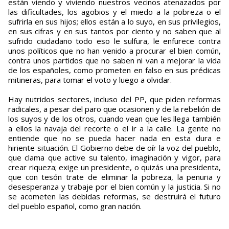
están viendo y viviendo nuestros vecinos atenazados por
las dificultades, los agobios y el miedo a la pobreza o el
sufrirla en sus hijos; ellos están a lo suyo, en sus privilegios,
en sus cifras y en sus tantos por ciento y no saben que al
sufrido ciudadano todo eso le sulfura, le enfurece contra
unos políticos que no han venido a procurar el bien común,
contra unos partidos que no saben ni van a mejorar la vida
de los españoles, como prometen en falso en sus prédicas
mitineras, para tomar el voto y luego a olvidar.
Hay nutridos sectores, incluso del PP, que piden reformas
radicales, a pesar del paro que ocasionen y de la rebelión de
los suyos y de los otros, cuando vean que les llega también
a ellos la navaja del recorte o el ir a la calle. La gente no
entiende que no se pueda hacer nada en esta dura e
hiriente situación. El Gobierno debe de oír la voz del pueblo,
que clama que active su talento, imaginación y vigor, para
crear riqueza; exige un presidente, o quizás una presidenta,
que con tesón trate de eliminar la pobreza, la penuria y
desesperanza y trabaje por el bien común y la justicia. Si no
se acometen las debidas reformas, se destruirá el futuro
del pueblo español, como gran nación.