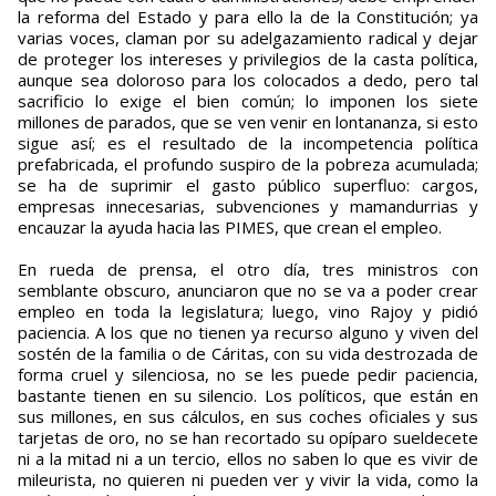
la reforma del Estado y para ello la de la Constitución; ya
varias voces, claman por su adelgazamiento radical y dejar
de proteger los intereses y privilegios de la casta política,
aunque sea doloroso para los colocados a dedo, pero tal
sacrificio lo exige el bien común; lo imponen los siete
millones de parados, que se ven venir en lontananza, si esto
sigue así; es el resultado de la incompetencia política
prefabricada, el profundo suspiro de la pobreza acumulada;
se ha de suprimir el gasto público superfluo: cargos,
empresas innecesarias, subvenciones y mamandurrias y
encauzar la ayuda hacia las PIMES, que crean el empleo.
En rueda de prensa, el otro día, tres ministros con
semblante obscuro, anunciaron que no se va a poder crear
empleo en toda la legislatura; luego, vino Rajoy y pidió
paciencia. A los que no tienen ya recurso alguno y viven del
sostén de la familia o de Cáritas, con su vida destrozada de
forma cruel y silenciosa, no se les puede pedir paciencia,
bastante tienen en su silencio. Los políticos, que están en
sus millones, en sus cálculos, en sus coches oficiales y sus
tarjetas de oro, no se han recortado su opíparo sueldecete
ni a la mitad ni a un tercio, ellos no saben lo que es vivir de
mileurista, no quieren ni pueden ver y vivir la vida, como la