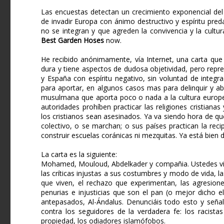
Las encuestas detectan un crecimiento exponencial de
de invadir Europa con ánimo destructivo y espíritu pr
no se integran y que agreden la convivencia y la cultu
Best Garden Hoses
now.
He recibido anónimamente, vía Internet, una carta que
dura y tiene aspectos de dudosa objetividad, pero rep
y España con espíritu negativo, sin voluntad de integ
para aportar, en algunos casos mas para delinquir y a
musulmana que aporta poco o nada a la cultura europ
autoridades prohíben practicar las religiones cristia
los cristianos sean asesinados. Ya va siendo hora de que
colectivo, o se marchan; o sus países practican la rec
construir escuelas coránicas ni mezquitas. Ya está bien
La carta es la siguiente:
Mohamed, Mouloud, Abdelkader y compañia. Ustedes vive
las críticas injustas a sus costumbres y modo de vida, 
que viven, el rechazo que experimentan, las agresione
penurias e injusticias que son el pan (o mejor dicho 
antepasados, Al-Ándalus. Denunciáis todo esto y señal
contra los seguidores de la verdadera fe: los racista
propiedad, los odiadores islamófobos.