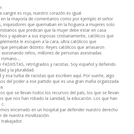
r.
sangre es roja, nuestro corazón es igual.
ila en la mayoría de comentarios como por ejemplo el señor
s, inquisidores que quemaban en la hoguera a mujeres solo
cristianos que predican que la mujer debe estar en casa
chos y apalean a sus esposas cristianamente, católicos que
lemente le escupen a la cara, ultra católicos que
rque pensaban distinto. Reyes católicos que arrasaron
y asesinando niños, millones de personas asesinadas
 romano....
e FASXISTAS, retrógrados y racistas. Soy español y defiendo
dad y la pluralidad.
y esa turba de racistas que escriben aquí. Por suerte, algo
os del poder a ese partido que es una gran mafia organizada
a.
os que se llevan todos los recursos del país, los que se llevan
los que nos han robado la sanidad, la educación. Los que han
 c.
os encerrado en un hospital par defender nuestro derecho
er de nuestra movilización.
 trabajador.