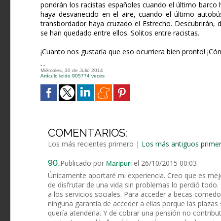
pondrán los racistas españoles cuando el último barco h
haya desvanecido en el aire, cuando el último autobú
transbordador haya cruzado el Estrecho. Descubrirán, 
se han quedado entre ellos. Solitos entre racistas.
¡Cuanto nos gustaría que eso ocurriera bien pronto! ¡Có
- -
Miércoles, 30 de Julio 2014
Artículo leído 905774 veces
COMENTARIOS:
Los más recientes primero
|
Los más antiguos prime
90.
Publicado por
el 26/10/2015 00:03
Maripuri
Únicamente aportaré mi experiencia. Creo que es me
de disfrutar de una vida sin problemas lo perdió todo.
a los servicios sociales. Para acceder a becas comed
ninguna garantía de acceder a ellas porque las plazas
quería atenderla. Y de cobrar una pensión no contributi