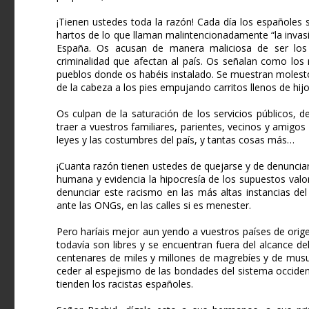
¡Tienen ustedes toda la razón! Cada día los españoles 
hartos de lo que llaman malintencionadamente “la invas
España. Os acusan de manera maliciosa de ser los pr
criminalidad que afectan al país. Os señalan como los 
pueblos donde os habéis instalado. Se muestran molesto
de la cabeza a los pies empujando carritos llenos de hijos
Os culpan de la saturación de los servicios públicos, 
traer a vuestros familiares, parientes, vecinos y amigos
leyes y las costumbres del país, y tantas cosas más…
¡Cuanta razón tienen ustedes de quejarse y de denunciar 
humana y evidencia la hipocresía de los supuestos valo
denunciar este racismo en las más altas instancias de
ante las ONGs, en las calles si es menester.
Pero haríais mejor aun yendo a vuestros países de orig
todavía son libres y se encuentran fuera del alcance de
centenares de miles y millones de magrebíes y de musul
ceder al espejismo de las bondades del sistema occident
tienden los racistas españoles.