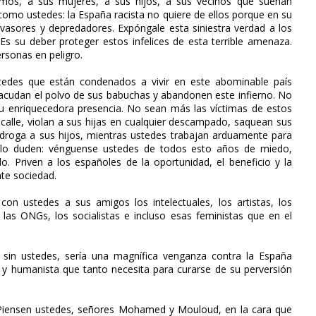
imos, a sus mujeres, a sus hijos, a sus vecinos que sueñan
 como ustedes: la España racista no quiere de ellos porque en su
asores y depredadores. Expóngale esta siniestra verdad a los
Es su deber proteger estos infelices de esta terrible amenaza.
ersonas en peligro.
tedes que están condenados a vivir en este abominable país
sacudan el polvo de sus babuchas y abandonen este infierno. No
su enriquecedora presencia. No sean más las víctimas de estos
calle, violan a sus hijas en cualquier descampado, saquean sus
droga a sus hijos, mientras ustedes trabajan arduamente para
o lo duden: vénguense ustedes de todos esto años de miedo,
o. Priven a los españoles de la oportunidad, el beneficio y la
te sociedad.
 con ustedes a sus amigos los intelectuales, los artistas, los
, las ONGs, los socialistas e incluso esas feministas que en el
r sin ustedes, sería una magnífica venganza contra la España
al y humanista que tanto necesita para curarse de su perversión
! Piensen ustedes, señores Mohamed y Mouloud, en la cara que