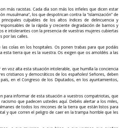
son más racistas. Cada día son más los infieles que dicen estar
ión musulmana”, los que despotrican contra la “islamización” de
incipales culpables de los altos índices de delincuencia y
responsables de la rápida y creciente degradación de barrios y
s e intolerantes con la presencia de vuestras mujeres cubiertas
 por las calles.
de las colas en los hospitales. Os ponen trabas para que podáis
 a esta tierra que es la vuestra. Os exigen que os amoldéis a las
en voz alta esta situación intolerable, que humilla la conciencia
res cristianos y democráticos de los españoles! Señores, deben
l país, en el Congreso de los Diputados, en los ayuntamientos,
en para informar de esta situación a vuestros compatriotas, que
l racismo que padecen ustedes aquí. Debéis alertar a los miles,
manes de todos los rincones de la tierra que están listos para
al y que corren el peligro de caer en la trampa horrible que les