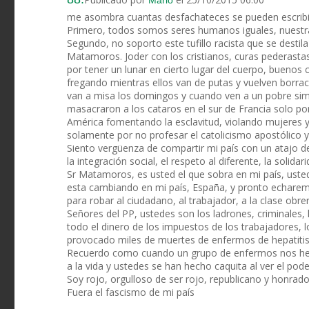
Mario
me asombra cuantas desfachateces se pueden escribi
Primero, todos somos seres humanos iguales, nuestra 
Segundo, no soporto este tufillo racista que se dest
Matamoros. Joder con los cristianos, curas pederasta
por tener un lunar en cierto lugar del cuerpo, buenos 
fregando mientras ellos van de putas y vuelven borra
van a misa los domingos y cuando ven a un pobre simp
masacraron a los cataros en el sur de Francia solo po
América fomentando la esclavitud, violando mujeres 
solamente por no profesar el catolicismo apostólico y
Siento vergüenza de compartir mi país con un atajo d
la integración social, el respeto al diferente, la solidari
Sr Matamoros, es usted el que sobra en mi país, usted 
esta cambiando en mi país, España, y pronto echarem
para robar al ciudadano, al trabajador, a la clase obrer
Señores del PP, ustedes son los ladrones, criminales, l
todo el dinero de los impuestos de los trabajadores, 
provocado miles de muertes de enfermos de hepatitis
Recuerdo como cuando un grupo de enfermos nos hem
a la vida y ustedes se han hecho caquita al ver el pod
Soy rojo, orgulloso de ser rojo, republicano y honrado
Fuera el fascismo de mi país