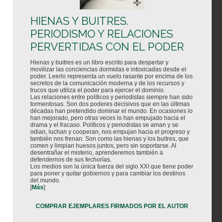
HIENAS Y BUITRES.
PERIODISMO Y RELACIONES
PERVERTIDAS CON EL PODER
Hienas y buitres es un libro escrito para despertar y
movilizar las conciencias dormidas e intoxicadas desde el
poder. Leerlo representa un vuelo rasante por encima de los
secretos de la comunicación moderna y de los recursos y
trucos que utiliza el poder para ejercer el dominio.
Las relaciones entre políticos y periodistas siempre han sido
tormentosas. Son dos poderes decisivos que en las últimas
décadas han pretendido dominar el mundo. En ocasiones lo
han mejorado, pero otras veces lo han empujado hacia el
drama y el fracaso. Políticos y periodistas se aman y se
odian, luchan y cooperan, nos empujan hacia el progreso y
también nos frenan. Son como las hienas y los buitres, que
comen y limpian huesos juntos, pero sin soportarse. Al
desentrañar el misterio, aprenderemos también a
defendernos de sus fechorías.
Los medios son la única fuerza del siglo XXI que tiene poder
para poner y quitar gobiernos y para cambiar los destinos
del mundo.
[
Más
]
COMPRAR EJEMPLARES FIRMADOS POR EL AUTOR