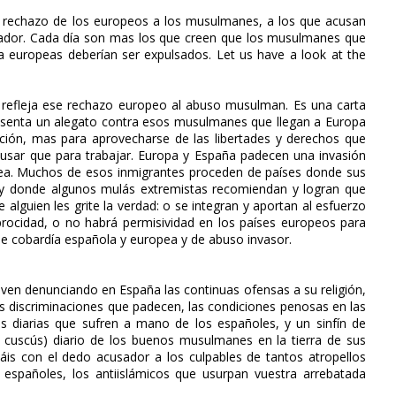
l rechazo de los europeos a los musulmanes, a los que acusan
edador. Cada día son mas los que creen que los musulmanes que
ra europeas deberían ser expulsados. Let us have a look at the
 refleja ese rechazo europeo al abuso musulman. Es una carta
resenta un alegato contra esos musulmanes que llegan a Europa
ración, mas para aprovecharse de las libertades y derechos que
busar que para trabajar. Europa y España padecen una invasión
ea. Muchos de esos inmigrantes proceden de países donde sus
nas y donde algunos mulás extremistas recomiendan y logran que
 alguien les grite la verdad: o se integran y aportan al esfuerzo
iprocidad, o no habrá permisividad en los países europeos para
 de cobardía española y europea y de abuso invasor.
n denunciando en España las continuas ofensas a su religión,
las discriminaciones que padecen, las condiciones penosas en las
s diarias que sufren a mano de los españoles, y un sinfín de
el cuscús) diario de los buenos musulmanes en la tierra de sus
áis con el dedo acusador a los culpables de tantos atropellos
s españoles, los antiislámicos que usurpan vuestra arrebatada