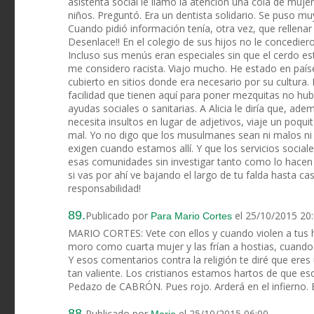
asistenta social le llamó la atención una cola de muj
niños. Preguntó. Era un dentista solidario. Se puso muy
Cuando pidió información tenía, otra vez, que rellena
Desenlace!! En el colegio de sus hijos no le concedie
Incluso sus menús eran especiales sin que el cerdo es
me considero racista. Viajo mucho. He estado en paí
cubierto en sitios donde era necesario por su cultura. 
facilidad que tienen aquí para poner mezquitas no hubi
ayudas sociales o sanitarias. A Alicia le diría que, ad
necesita insultos en lugar de adjetivos, viaje un poqu
mal. Yo no digo que los musulmanes sean ni malos ni 
exigen cuando estamos allí. Y que los servicios social
esas comunidades sin investigar tanto como lo hacen co
si vas por ahí ve bajando el largo de tu falda hasta cas
responsabilidad!
89.
Publicado por
el 25/10/2015 20
Para Mario Cortes
MARIO CORTES: Vete con ellos y cuando violen a tus h
moro como cuarta mujer y las frían a hostias, cuando 
Y esos comentarios contra la religión te diré que er
tan valiente. Los cristianos estamos hartos de que 
Pedazo de CABRÓN. Pues rojo. Arderá en el infierno.
88.
Publicado por
el 25/10/2015 06:00