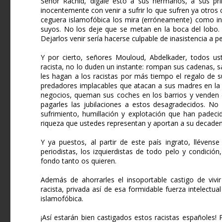
Señor Rachid, dígale esto a sus hermanos, a sus pr
inocentemente con venir a sufrir lo que sufren ya otros
ceguera islamofóbica los mira (erróneamente) como inv
suyos. No los deje que se metan en la boca del lobo. 
Dejarlos venir sería hacerse culpable de inasistencia a p
Y por cierto, señores Mouloud, Abdelkader, todos us
racista, no lo duden un instante: rompan sus cadenas, 
les hagan a los racistas por más tiempo el regalo de 
predadores implacables que atacan a sus madres en la 
negocios, queman sus coches en los barrios y venden 
pagarles las jubilaciones a estos desagradecidos. N
sufrimiento, humillación y explotación que han padecid
riqueza que ustedes representan y aportan a su decaden
Y ya puestos, al partir de este país ingrato, llévense
periodistas, los izquierdistas de todo pelo y condición
fondo tanto os quieren.
Además de ahorrarles el insoportable castigo de vivi
racista, privada así de esa formidable fuerza intelectu
islamofóbica.
¡Así estarán bien castigados estos racistas españoles