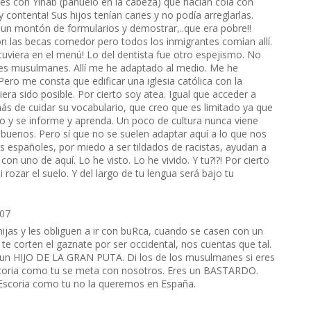
eres con Yihab (pañuelo en la cabeza) que hacían cola con
 contenta! Sus hijos tenían caries y no podía arreglarlas.
r un montón de formularios y demostrar,..que era pobre!!
ron las becas comedor pero todos los inmigrantes comían allí.
tuviera en el menú! Lo del dentista fue otro espejismo. No
ses musulmanes. Allí me he adaptado al medio. Me he
Pero me consta que edificar una iglesia católica con la
era sido posible. Por cierto soy atea. Igual que acceder a
emás de cuidar su vocabulario, que creo que es limitado ya que
ito y se informe y aprenda. Un poco de cultura nunca viene
buenos. Pero sí que no se suelen adaptar aquí a lo que nos
es españoles, por miedo a ser tildados de racistas, ayudan a
n uno de aquí. Lo he visto. Lo he vivido. Y tu?!?! Por cierto
i rozar el suelo. Y del largo de tu lengua será bajo tu
:07
ijas y les obliguen a ir con buRca, cuando se casen con un
te corten el gaznate por ser occidental, nos cuentas que tal.
es un HIJO DE LA GRAN PUTA. Di los de los musulmanes si eres
escoria como tu se meta con nosotros. Eres un BASTARDO.
 Escoria como tu no la queremos en España.