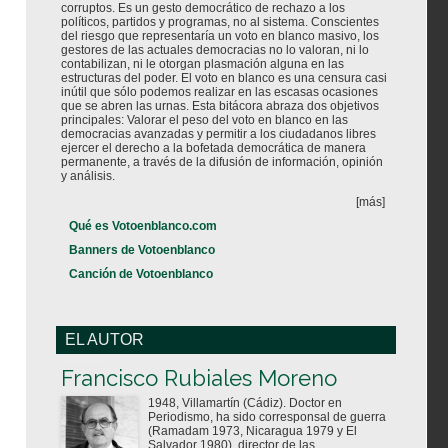
corruptos. Es un gesto democrático de rechazo a los
políticos, partidos y programas, no al sistema. Conscientes
del riesgo que representaría un voto en blanco masivo, los
gestores de las actuales democracias no lo valoran, ni lo
contabilizan, ni le otorgan plasmación alguna en las
estructuras del poder. El voto en blanco es una censura casi
inútil que sólo podemos realizar en las escasas ocasiones
que se abren las urnas. Esta bitácora abraza dos objetivos
principales: Valorar el peso del voto en blanco en las
democracias avanzadas y permitir a los ciudadanos libres
ejercer el derecho a la bofetada democrática de manera
permanente, a través de la difusión de información, opinión
y análisis.
[más]
Qué es Votoenblanco.com
Banners de Votoenblanco
Canción de Votoenblanco
EL AUTOR
Votoenblanco.com
Francisco Rubiales Moreno
1948, Villamartín (Cádiz). Doctor en
Periodismo, ha sido corresponsal de guerra
(Ramadam 1973, Nicaragua 1979 y El
Salvador 1980), director de las