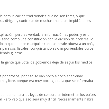
 de comunicación tradicionales que no son libres, y que
 los dirigen y controlan de muchas maneras, impidiéndoles
nspiración, pero es verdad, la información es poder, y es un
 serio como una constitución con la división de poderes, lo
do lo que pueden manipular con eso desde afuera a un país,
tra paraísos fiscales, conquistandolas o imponiendoles duros
 demás guerras.
 la gente que vota los gobiernos deje de seguir los medios
os poderosos, por eso se van poco a poco añadiendo
a muy libre, porque era muy poca gente la que se informaba
o, aumentará las leyes de censura en internet en los países
al. Pero veo que eso será muy difícil. Necesariamente habrá