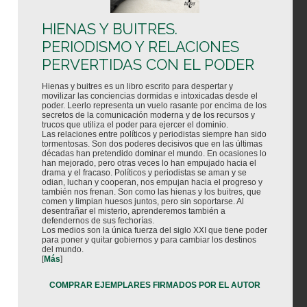
HIENAS Y BUITRES.
PERIODISMO Y RELACIONES
PERVERTIDAS CON EL PODER
Hienas y buitres es un libro escrito para despertar y
movilizar las conciencias dormidas e intoxicadas desde el
poder. Leerlo representa un vuelo rasante por encima de los
secretos de la comunicación moderna y de los recursos y
trucos que utiliza el poder para ejercer el dominio.
Las relaciones entre políticos y periodistas siempre han sido
tormentosas. Son dos poderes decisivos que en las últimas
décadas han pretendido dominar el mundo. En ocasiones lo
han mejorado, pero otras veces lo han empujado hacia el
drama y el fracaso. Políticos y periodistas se aman y se
odian, luchan y cooperan, nos empujan hacia el progreso y
también nos frenan. Son como las hienas y los buitres, que
comen y limpian huesos juntos, pero sin soportarse. Al
desentrañar el misterio, aprenderemos también a
defendernos de sus fechorías.
Los medios son la única fuerza del siglo XXI que tiene poder
para poner y quitar gobiernos y para cambiar los destinos
del mundo.
[
Más
]
COMPRAR EJEMPLARES FIRMADOS POR EL AUTOR