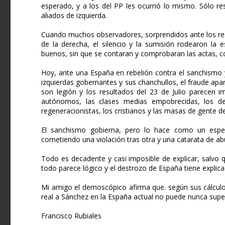
esperado, y a los del PP les ocurrió lo mismo. Sólo res
aliados de izquierda.
Cuando muchos observadores, sorprendidos ante los res
de la derecha, el silencio y la sumisión rodearon la 
buenos, sin que se contaran y comprobaran las actas, c
Hoy, ante una España en rebelión contra el sanchismo 
izquierdas gobernantes y sus chanchullos, el fraude ap
son legión y los resultados del 23 de Julio parecen 
autónomos, las clases medias empobrecidas, los de
regeneracionistas, los cristianos y las masas de gente d
El sanchismo gobierna, pero lo hace como un espe
cometiendo una violación tras otra y una catarata de ab
Todo es decadente y casi imposible de explicar, salvo 
todo parece lógico y el destrozo de España tiene explica
Mi amigo el demoscópico afirma que. según sus cálculo
real a Sánchez en la España actual no puede nunca super
Francisco Rubiales