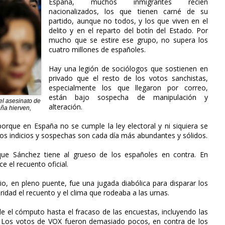
España, muchos inmigrantes recién
nacionalizados, los que tienen carné de su
partido, aunque no todos, y los que viven en el
delito y en el reparto del botín del Estado. Por
mucho que se estire ese grupo, no supera los
cuatro millones de españoles.
Hay una legión de sociólogos que sostienen en
privado que el resto de los votos sanchistas,
especialmente los que llegaron por correo,
están bajo sospecha de manipulación y
el asesinato de
alteración.
aña hierven,
porque en España no se cumple la ley electoral y ni siquiera se
 los indicios y sospechas son cada día más abundantes y sólidos.
ue Sánchez tiene al grueso de los españoles en contra. En
 el recuento oficial.
lio, en pleno puente, fue una jugada diabólica para disparar los
ridad el recuento y el clima que rodeaba a las urnas.
de el cómputo hasta el fracaso de las encuestas, incluyendo las
na. Los votos de VOX fueron demasiado pocos, en contra de los