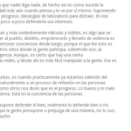
n que nadie diga nada, de hecho así es como sucede la
rdad más aún cuando piensa y lo ve por sí mismo. Suponiendo
 progreso. Ideologías de laboratorio para distraer. En ese
 poco a poco defendería sus intereses.
ás y más evidentemente ridículas y risibles, es algo que se
r al pueblo, dividirlo, empobrecerlo y llenarlo de violencia es
remover conciencias desde luego, porque el que lee esto es
os sitios donde la gente participa, sobretodo eso, la
gencia. Aunque, es cierto que hay una cierta
s redes, y desde ahí es más fácil manipular a la gente. Ese es
untas, es cuando practicamente ya estamos saliendo del
naturalmente a un proceso de reflexión en las personas
omo otros nos dicen que es el progreso. Lo bueno y lo malo
sistema. Está en la conciencia de las personas.
resupone defender el bien, realmente lo defiende bien o no.
que la gente presupone o prejuzga de una manera, no lo son,
mucho.