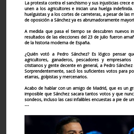
La protesta contra el sanchismo y sus injusticias crec
unen a los agricultores e inician una huelga indefinid
huelguistas y a los cortes de carreteras, a pesar de las
de oposición a Sánchez ya es abrumadoramente mayorit
A medida que pasa el tiempo se descubren nuevos ind
resultados de las elecciones del 23 de julio fueron a
de la historia moderna de España.
¿Quién votó a Pedro Sánchez? Es lógico pensar qu
agricultores, ganaderos, pescadores y empresarios
cristianos y gente decente en general, a Pedro Sánchez 
Sorprendentemente, sacó los suficientes votos para pod
etarras, golpistas y mercenarios.
Acabo de hablar con un amigo de Madrid, que es un gr
imposible que Sánchez sacara tantos votos y que nunca
sondeos, incluso las casi infalibles encuestas a pie de ur
---