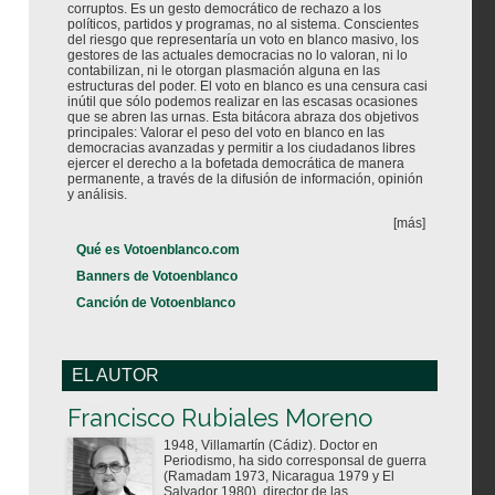
corruptos. Es un gesto democrático de rechazo a los
políticos, partidos y programas, no al sistema. Conscientes
del riesgo que representaría un voto en blanco masivo, los
gestores de las actuales democracias no lo valoran, ni lo
contabilizan, ni le otorgan plasmación alguna en las
estructuras del poder. El voto en blanco es una censura casi
inútil que sólo podemos realizar en las escasas ocasiones
que se abren las urnas. Esta bitácora abraza dos objetivos
principales: Valorar el peso del voto en blanco en las
democracias avanzadas y permitir a los ciudadanos libres
ejercer el derecho a la bofetada democrática de manera
permanente, a través de la difusión de información, opinión
y análisis.
[más]
Qué es Votoenblanco.com
Banners de Votoenblanco
Canción de Votoenblanco
EL AUTOR
Votoenblanco.com
Francisco Rubiales Moreno
1948, Villamartín (Cádiz). Doctor en
Periodismo, ha sido corresponsal de guerra
(Ramadam 1973, Nicaragua 1979 y El
Salvador 1980), director de las