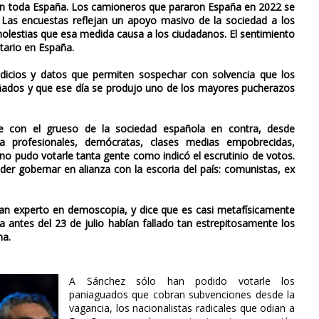
e en toda España. Los camioneros que pararon España en 2022 se
a. Las encuestas reflejan un apoyo masivo de la sociedad a los
 molestias que esa medida causa a los ciudadanos. El sentimiento
ario en España.
icios y datos que permiten sospechar con solvencia que los
mañados y que ese día se produjo uno de los mayores pucherazos
e con el grueso de la sociedad española en contra, desde
 a profesionales, demócratas, clases medias empobrecidas,
no pudo votarle tanta gente como indicó el escrutinio de votos.
er gobernar en alianza con la escoria del país: comunistas, ex
an experto en demoscopia, y dice que es casi metafísicamente
 antes del 23 de julio habían fallado tan estrepitosamente los
na.
A Sánchez sólo han podido votarle los
paniaguados que cobran subvenciones desde la
vagancia, los nacionalistas radicales que odian a