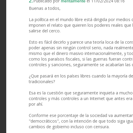
2.
Publicado por
el 11/02/2024 08:16
mentalmente
Buenas a todos,
La política en el mundo libre está dirigida por medios
imponen el relato que quieren los poderes reales que
salirse del cerco.
Esto es fácil decirlo y parece una teoría loca de la co
poder apenas sin ningún control serio, nada realmente
mismo que el dinero masivo internacionalmente, y to
como los paraísos fiscales, si las guerras fueran con
controles y sanciones, seguramente se acabarían las
¿Que pasará en los países libres cuando la mayoría de
tradicionales?
Esa es la cuestión que seguramente inquieta a much
controles y más controles a un Internet que antes er
por ahí.
Conforme ese porcentaje de la sociedad va aumentand
"democráticos", con la intención de que todo siga igu
cambios de gobierno incluso con censura.