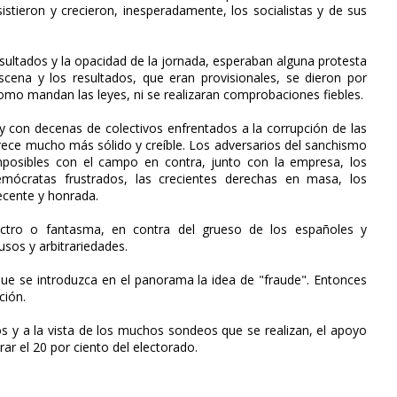
istieron y crecieron, inesperadamente, los socialistas y de sus
ultados y la opacidad de la jornada, esperaban alguna protesta
escena y los resultados, que eran provisionales, se dieron por
omo mandan las leyes, ni se realizaran comprobaciones fiebles.
y con decenas de colectivos enfrentados a la corrupción de las
arece mucho más sólido y creíble. Los adversarios del sanchismo
imposibles con el campo en contra, junto con la empresa, los
mócratas frustrados, las crecientes derechas en masa, los
ecente y honrada.
ctro o fantasma, en contra del grueso de los españoles y
usos y arbitrariedades.
que se introduzca en el panorama la idea de "fraude". Entonces
ción.
s y a la vista de los muchos sondeos que se realizan, el apoyo
ar el 20 por ciento del electorado.